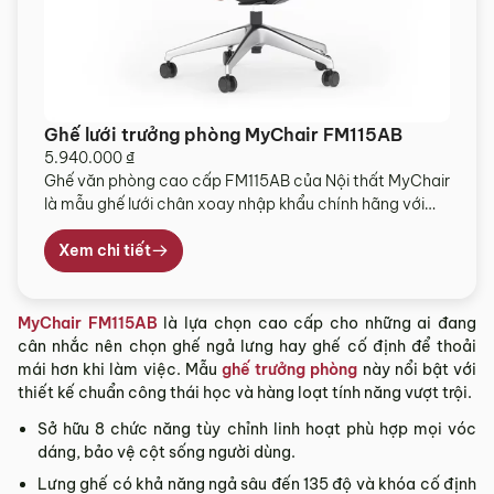
Ghế lưới trưởng phòng MyChair FM115AB
5.940.000
₫
Ghế văn phòng cao cấp FM115AB của Nội thất MyChair
là mẫu ghế lưới chân xoay nhập khẩu chính hãng với
chất lượng vượt trội. Ghế họp cao cấp được thiết kế
nhiều tính năng giúp bạn thoải mái hơn trong quá trình
Xem chi tiết
làm việc, nâng cao hiệu quả công việc và bảo vệ sức
[…]
MyChair FM115AB
là lựa chọn cao cấp cho những ai đang
cân nhắc nên chọn ghế ngả lưng hay ghế cố định để thoải
mái hơn khi làm việc. Mẫu
ghế trưởng phòng
này nổi bật với
thiết kế chuẩn công thái học và hàng loạt tính năng vượt trội.
Sở hữu 8 chức năng tùy chỉnh linh hoạt phù hợp mọi vóc
dáng, bảo vệ cột sống người dùng.
Lưng ghế có khả năng ngả sâu đến 135 độ và khóa cố định