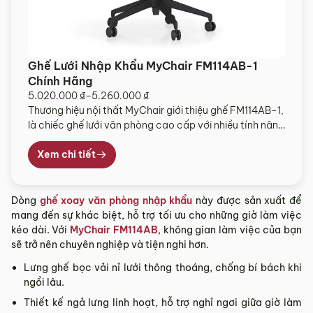
Ghế Lưới Nhập Khẩu MyChair FM114AB-1
Chính Hãng
5.020.000
₫
–
5.260.000
₫
Khoảng
Thương hiệu nội thất MyChair giới thiệu ghế FM114AB-1,
giá:
là chiếc ghế lưới văn phòng cao cấp với nhiều tính năng
từ
ưu việt hỗ trợ người dùng trong quá trình sử dụng. Bạn
5.020.000 ₫
có thể điều chỉnh dễ dàng các tính năng theo tư thế
Xem chi tiết
đến
mong muốn khi ngồi làm việc và nghỉ ngơi. MyChair […]
5.260.000 ₫
Dòng
ghế xoay văn phòng nhập khẩu
này được sản xuất để
mang đến sự khác biệt, hỗ trợ tối ưu cho những giờ làm việc
kéo dài. Với
MyChair FM114AB
, không gian làm việc của bạn
sẽ trở nên chuyên nghiệp và tiện nghi hơn.
Lưng ghế bọc vải nỉ lưới thông thoáng, chống bí bách khi
ngồi lâu.
Thiết kế ngả lưng linh hoạt, hỗ trợ nghỉ ngơi giữa giờ làm