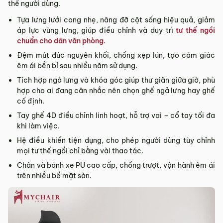
thế người dùng.
Tựa lưng lưới cong nhẹ, nâng đỡ cột sống hiệu quả, giảm
áp lực vùng lưng, giúp điều chỉnh và duy trì
tư thế ngồi
chuẩn cho dân văn phòng
.
Đệm mút đúc nguyên khối, chống xẹp lún, tạo cảm giác
êm ái bền bỉ sau nhiều năm sử dụng.
Tích hợp ngả lưng và khóa góc giúp thư giãn giữa giờ, phù
hợp cho ai đang cân nhắc nên chọn ghế ngả lưng hay ghế
cố định.
Tay ghế 4D điều chỉnh linh hoạt, hỗ trợ vai – cổ tay tối đa
khi làm việc.
Hệ điều khiển tiện dụng, cho phép người dùng tùy chỉnh
mọi tư thế ngồi chỉ bằng vài thao tác.
Chân và bánh xe PU cao cấp, chống trượt, vận hành êm ái
trên nhiều bề mặt sàn.