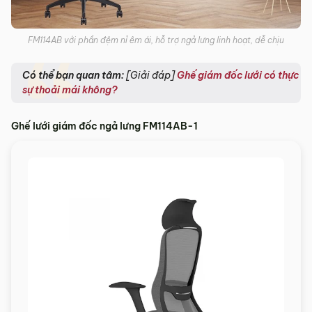
FM114AB với phần đệm nỉ êm ái, hỗ trợ ngả lưng linh hoạt, dễ chịu
Có thể bạn quan tâm:
[Giải đáp]
Ghế giám đốc lưới có thực
sự thoải mái không?
Ghế lưới giám đốc ngả lưng FM114AB-1