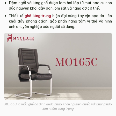
Đệm ngồi và lưng ghế được làm hai lớp từ mút cao su non
đúc nguyên khối dày dặn, ôm sát và nâng đỡ cơ thể.
Thiết kế
ghế lưng trung
hiện đại cùng tay vịn bọc da liền
khối đầy phong cách, góp phần nâng tầm vị thế và hình
ảnh chuyên nghiệp của người sử dụng.
MO165C là mẫu ghế cố định được nhập khẩu nguyên chiếc với khung hợp
kim nhôm sang trọng