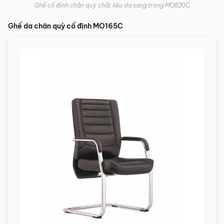
Ghế cố định chân quỳ chất liệu da sang trọng MO820C
Ghế da chân quỳ cố định MO165C