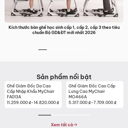
iêu
Bàn ghế đào tạo trung tâm ngoại ngữ: Giải pháp nội thất t
ưu cho lớp học hiện đại
Sản phẩm nổi bật
Ghế Giám Đốc Cao Cấp
Ghế Da Cao Cấp Nhập
Lưng Cao MyChair
Khẩu MyChair NO131B
MO466A
₫
5.317.000
₫
–
7.709.000
₫
26.630.000
₫
Khoảng
giá:
từ
5.317.000 ₫
Xem tất cả