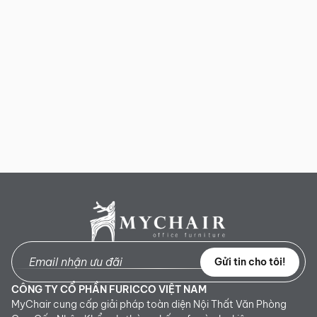
Gửi tin cho tôi!
CÔNG TY CỔ PHẦN FURICCO VIỆT NAM
MyChair cung cấp giải pháp toàn diện Nội Thất Văn Phòng