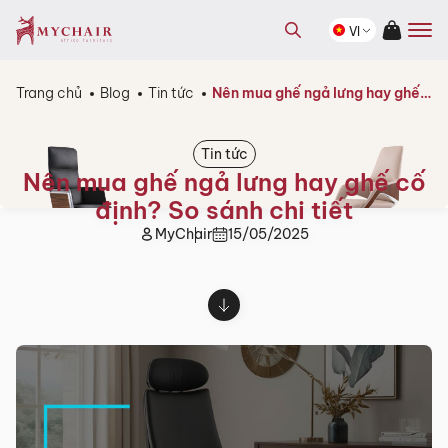
kiếm
Tìm
sản
VI
kiếm
phẩm
sản
phẩm
Trang chủ
Blog
Tin tức
Nên mua ghế ngả lưng hay ghế cố định? So sánh chi tiết
Tin tức
Nên mua ghế ngả lưng hay ghế cố
định? So sánh chi tiết
MyChair
15/05/2025