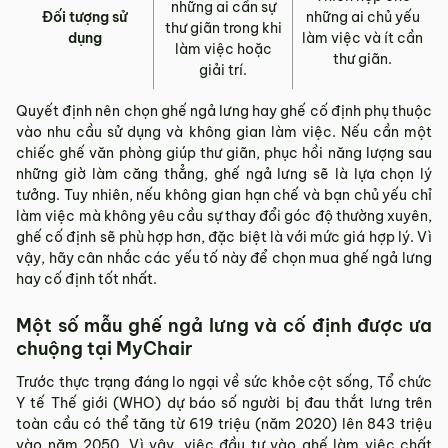
những ai cần sự
Đối tượng sử
những ai chủ yếu
thư giãn trong khi
dụng
làm việc và ít cần
làm việc hoặc
thư giãn.
giải trí.
Quyết định nên chọn ghế ngả lưng hay ghế cố định phụ thuộc
vào nhu cầu sử dụng và không gian làm việc. Nếu cần một
chiếc ghế văn phòng giúp thư giãn, phục hồi năng lượng sau
những giờ làm căng thẳng, ghế ngả lưng sẽ là lựa chọn lý
tưởng. Tuy nhiên, nếu không gian hạn chế và bạn chủ yếu chỉ
làm việc mà không yêu cầu sự thay đổi góc độ thường xuyên,
ghế cố định sẽ phù hợp hơn, đặc biệt là với mức giá hợp lý. Vì
vậy, hãy cân nhắc các yếu tố này để chọn mua ghế ngả lưng
hay cố định tốt nhất.
Một số mẫu ghế ngả lưng và cố định được ưa
chuộng tại MyChair
Trước thực trạng đáng lo ngại về sức khỏe cột sống, Tổ chức
Y tế Thế giới (WHO) dự báo số người bị đau thắt lưng trên
toàn cầu có thể tăng từ 619 triệu (năm 2020) lên 843 triệu
vào năm 2050. Vì vậy, việc đầu tư vào ghế làm việc chất