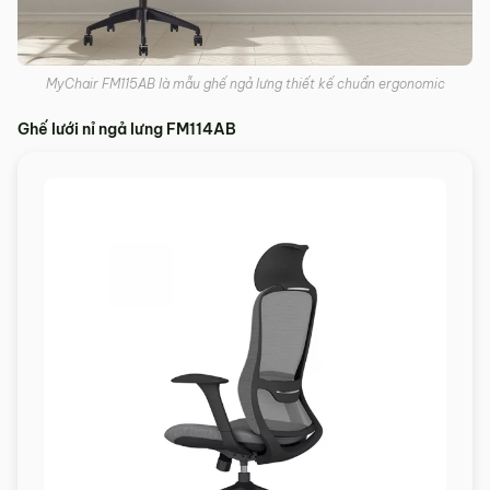
MyChair FM115AB là mẫu ghế ngả lưng thiết kế chuẩn ergonomic
Ghế lưới nỉ ngả lưng FM114AB