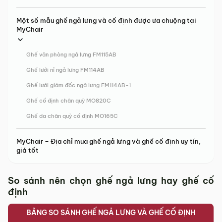
Một số mẫu ghế ngả lưng và cố định được ưa chuộng tại
MyChair
Ghế văn phòng ngả lưng FM115AB
Ghế lưới nỉ ngả lưng FM114AB
Ghế lưới giám đốc ngả lưng FM114AB-1
Ghế cố định chân quỳ MO820C
Ghế da chân quỳ cố định MO165C
MyChair – Địa chỉ mua ghế ngả lưng và ghế cố định uy tín,
giá tốt
So sánh nên chọn ghế ngả lưng hay ghế cố
định
BẢNG SO SÁNH GHẾ NGẢ LƯNG VÀ GHẾ CỐ ĐỊNH