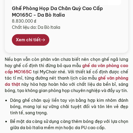
Ghế Phòng Họp Da Chân Quỳ Cao Cấp
MO165C - Da Bò Italia
8.830.000
₫
Chất liệu da: Da Bò Italia
Xem chi tiết
Nếu bạn vẫn còn phân vân chưa biết nên chọn ghế ngả lưng
hay ghế cố định thì đừng bỏ qua mẫu
ghế da văn phòng cao
cấp MO165C
tại MyChair nhé. Với thiết kế cố định được chế
tác tỉ mỉ, từng đường nét thanh lịch của mẫu
ghế văn phòng
da thật
này hòa hợp hoàn hảo với chất liệu da bền bỉ, sáng
bóng, tạo không gian phòng họp chuyên nghiệp và đầy uy tín.
Dáng ghế chân quỳ liền tay vịn bằng hợp kim nhôm đánh
bóng, mang lại sự vững chãi tuyệt đối và tôn lên vẻ đẹp
tinh tế, sang trọng.
Bề mặt da càng sử dụng càng thêm bóng đẹp với lựa chọn
giữa da bò Italia mềm mịn hoặc da PU cao cấp.