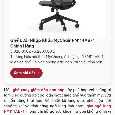
Ghế Lưới Nhập Khẩu MyChair FM114AB-1
Chính Hãng
5.020.000
₫
–
5.260.000
₫
Khoảng
Thương hiệu nội thất MyChair giới thiệu ghế FM114AB-1,
giá:
là chiếc ghế lưới văn phòng cao cấp với nhiều tính năng
từ
ưu việt hỗ trợ người dùng trong quá trình sử dụng. Bạn
5.020.000 ₫
có thể điều chỉnh dễ dàng các tính năng theo tư thế
Xem chi tiết
đến
mong muốn khi ngồi làm việc và nghỉ ngơi. MyChair […]
5.260.000 ₫
Mẫu
ghế xoay giám đốc cao cấp
này phù hợp với những ai
làm việc cường độ cao, cần một chiếc ghế vừa thẩm mỹ, vừa
chuẩn công thái học. Với thiết kế lưng cao, chất liệu lưới
thoáng khí và tính năng ngả lưng linh hoạt,
ghế ngả lưng
FM114AB-1
không chỉ hỗ trợ sức khỏe mà còn khẳng định vị