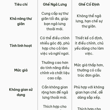
Tiêu chí
Ghế Ngả Lưng
Ghế Cố Định
Cung cấp sự thư
Không thể ngả
Khả năng thư
giãn tối đa, giúp
lưng, hạn chế sự
giãn
bạn ngả lưng
thư giãn.
thoải mái.
Có thể điều chỉnh
Thiết kế cố định,
nhiều góc độ, phù
ít điều chỉnh, chủ
Tính linh hoạt
hợp cho cả làm
yếu dùng cho làm
việc và nghỉ ngơi.
việc.
Thường cao hơn
Mức giá thấp hơn,
do tính năng điều
Mức giá
thường có cấu
chỉnh và chất liệu
trúc đơn giản.
cao cấp.
Cần không gian
Phù hợp với không
Không gian sử
rộng hơn để ngả
gian hạn chế, dễ
dụng
lưng thoải mái.
dàng sắp xếp.
Thích hợp cho
Thích hợp cho