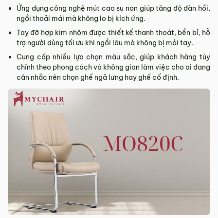
Ứng dụng công nghệ mút cao su non giúp tăng độ đàn hồi,
ngồi thoải mái mà không lo bị kích ứng.
Tay đỡ hợp kim nhôm được thiết kế thanh thoát, bền bỉ, hỗ
trợ người dùng tối ưu khi ngồi lâu mà không bị mỏi tay.
Cung cấp nhiều lựa chọn màu sắc, giúp khách hàng tùy
chỉnh theo phong cách và không gian làm việc cho ai đang
cân nhắc nên chọn ghế ngả lưng hay ghế cố định.