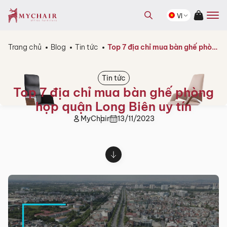
kiếm
Tìm
sản
VI
kiếm
phẩm
sản
phẩm
Trang chủ
Blog
Tin tức
Top 7 địa chỉ mua bàn ghế phòng họp quận Long Biên uy tín
Tin tức
Top 7 địa chỉ mua bàn ghế phòng
họp quận Long Biên uy tín
MyChair
13/11/2023