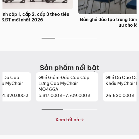
Bàn ghế đào tạo trung tâm ngoại ngữ: Giải pháp nội thất tối
ưu cho lớp học hiện đại
Sản phẩm nổi bật
Ghế Giám Đốc Cao Cấp
Ghế Da Cao Cấp Nhập
Lưng Cao MyChair
Khẩu MyChair NO131B
MO466A
5.317.000
₫
–
7.709.000
₫
26.630.000
₫
Khoảng
giá:
từ
5.317.000 ₫
Xem tất cả
đến
7.709.000 ₫