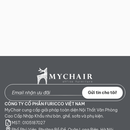
Gửi tin cho tôi!
CÔNG TY CỔ PHẦN FURICCO VIỆT NAM
MyChair cung cấp giải pháp toàn diện Nội Thất Văn Phòng
Cao Cấp Nhập Khẩu như bàn, ghế, sofa và phụ kiện.
MST: 0105187027
Phố Phú Viên, Phường Bồ Đề, Quận Long Biên, Hà Nội