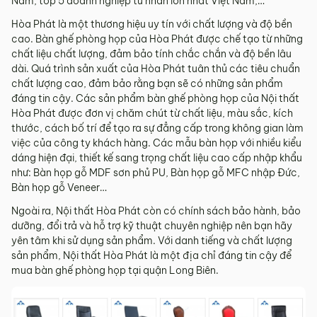
Nam, top 5 doanh nghiệp tư nhân lớn nhất Việt Nam,…
Hòa Phát là một thương hiệu uy tín với chất lượng và độ bền
cao. Bàn ghế phòng họp của Hòa Phát được chế tạo từ những
chất liệu chất lượng, đảm bảo tính chắc chắn và độ bền lâu
dài. Quá trình sản xuất của Hòa Phát tuân thủ các tiêu chuẩn
chất lượng cao, đảm bảo rằng bạn sẽ có những sản phẩm
đáng tin cậy. Các sản phẩm bàn ghế phòng họp của Nội thất
Hòa Phát được đơn vị chăm chút từ chất liệu, màu sắc, kích
thước, cách bố trí để tạo ra sự đẳng cấp trong không gian làm
việc của công ty khách hàng. Các mẫu bàn họp với nhiều kiểu
dáng hiện đại, thiết kế sang trọng chất liệu cao cấp nhập khẩu
như: Bàn họp gỗ MDF sơn phủ PU, Bàn họp gỗ MFC nhập Đức,
Bàn họp gỗ Veneer…
Ngoài ra, Nội thất Hòa Phát còn có chính sách bảo hành, bảo
dưỡng, đổi trả và hỗ trợ kỹ thuật chuyên nghiệp nên bạn hãy
yên tâm khi sử dụng sản phẩm. Với danh tiếng và chất lượng
sản phẩm, Nội thất Hòa Phát là một địa chỉ đáng tin cậy để
mua bàn ghế phòng họp tại quận Long Biên.