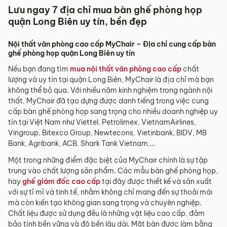
Lưu ngay 7 địa chỉ mua bàn ghế phòng họp
quận Long Biên uy tín, bền đẹp
Nội thất văn phòng cao cấp MyChair – Địa chỉ cung cấp bàn
ghế phòng họp quận Long Biên uy tín
Nếu bạn đang tìm
mua nội thất văn phòng cao cấp
chất
lượng và uy tín tại quận Long Biên, MyChair là địa chỉ mà bạn
không thể bỏ qua. Với nhiều năm kinh nghiệm trong ngành nội
thất, MyChair đã tạo dựng được danh tiếng trong việc cung
cấp bàn ghế phòng họp sang trọng cho nhiều doanh nghiệp uy
tín tại Việt Nam như Viettel, Petrolimex, VietnamAirlines,
Vingroup, Bitexco Group, Newtecons, Vietinbank, BIDV, MB
Bank, Agribank, ACB, Shark Tank Vietnam,…
Một trong những điểm đặc biệt của MyChair chính là sự tập
trung vào chất lượng sản phẩm. Các mẫu bàn ghế phòng họp,
hay
ghế giám đốc cao cấp
tại đây được thiết kế và sản xuất
với sự tỉ mỉ và tinh tế, nhằm không chỉ mang đến sự thoải mái
mà còn kiến tạo không gian sang trọng và chuyên nghiệp.
Chất liệu được sử dụng đều là những vật liệu cao cấp, đảm
bảo tính bền vững và độ bền lâu dài. Mặt bàn được làm bằng