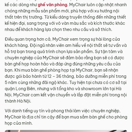
kế các dòng như
ghế văn phòng
. MyChair luôn cập nhật nhanh
chóng những mẫu sản phẩm mới, phù hợp với xu hướng nội
thất trên thị trường. Từ kiểu dáng truyền thống đến những thiết
kế hiện đại, sang trọng với vô vàn màu sắc và kích thước khác
nhau để khách hàng lựa chọn theo nhu cầu và sở thích.
Điều quan trọng hơn cả, MyChair xem trọng sự hài lòng của
khách hàng. Đội ngũ nhân viên am hiểu về nội thất sẽ tư vấn và
hỗ trợ bạn trong quá trình chọn lựa sản phẩm. Sự tận tâm và
chuyên nghiệp của MyChair sẽ đảm bảo rằng bạn sẽ có được
bàn ghế họp hoàn hảo và đáp ứng đúng những yêu cầu của
bạn. Khi mua bàn ghế phòng họp tại MyChair, bạn sẽ nhận
được gói bảo hành từ 12 – 36 tháng, bảo dưỡng miễn phí trong
5 năm cùng những đãi ngộ khác. Tuy hiện tại chưa có cơ sở tại
quận Long Biên, nhưng với tổng kho và showroom lớn tại Hà
Nội, MyChair cam kết vận chuyển và lắp đặt miễn phí trong nội
thành Hà Nội.
Với danh tiếng uy tín và phong thái làm việc chuyên nghiệp,
MyChair là địa chỉ tin cậy để bạn mua sắm bàn ghế cho phòng
họp của mình.