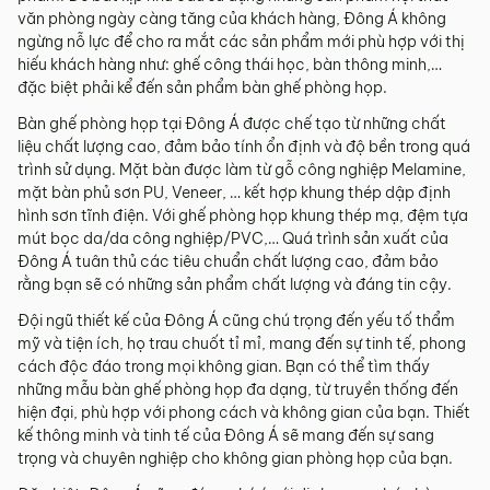
văn phòng ngày càng tăng của khách hàng, Đông Á không
ngừng nỗ lực để cho ra mắt các sản phẩm mới phù hợp với thị
hiếu khách hàng như: ghế công thái học, bàn thông minh,…
đặc biệt phải kể đến sản phẩm bàn ghế phòng họp.
Bàn ghế phòng họp tại Đông Á được chế tạo từ những chất
liệu chất lượng cao, đảm bảo tính ổn định và độ bền trong quá
trình sử dụng. Mặt bàn được làm từ gỗ công nghiệp Melamine,
mặt bàn phủ sơn PU, Veneer, … kết hợp khung thép dập định
hình sơn tĩnh điện. Với ghế phòng họp khung thép mạ, đệm tựa
mút bọc da/da công nghiệp/PVC,… Quá trình sản xuất của
Đông Á tuân thủ các tiêu chuẩn chất lượng cao, đảm bảo
rằng bạn sẽ có những sản phẩm chất lượng và đáng tin cậy.
Đội ngũ thiết kế của Đông Á cũng chú trọng đến yếu tố thẩm
mỹ và tiện ích, họ trau chuốt tỉ mỉ, mang đến sự tinh tế, phong
cách độc đáo trong mọi không gian. Bạn có thể tìm thấy
những mẫu bàn ghế phòng họp đa dạng, từ truyền thống đến
hiện đại, phù hợp với phong cách và không gian của bạn. Thiết
kế thông minh và tinh tế của Đông Á sẽ mang đến sự sang
trọng và chuyên nghiệp cho không gian phòng họp của bạn.