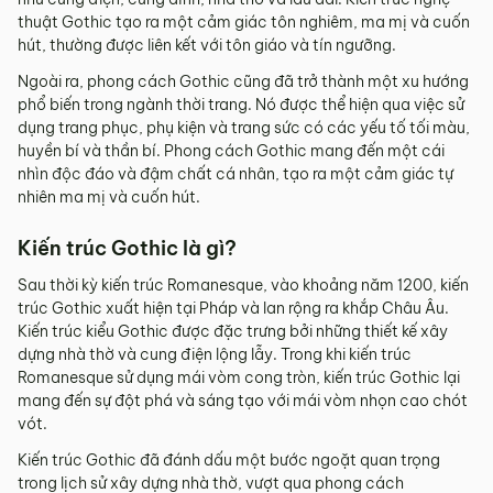
thuật Gothic tạo ra một cảm giác tôn nghiêm, ma mị và cuốn
hút, thường được liên kết với tôn giáo và tín ngưỡng.
Ngoài ra, phong cách Gothic cũng đã trở thành một xu hướng
phổ biến trong ngành thời trang. Nó được thể hiện qua việc sử
dụng trang phục, phụ kiện và trang sức có các yếu tố tối màu,
huyền bí và thần bí. Phong cách Gothic mang đến một cái
nhìn độc đáo và đậm chất cá nhân, tạo ra một cảm giác tự
nhiên ma mị và cuốn hút.
Kiến trúc Gothic là gì?
Sau thời kỳ kiến trúc Romanesque, vào khoảng năm 1200, kiến
trúc Gothic xuất hiện tại Pháp và lan rộng ra khắp Châu Âu.
Kiến trúc kiểu Gothic được đặc trưng bởi những thiết kế xây
dựng nhà thờ và cung điện lộng lẫy. Trong khi kiến trúc
Romanesque sử dụng mái vòm cong tròn, kiến trúc Gothic lại
mang đến sự đột phá và sáng tạo với mái vòm nhọn cao chót
vót.
Kiến trúc Gothic đã đánh dấu một bước ngoặt quan trọng
trong lịch sử xây dựng nhà thờ, vượt qua phong cách