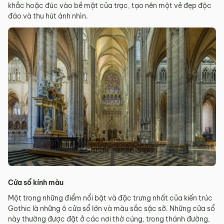
khắc hoặc đúc vào bề mặt của trạc, tạo nên một vẻ đẹp độc
đáo và thu hút ánh nhìn.
Cửa sổ kính màu
Một trong những điểm nổi bật và đặc trưng nhất của kiến trúc
Gothic là những ô cửa sổ lớn và màu sắc sặc sỡ. Những cửa sổ
này thường được đặt ở các nơi thờ cúng, trong thánh đường,