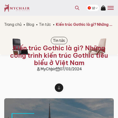
kiếm
Tìm
sản
VI
kiếm
phẩm
sản
phẩm
Trang chủ
Blog
Tin tức
Kiến trúc Gothic là gì? Những công trình kiến trúc Gothic tiêu biểu ở Việt Nam
Tin tức
Kiến trúc Gothic là gì? Những
công trình kiến trúc Gothic tiêu
biểu ở Việt Nam
MyChair
07/03/2024