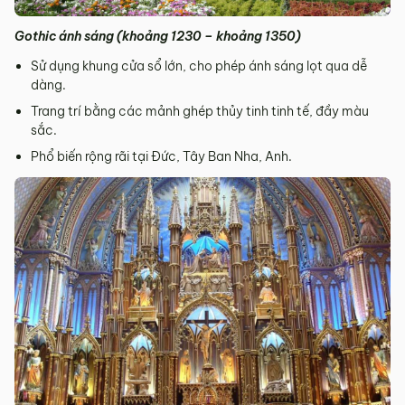
Gothic ánh sáng (khoảng 1230 – khoảng 1350)
Sử dụng khung cửa sổ lớn, cho phép ánh sáng lọt qua dễ
dàng.
Trang trí bằng các mảnh ghép thủy tinh tinh tế, đầy màu
sắc.
Phổ biến rộng rãi tại Đức, Tây Ban Nha, Anh.