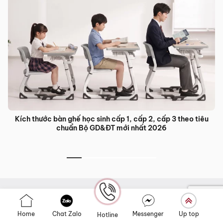
Bàn ghế đào tạo trung tâm ngoại ngữ: Giải pháp nội thất tối
ưu cho lớp học hiện đại
Sản phẩm nổi bật
Home
Chat Zalo
Messenger
Up top
Hotline
Ghế Giám Đốc Cao Cấp
Ghế Da Cao Cấp Nhập