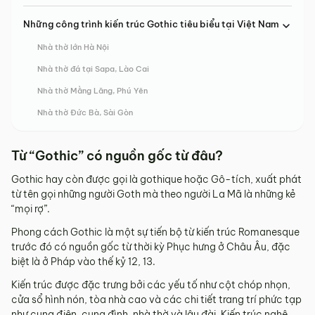
Những công trình kiến trúc Gothic tiêu biểu tại Việt Nam
Nhà thờ lớn Hà Nội
Nhà thờ đá tại Sapa, Lào Cai
Nhà thờ Mằng Lăng, Phú Yên
Nhà thờ Đức Bà, Sài Gòn
Từ “Gothic” có nguồn gốc từ đâu?
Gothic hay còn được gọi là gothique hoặc Gô-tích, xuất phát
từ tên gọi những người Goth mà theo người La Mã là những kẻ
“mọi rợ”.
Phong cách Gothic là một sự tiến bộ từ kiến trúc Romanesque
trước đó có nguồn gốc từ thời kỳ Phục hưng ở Châu Âu, đặc
biệt là ở Pháp vào thế kỷ 12, 13.
Kiến trúc được đặc trưng bởi các yếu tố như cột chóp nhọn,
cửa sổ hình nón, tòa nhà cao và các chi tiết trang trí phức tạp
như cung điện, cung đình, nhà thờ và lâu đài. Kiến trúc nghệ