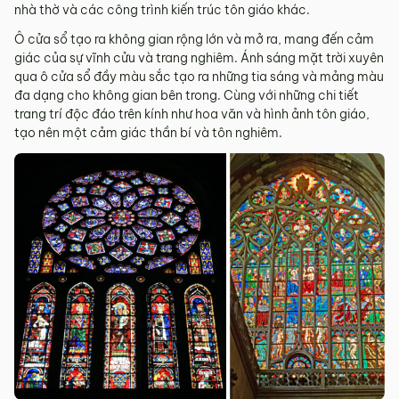
nhà thờ và các công trình kiến trúc tôn giáo khác.
Ô cửa sổ tạo ra không gian rộng lớn và mở ra, mang đến cảm
giác của sự vĩnh cửu và trang nghiêm. Ánh sáng mặt trời xuyên
qua ô cửa sổ đầy màu sắc tạo ra những tia sáng và mảng màu
đa dạng cho không gian bên trong. Cùng với những chi tiết
trang trí độc đáo trên kính như hoa văn và hình ảnh tôn giáo,
tạo nên một cảm giác thần bí và tôn nghiêm.