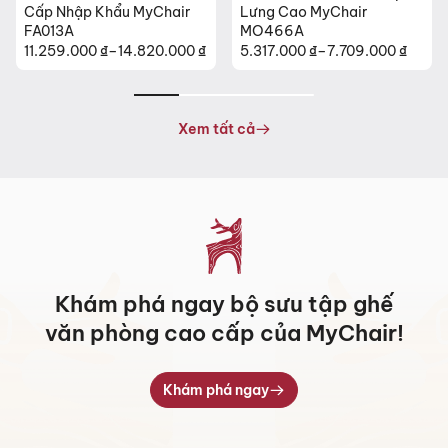
Cấp Nhập Khẩu MyChair
Lưng Cao MyChair
FA013A
MO466A
11.259.000
₫
–
14.820.000
₫
5.317.000
₫
–
7.709.000
₫
Khoảng
Khoảng
giá:
giá:
từ
từ
11.259.000 ₫
5.317.000 ₫
Xem tất cả
đến
đến
14.820.000 ₫
7.709.000 ₫
Khám phá ngay bộ sưu tập ghế
văn phòng cao cấp của MyChair!
Khám phá ngay