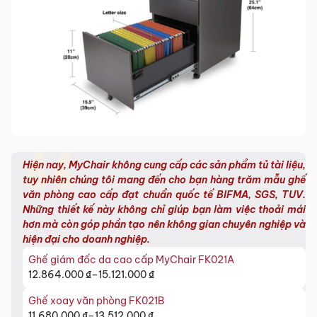
Hiện nay, MyChair không cung cấp các sản phẩm tủ tài liệu,
tuy nhiên chúng tôi mang đến cho bạn hàng trăm mẫu ghế
văn phòng cao cấp đạt chuẩn quốc tế BIFMA, SGS, TUV.
Những thiết kế này không chỉ giúp bạn làm việc thoải mái
hơn mà còn góp phần tạo nên không gian chuyên nghiệp và
hiện đại cho doanh nghiệp.
Ghế giám đốc da cao cấp MyChair FK021A
12.864.000
₫
–
15.121.000
₫
Khoảng
giá:
Ghế xoay văn phòng FK021B
từ
11.680.000
₫
–
13.512.000
₫