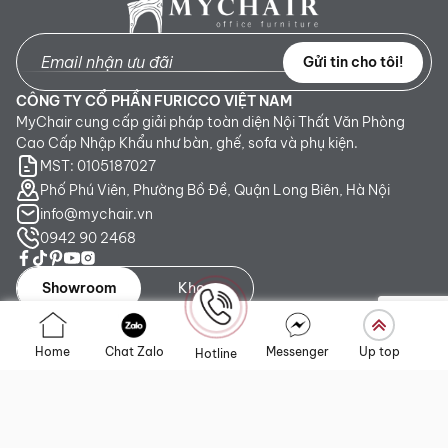
Gửi tin cho tôi!
CÔNG TY CỔ PHẦN FURICCO VIỆT NAM
MyChair cung cấp giải pháp toàn diện Nội Thất Văn Phòng
Cao Cấp Nhập Khẩu như bàn, ghế, sofa và phụ kiện.
MST: 0105187027
Phố Phú Viên, Phường Bồ Đề, Quận Long Biên, Hà Nội
info@mychair.vn
0942 90 2468
Showroom
Kho
Showroom TP. HCM:
Số 345 - 347 Trần Phú, phường An
Home
Chat Zalo
Messenger
Up top
Hotline
Đông, TP.HCM
Showroom Hà Nội:
Tầng 1, Toà CT4 Vimeco Tú Mỡ, Phường
Yên Hòa, Hà Nội
Showroom Đà Nẵng:
223 Lê Đình Lý, phường Hòa Cường,
Thành phố Đà Nẵng