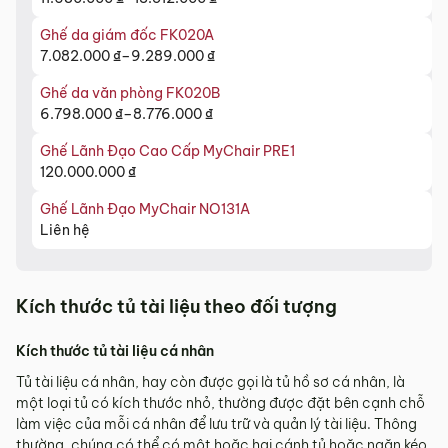
Khoảng
12.864.000 ₫
giá:
đến
Ghế da giám đốc FK020A
từ
15.121.000 ₫
7.082.000
₫
–
9.289.000
₫
Khoảng
11.680.000 ₫
giá:
đến
Ghế da văn phòng FK020B
từ
13.512.000 ₫
6.798.000
₫
–
8.776.000
₫
Khoảng
7.082.000 ₫
giá:
đến
Ghế Lãnh Đạo Cao Cấp MyChair PRE1
từ
9.289.000 ₫
120.000.000
₫
6.798.000 ₫
đến
Ghế Lãnh Đạo MyChair NO131A
8.776.000 ₫
Liên hệ
Kích thước tủ tài liệu theo đối tượng
Kích thước tủ tài liệu cá nhân
Tủ tài liệu cá nhân, hay còn được gọi là tủ hồ sơ cá nhân, là
một loại tủ có kích thước nhỏ, thường được đặt bên cạnh chỗ
làm việc của mỗi cá nhân để lưu trữ và quản lý tài liệu. Thông
thường, chúng có thể có một hoặc hai cánh tủ hoặc ngăn kéo