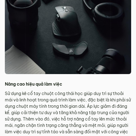
Nâng cao hiệu quả làm việc
Sử dụng kê cổ tay chuột công thái học giúp duy trì sự thoải
mái và linh hoạt trong quá trình làm việc, đặc biệt là khi phải sử
dụng chuột máy tính trong thời gian dài. Áp lực giảm đi đáng
kể, giúp cải thiện tư duy và tăng khả năng tập trung của người
sử dụng. Thêm vào đó, việc hỗ trợ nâng cổ tay lên mức thoải
mái, ngăn chặn tình trạng căng thẳng và mệt mỏi, giúp người
làm việc duy trì sự tỉnh táo và sẵn sàng đối mặt với công việc