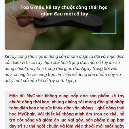
Kê tay công thái học là dòng sản phẩm được ra đời với mục đích
cải thiện vị trí cổ tay, hạn chế tình trạng đau mỏi cổ tay khi sử
dụng chuột máy tính trong thời gian dài. Ngay trong bài viết
này, chúng tôi sẽ cùng bạn tìm hiểu về dòng sản phẩm này và
gợi ý một số mẫu kê cổ tay chất lượng.
Mặc dù MyChair không cung cấp các sản phẩm kê tay
chuột công thái học, nhưng chúng tôi mang đến giải pháp
toàn diện hơn cho sức khỏe dân văn phòng – ghế công thái
học MyChair. Với thiết kế thông minh ôm trọn cơ thể, hỗ
trợ cột sống và giảm áp lực vai gáy, sản phẩm giúp bạn
duy trì tư thế ngồi chuẩn và làm việc thoải mái suốt ngày