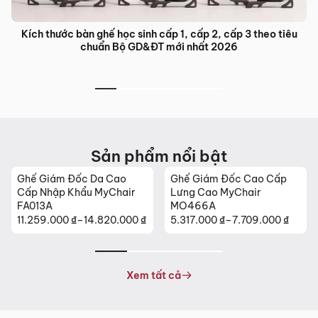
Kích thước bàn ghế học sinh cấp 1, cấp 2, cấp 3 theo tiêu
chuẩn Bộ GD&ĐT mới nhất 2026
Sản phẩm nổi bật
Ghế Giám Đốc Da Cao
Ghế Giám Đốc Cao Cấp
Cấp Nhập Khẩu MyChair
Lưng Cao MyChair
FA013A
MO466A
11.259.000
₫
–
14.820.000
₫
5.317.000
₫
–
7.709.000
₫
Khoảng
Khoảng
giá:
giá:
từ
từ
11.259.000 ₫
5.317.000 ₫
Xem tất cả
đến
đến
14.820.000 ₫
7.709.000 ₫