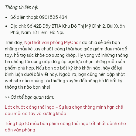
Thông tin liên hệ:
Số điện thoại: 0901 525 434
Địa chỉ: Số 42B Dãy BT1A Khu Đô Thị Mỹ Đình 2, Bùi Xuân
Phái, Nam Từ Liêm, Hà Nội.
Trên đây,
Nội thất văn phòng MyChair
đã chia sẻ đến bạn
những mẫu kê tay chuột công thái học giúp giảm đau mỏi cổ
tay, hỗ trợ sức khỏe cơ xương khớp. Hy vọng với những thông
tin chúng tôi cung cấp đã giúp bạn lựa chọn những mẫu sản
phẩm phù hợp. Nếu bạn có bất kỳ khó khăn nào, hãy để lại
bình luận dưới bài viết này. Ngoài ra, bạn cũng nên cập nhật
website của chúng tôi thường xuyên để không bỏ lỡ bất kỳ
thông tin nào bạn nhé!
>> Có thể bạn quan tâm:
Lót chuột công thái học – Sự lựa chọn thông minh hạn chế
đau mỏi cơ tay và xương khớp
Tổng hợp 10 mẫu bàn phím công thái học tốt nhất dành cho
dân văn phòng