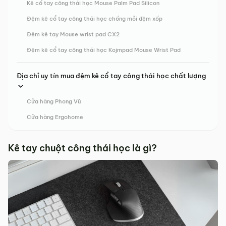
Kê cổ tay công thái học Mouse Palm Pad Silicon
Đệm kê cổ tay công thái học chống mỏi đệm xốp
Đệm kê tay Mouse wrist pad CX2
Đệm kê cổ tay công thái học Kojmpad Mouse Wrist Pad
Địa chỉ uy tín mua đệm kê cổ tay công thái học chất lượng
Cửa hàng Phong Vũ
Cửa hàng Ergohome
Kê tay chuột công thái học là gì?