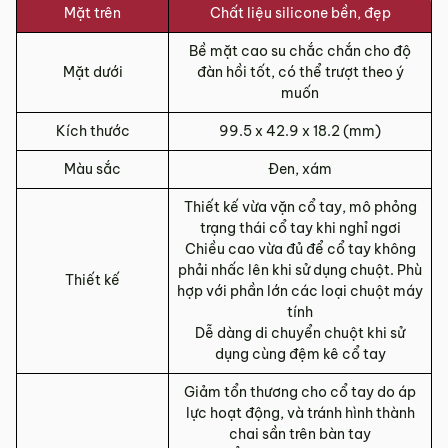
Mặt trên
Chất liệu silicone bền, đẹp
Bề mặt cao su chắc chắn cho độ
Mặt dưới
đàn hồi tốt, có thể trượt theo ý
muốn
Kích thước
99.5 x 42.9 x 18.2 (mm)
Màu sắc
Đen, xám
Thiết kế vừa vặn cổ tay, mô phỏng
trạng thái cổ tay khi nghỉ ngơi
Chiều cao vừa đủ để cổ tay không
phải nhấc lên khi sử dụng chuột. Phù
Thiết kế
hợp với phần lớn các loại chuột máy
tính
Dễ dàng di chuyển chuột khi sử
dụng cùng đệm kê cổ tay
Giảm tổn thương cho cổ tay do áp
lực hoạt động, và tránh hình thành
chai sần trên bàn tay