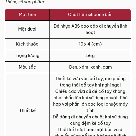
Thông số sản phẩm:
Mặt trên
Chất liệu silicone bền
Đế nhựa ABS cao cấp di chuyển linh
Mặt dưới
hoạt
Kích thước
10 x 4 (cm)
Trọng lượng
56g
Màu sắc
Đen, xám, xanh, cam
Thiết kế vừa vặn cổ tay, mô phỏng
trạng thái cổ tay khi nghỉ ngơi
Chiều cao vừa đủ để cổ tay không
phải nhấc lên khi sử dụng chuột. Phù
hợp với phần lớn các loại chuột máy
Thiết kế
tính
Dễ dàng di chuyển chuột khi sử dụng
cùng đệm kê cổ tay
Thiết kế trượt trên mặt bàn và di