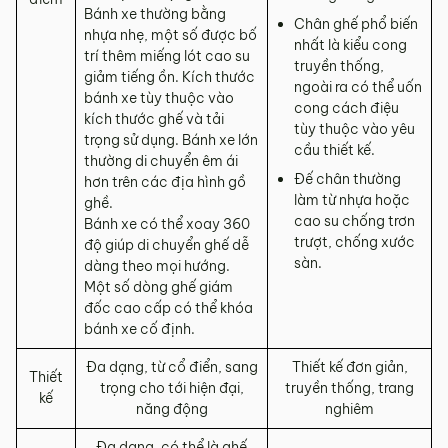
Bánh xe thường bằng
Chân ghế phổ biến
nhựa nhẹ, một số được bố
nhất là kiểu cong
trí thêm miếng lót cao su
truyền thống,
giảm tiếng ồn. Kích thước
ngoài ra có thể uốn
bánh xe tùy thuộc vào
cong cách điệu
kích thước ghế và tải
tùy thuộc vào yêu
trọng sử dụng. Bánh xe lớn
cầu thiết kế.
thường di chuyển êm ái
Đế chân thường
hơn trên các địa hình gồ
làm từ nhựa hoặc
ghề.
cao su chống trơn
Bánh xe có thể xoay 360
trượt, chống xước
độ giúp di chuyển ghế dễ
sàn.
dàng theo mọi hướng.
Một số dòng ghế giám
đốc cao cấp có thể khóa
bánh xe cố định.
Đa dạng, từ cổ điển, sang
Thiết kế đơn giản,
Thiết
trọng cho tới hiện đại,
truyền thống, trang
kế
năng động
nghiêm
Đa dạng, có thể là ghế