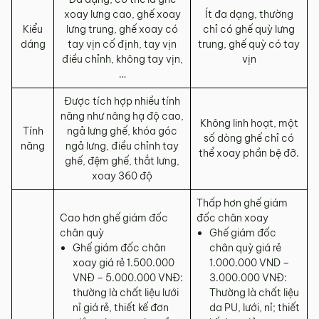
xoay lưng cao, ghế xoay
Ít đa dạng, thường
Kiểu
lưng trung, ghế xoay có
chỉ có ghế quỳ lưng
dáng
tay vịn cố định, tay vịn
trung, ghế quỳ có tay
điều chỉnh, không tay vịn,
vịn
…
Được tích hợp nhiều tính
năng như nâng hạ độ cao,
Không linh hoạt, một
Tính
ngả lưng ghế, khóa góc
số dòng ghế chỉ có
năng
ngả lưng, điều chỉnh tay
thể xoay phần bệ đỡ.
ghế, đệm ghế, thắt lưng,
xoay 360 độ
Thấp hơn ghế giám
Cao hơn ghế giám đốc
đốc chân xoay
chân quỳ
Ghế giám đốc
Ghế giám đốc chân
chân quỳ giá rẻ
xoay giá rẻ 1.500.000
1.000.000 VND –
VNĐ – 5.000.000 VNĐ:
3.000.000 VNĐ:
thường là chất liệu lưới
Thường là chất liệu
nỉ giá rẻ, thiết kế đơn
da PU, lưới, nỉ; thiết