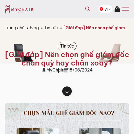
kiếm
Tìm
sản
VI
kiếm
phẩm
sản
phẩm
Trang chủ
Blog
Tin tức
[Giải đáp] Nên chọn ghế giám đốc chân quỳ hay chân xoay?
Tin tức
[Giải đáp] Nên chọn ghế giám đốc
chân quỳ hay chân xoay?
MyChair
18/05/2024