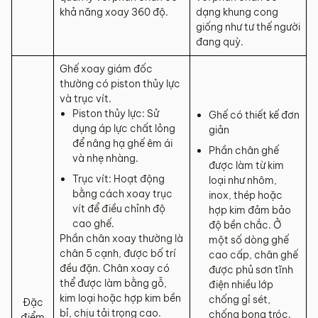
khả năng xoay 360 độ.
dạng khung cong
giống như tư thế người
đang quỳ.
Ghế xoay giám đốc
thường có piston thủy lực
và trục vít.
Piston thủy lực: Sử
Ghế có thiết kế đơn
dụng áp lực chất lỏng
giản
để nâng hạ ghế êm ái
Phần chân ghế
và nhẹ nhàng.
được làm từ kim
Trục vít: Hoạt động
loại như nhôm,
bằng cách xoay trục
inox, thép hoặc
vít để điều chỉnh độ
hợp kim đảm bảo
cao ghế.
độ bền chắc. Ở
Phần chân xoay thường là
một số dòng ghế
chân 5 cạnh, được bố trí
cao cấp, chân ghế
đều đặn. Chân xoay có
được phủ sơn tĩnh
thể được làm bằng gỗ,
điện nhiều lớp
kim loại hoặc hợp kim bền
chống gỉ sét,
Đặc
bỉ, chịu tải trọng cao.
chống bong tróc.
điểm