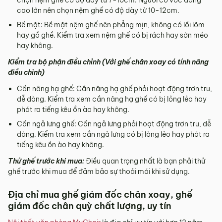
cao lớn nên chọn nệm ghế có độ dày từ 10-12cm.
Bề mặt: Bề mặt nệm ghế nên phẳng mịn, không có lồi lõm
hay gồ ghề. Kiểm tra xem nệm ghế có bị rách hay sờn méo
hay không.
Kiểm tra bộ phận điều chỉnh (Với ghế chân xoay có tính năng
điều chỉnh)
Cần nâng hạ ghế: Cần nâng hạ ghế phải hoạt động trơn tru,
dễ dàng. Kiểm tra xem cần nâng hạ ghế có bị lỏng lẻo hay
phát ra tiếng kêu ồn ào hay không.
Cần ngả lưng ghế: Cần ngả lưng phải hoạt động trơn tru, dễ
dàng. Kiểm tra xem cần ngả lưng có bị lỏng lẻo hay phát ra
tiếng kêu ồn ào hay không.
Thử ghế trước khi mua:
Điều quan trọng nhất là bạn phải thử
ghế trước khi mua để đảm bảo sự thoải mái khi sử dụng.
Địa chỉ mua ghế giám đốc chân xoay, ghế
giám đốc chân quỳ chất lượng, uy tín