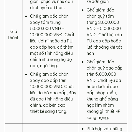
giản, phục vụ nhu cầu
kế đơn giản
di chuyển cơ bản.
Ghế giám đốc
Ghế giám đốc chân
chân quỳ tầm
xoay tầm trung
trung 3.000.000
5.000.000 VNĐ –
VND – 5.000.000
Giá
10.000.000 VNĐ: Chất
VND : Chất liệu da
thành
liệu lưới nỉ hoặc da PU
PU cao cấp hoặc
cao cấp hơn, có thêm
lưới thoáng khí tốt
một số tính năng điều
hơn
chỉnh như nâng hạ độ
Ghế giám đốc
cao, ngả lưng.
chân quỳ cao cấp
Ghế giám đốc chân
trên 5.000.000
xoay cao cấp trên
VND: Chất liệu da
10.000.000 VND: Chất
hoặc lưới nỉ cao
liệu da bò cao cấp, đầy
cấp nhập khẩu,
đủ các tính năng điều
khung ghế bằng
chỉnh, độ bền cao,
hợp kim nhôm
thiết kế sang trọng.
không gỉ, thiết kế
sang trọng.
Phù hợp với những