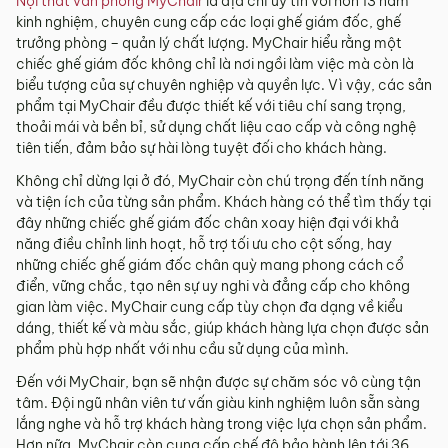
Nội thất văn phòng MyChair
là địa chỉ uy tín với hơn 13 năm
kinh nghiệm, chuyên cung cấp các loại ghế giám đốc, ghế
trưởng phòng – quản lý chất lượng. MyChair hiểu rằng một
chiếc ghế giám đốc không chỉ là nơi ngồi làm việc mà còn là
biểu tượng của sự chuyên nghiệp và quyền lực. Vì vậy, các sản
phẩm tại MyChair đều được thiết kế với tiêu chí sang trọng,
thoải mái và bền bỉ, sử dụng chất liệu cao cấp và công nghệ
tiên tiến, đảm bảo sự hài lòng tuyệt đối cho khách hàng.
Không chỉ dừng lại ở đó, MyChair còn chú trọng đến tính năng
và tiện ích của từng sản phẩm. Khách hàng có thể tìm thấy tại
đây những chiếc ghế giám đốc chân xoay hiện đại với khả
năng điều chỉnh linh hoạt, hỗ trợ tối ưu cho cột sống, hay
những chiếc ghế giám đốc chân quỳ mang phong cách cổ
điển, vững chắc, tạo nên sự uy nghi và đẳng cấp cho không
gian làm việc. MyChair cung cấp tùy chọn đa dạng về kiểu
dáng, thiết kế và màu sắc, giúp khách hàng lựa chọn được sản
phẩm phù hợp nhất với nhu cầu sử dụng của mình.
Đến với MyChair, bạn sẽ nhận được sự chăm sóc vô cùng tận
tâm. Đội ngũ nhân viên tư vấn giàu kinh nghiệm luôn sẵn sàng
lắng nghe và hỗ trợ khách hàng trong việc lựa chọn sản phẩm.
Hơn nữa, MyChair còn cung cấp chế độ bảo hành lên tới 36