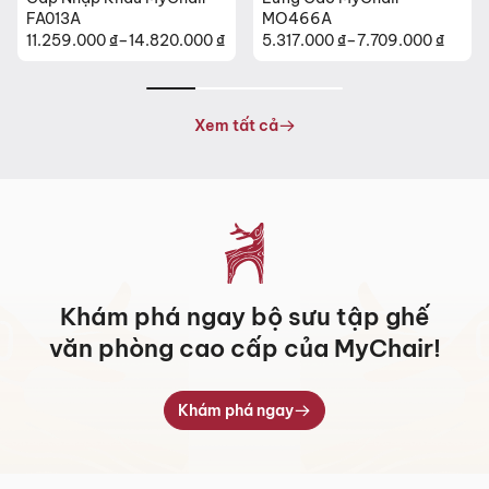
FA013A
MO466A
11.259.000
₫
–
14.820.000
₫
5.317.000
₫
–
7.709.000
₫
Khoảng
Khoảng
giá:
giá:
từ
từ
11.259.000 ₫
5.317.000 ₫
Xem tất cả
đến
đến
14.820.000 ₫
7.709.000 ₫
Khám phá ngay bộ sưu tập ghế
văn phòng cao cấp của MyChair!
Khám phá ngay