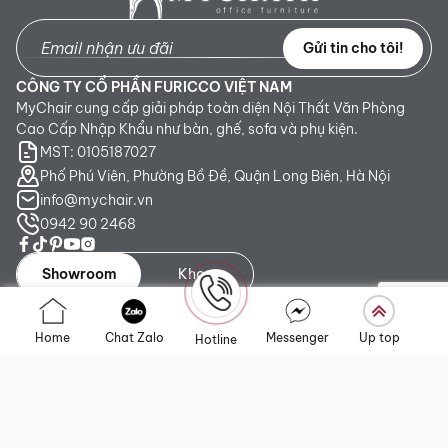
Gửi tin cho tôi!
CÔNG TY CỔ PHẦN FURICCO VIỆT NAM
MyChair cung cấp giải pháp toàn diện Nội Thất Văn Phòng
Cao Cấp Nhập Khẩu như bàn, ghế, sofa và phụ kiện.
MST: 0105187027
Phố Phú Viên, Phường Bồ Đề, Quận Long Biên, Hà Nội
info@mychair.vn
0942 90 2468
Showroom
Kho
Showroom TP. HCM:
Số 345 - 347 Trần Phú, phường An
Home
Chat Zalo
Messenger
Up top
Hotline
Đông, TP.HCM
Showroom Hà Nội:
Tầng 1, Toà CT4 Vimeco Tú Mỡ, Phường
Yên Hòa, Hà Nội
Showroom Đà Nẵng:
223 Lê Đình Lý, phường Hòa Cường,
Thành phố Đà Nẵng
Liên kết nhanh
Chính sách