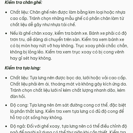
Kiểm tra chân ghế:
Chất liệu: Chân ghế nên được làm bằng kim loại hoặc nhựa
cao cấp. Tránh chọn những mẫu ghế có phần chân làm từ
chất liệu dễ gãy như nhựa tái chế.
Nếu là ghế chân xoay, kiểm tra bánh xe. Bánh xe phải có độ
trơn tru, dễ dàng di chuyển trên sàn. Kiểm tra xem bánh xe
có bị mòn hay nứt vỡ hay không. Trục xoay phải chắc chắn,
không bị lỏng lẻo. Kiểm tra xem trục xoay có bị cong vênh
hay gỉ sét hay không.
Kiểm tra tựa lưng:
Chất liệu: Tựa lưng nên được bọc da, lưới hoặc vải cao cấp.
Chất liệu phải êm ái, thoáng mát và không gây kích ứng da.
Tránh chọn chất liệu lưới nỉ kém chất lượng nhanh dão, kém
đàn hồi.
Độ cong: Tựa lưng nên ôm sát đường cong cơ thể, đặc biệt
là phần thắt lưng. Kiểm tra xem tựa lưng có đủ độ cong để
hỗ trợ cột sống hay không.
Độ ngả: Đối với ghế xoay, tựa lưng nên có thể điều chỉnh độ
ngả để người sử dụng có thể thư giãn khi cần thiết. Kiểm tra