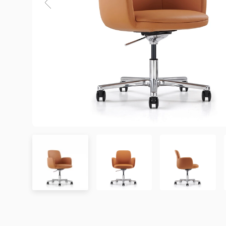
3. Chính sách Giao hàng và Lắp đặt
3.1. Thời gian giao hàng
Khu vực áp dụng
Đơn hàng được xác nhận
Chưa có đánh giá nào. hãy là người đầu tiên để lại đánh 
Hà Nội
Trong ngày hoặc trong 2
Đà Nẵng
Trong ngày hoặc trong 2
TP. Hồ Chí Minh
Trong ngày hoặc trong 2
Showroom tại TP. Hồ Chí minh
– Địa chỉ:
Số 345 – 347 Trần Phú, phường An Đông, TP
Tỉnh/Thành phố
Từ 3 – 5 ngày
– Hotline:
0942 90 2468
khác*
– Email:
info@mychair.vn
–
Showroom mở cửa từ 8h00 – 18h30 (các ngày từ Thứ 
*Lưu ý:
Xem bản đồ