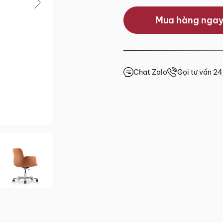
Mua hàng nga
0.0/5
(0 lượt đánh giá)
 trước 15h
Chat Zalo
Gọi tư vấn 2
giá
4h
4h
4h
.HCM
2 đến Chủ Nhật)