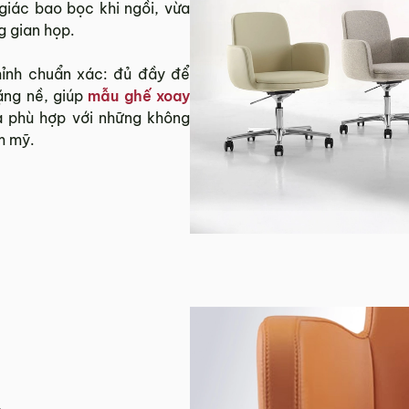
iác bao bọc khi ngồi, vừa
g gian họp.
hỉnh chuẩn xác: đủ đầy để
ặng nề, giúp
mẫu ghế xoay
 phù hợp với những không
m mỹ.