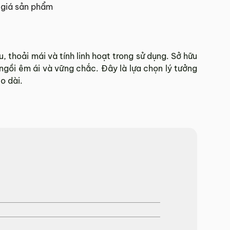
giá sản phẩm
 Tết.
thoải mái và tính linh hoạt trong sử dụng. Sở hữu
ồi êm ái và vững chắc. Đây là lựa chọn lý tưởng
hí Minh.
o dài.
sẽ báo phí giao hàng cụ thể.
 đơn hàng theo từng khu vực.
và giao hàng.
902 468
để nhận được sự hỗ trợ nhanh nhất.