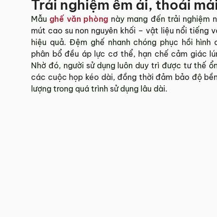
Trải nghiệm êm ái, thoải má
Mẫu
ghế văn phòng
này mang đến trải nghiệm n
mút cao su non nguyên khối – vật liệu nổi tiếng 
hiệu quả. Đệm ghế nhanh chóng phục hồi hình dá
phân bổ đều áp lực cơ thể, hạn chế cảm giác lún
Nhờ đó, người sử dụng luôn duy trì được tư thế ổn
các cuộc họp kéo dài, đồng thời đảm bảo độ bền
lượng trong quá trình sử dụng lâu dài.