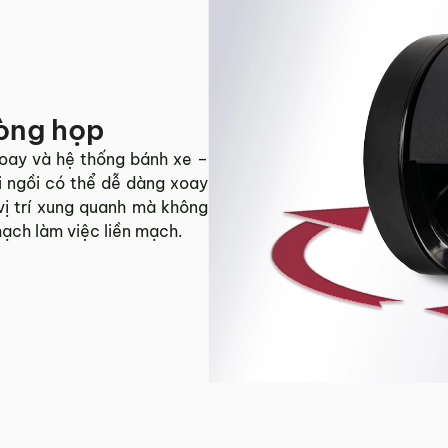
hòng họp
oay và hệ thống bánh xe –
i ngồi có thể dễ dàng xoay
vị trí xung quanh mà không
mạch làm việc liền mạch.