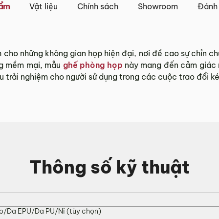
iao khác nhau.
hẩm
Vật liệu
Chính sách
Showroom
Đánh 
Tỉnh Thành khác” không bao gồm: Chủ nhật và các ngày Lễ,
 và TP. Hồ Chí Minh
ho những không gian họp hiện đại, nơi đề cao sự chỉn chu, 
ong mềm mại, mẫu
ghế phòng họp
này mang đến cảm giác ng
 trên tất cả các quận nội thành Hà Nội, Đà Nẵng và TP. Hồ C
u trải nghiệm cho người sử dụng trong các cuộc trao đổi ké
ngoại thành sẽ tính phí, tùy khu vực nhân viên kinh doanh 
tỉnh/thành phố khác
và TP. Hồ Chí Minh phí vận chuyển sẽ được tính trên từng
 với khách hàng trước khi tiến hành thanh toán đơn hàng 
, phát sinh hoặc góp ý nào vui lòng liên hệ Hotline
0942 
Thông số kỹ thuật
g 3 ngày kể từ ngày nhận hàng.
o/Da EPU/Da PU/Nỉ (tùy chọn)