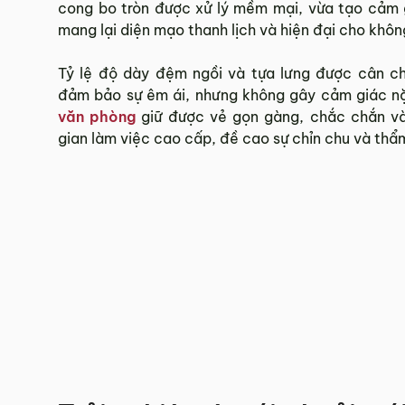
cong bo tròn được xử lý mềm mại, vừa tạo cảm g
mang lại diện mạo thanh lịch và hiện đại cho khôn
Hotline:
0942 902 468
(Call, Zalo)
Email:
info@mychair.vn
Tỷ lệ độ dày đệm ngồi và tựa lưng được cân c
đảm bảo sự êm ái, nhưng không gây cảm giác n
văn phòng
giữ được vẻ gọn gàng, chắc chắn và
gian làm việc cao cấp, đề cao sự chỉn chu và thẩ