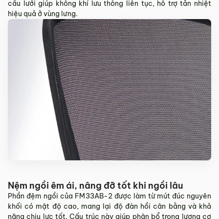
Sản phẩm mới đã quá thời gian 3 ngày kể từ ngày nhận
cấu lưới giúp không khí lưu thông liên tục, hỗ trợ tản nhiệt
hàng.
hiệu quả ở vùng lưng.
Mọi thông tin cần hỗ trợ và giải đáp vui lòng liên hệ MyChair
qua:
Hotline:
0942 902 468
(Call, Zalo)
Email:
info@mychair.vn
Nệm ngồi êm ái, nâng đỡ tốt khi ngồi lâu
Phần đệm ngồi của FM33AB-2 được làm từ mút đúc nguyên
khối có mật độ cao, mang lại độ đàn hồi cân bằng và khả
năng chịu lực tốt. Cấu trúc này giúp phân bổ trọng lượng cơ