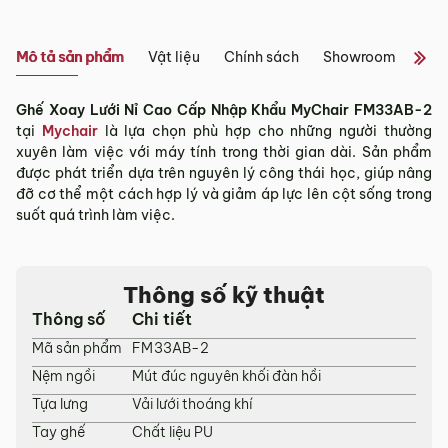
Tỉnh/Thành
Showroom tại Đà Nẵng
phố
Từ 3 – 5 ngày
Mô tả sản phẩm
Vật liệu
Chính sách
Showroom
Đán
khác*
– Địa chỉ:
Số 223 Lê Đình Lý, Phường Hòa Cường, Thành phố
Đà Nẵng
Ghế Xoay Lưới Nỉ Cao Cấp Nhập Khẩu MyChair FM33AB-2
*Lưu ý:
– Hotline:
0942 90 2468
tại
Mychair
là lựa chọn phù hợp cho những người thường
– Email:
info@mychair.vn
xuyên làm việc với máy tính trong thời gian dài. Sản phẩm
Tùy tình hình thực tế mỗi địa phương sẽ có thời gian giao
–
Showroom mở cửa từ 8h00 – 18h30 (các ngày từ Thứ 2 đến
được phát triển dựa trên nguyên lý công thái học, giúp nâng
khác nhau.
Chủ Nhật)
đỡ cơ thể một cách hợp lý và giảm áp lực lên cột sống trong
Thời gian giao hàng ở khu vực “Quận Ngoại Thành và Tỉnh
suốt quá trình làm việc.
Xem bản đồ
Thành khác” không bao gồm: Chủ nhật và các ngày Lễ, Tết.
3.2. Chính sách giao hàng tại Hà Nội, Đà
Nẵng và TP. Hồ Chí Minh
Thông số kỹ thuật
Thông số
Chi tiết
Miễn phí giao hàng đối với đơn hàng giá trị ≥ ­2 triệu trên tất
cả các quận nội thành Hà Nội, Đà Nẵng và TP. Hồ Chí Minh.
Mã sản phẩm
FM33AB-2
Những đơn hàng giá trị < 2 triệu hoặc các đơn hàng ở
Nệm ngồi
Mút đúc nguyên khối đàn hồi
ngoại thành sẽ tính phí, tùy khu vực nhân viên kinh doanh
Tựa lưng
Vải lưới thoáng khí
sẽ báo phí giao hàng cụ thể.
Tay ghế
Chất liệu PU
3.3. Chính sách giao hàng và lắp đặt tại các