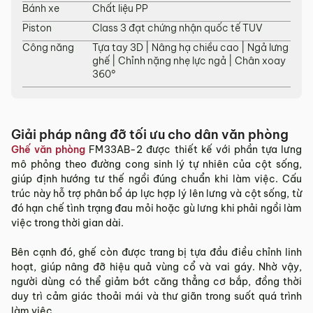
Bánh xe
Chất liệu PP
tỉnh/thành phố khác
Piston
Class 3 đạt chứng nhận quốc tế TUV
Các Tỉnh/ Thành khác ngoài khu vực Hà Nội, Đà Nẵng và
Công năng
Tựa tay 3D | Nâng hạ chiều cao | Ngả lưng
TP. Hồ Chí Minh phí vận chuyển sẽ được tính trên từng đơn
ghế | Chỉnh nặng nhẹ lực ngả | Chân xoay
hàng theo từng khu vực.
360°
Phí giao hàng sẽ được MyChair thông báo và xác nhận với
khách hàng trước khi tiến hành thanh toán đơn hàng và
giao hàng.
Giải pháp nâng đỡ tối ưu cho dân văn phòng
Trong quá trình vận chuyển quý khách có bất kỳ thắc mắc,
Ghế văn phòng
FM33AB-2 được thiết kế với phần tựa lưng
phát sinh hoặc góp ý nào vui lòng liên hệ Hotline
0942 902
mô phỏng theo đường cong sinh lý tự nhiên của cột sống,
468
để nhận được sự hỗ trợ nhanh nhất.
giúp định hướng tư thế ngồi đúng chuẩn khi làm việc. Cấu
4. Chính sách Đổi trả, Hoàn tiền
trúc này hỗ trợ phân bổ áp lực hợp lý lên lưng và cột sống, từ
đó hạn chế tình trạng đau mỏi hoặc gù lưng khi phải ngồi làm
Thời hạn:
Quý khách có thể đổi/trả sản phẩm trong vòng 3
việc trong thời gian dài.
ngày kể từ ngày nhận hàng.
Bên cạnh đó, ghế còn được trang bị tựa đầu điều chỉnh linh
4.1. Các trường hợp được đổi trả sản phẩm
hoạt, giúp nâng đỡ hiệu quả vùng cổ và vai gáy. Nhờ vậy,
Sản phẩm bị lỗi do nhà sản xuất.
người dùng có thể giảm bớt căng thẳng cơ bắp, đồng thời
duy trì cảm giác thoải mái và thư giãn trong suốt quá trình
Giao sai sản phẩm, sai mẫu mã so với đơn hàng.
làm việc.