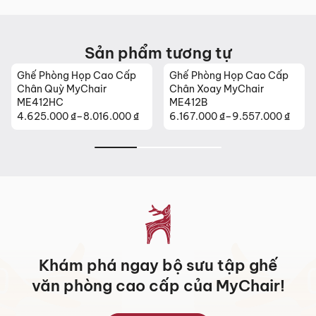
Sản phẩm tương tự
Ghế Phòng Họp Cao Cấp
Ghế Phòng Họp Cao Cấp
Chân Quỳ MyChair
Chân Xoay MyChair
ME412HC
ME412B
4.625.000
₫
–
8.016.000
₫
6.167.000
₫
–
9.557.000
₫
Khoảng
Khoảng
giá:
giá:
từ
từ
4.625.000 ₫
6.167.000 ₫
đến
đến
8.016.000 ₫
9.557.000 ₫
Khám phá ngay bộ sưu tập ghế
văn phòng cao cấp của MyChair!