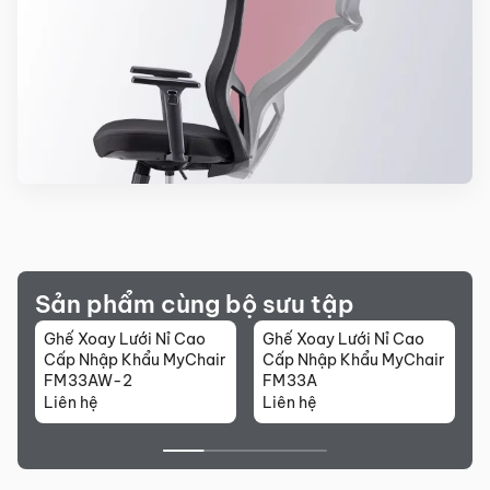
Sản phẩm cùng bộ sưu tập
Ghế Xoay Lưới Nỉ Cao
Ghế Xoay Lưới Nỉ Cao
G
Cấp Nhập Khẩu MyChair
Cấp Nhập Khẩu MyChair
C
FM33AW-2
FM33A
Liên hệ
Liên hệ
L