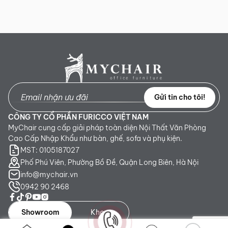
Gửi tin cho tôi!
CÔNG TY CỔ PHẦN FURICCO VIỆT NAM
MyChair cung cấp giải pháp toàn diện Nội Thất Văn Phòng
Cao Cấp Nhập Khẩu như bàn, ghế, sofa và phụ kiện.
MST: 0105187027
Phố Phú Viên, Phường Bồ Đề, Quận Long Biên, Hà Nội
info@mychair.vn
0942 90 2468
Showroom
Kho