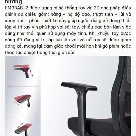
hướng
FM33AB-2 được trang bị hệ thống tay vịn 3D cho phép điều
chỉnh đa chiều gồm: nâng – hạ độ cao, trượt tiến – lùi và
xoay trái – phải. Thiết kế này giúp người dùng dễ dàng thiết
lập vị trí tay vịn phù hợp với sải tay, chiều cao bàn làm việc
cũng như thói quen sử dụng máy tính. Khi khuỷu tay được
nâng đỡ đúng vị trí, áp lực lên vai và cổ tay sẽ được giảm
đáng kể, mang lại cảm giác thoải mái hơn khi gõ phím hoặc
thao tác chuột trong thời gian dài.