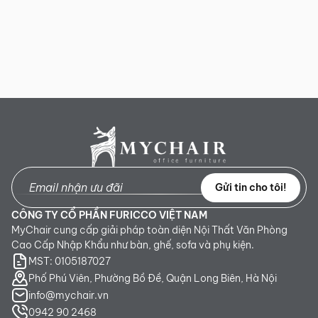
Gửi tin cho tôi!
CÔNG TY CỔ PHẦN FURICCO VIỆT NAM
MyChair cung cấp giải pháp toàn diện Nội Thất Văn Phòng
Cao Cấp Nhập Khẩu như bàn, ghế, sofa và phụ kiện.
MST: 0105187027
Phố Phú Viên, Phường Bồ Đề, Quận Long Biên, Hà Nội
info@mychair.vn
0942 90 2468