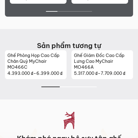
Sản phẩm tương tự
Ghế Phòng Họp Cao Cấp
Ghế Giám Đốc Cao Cấp
Chân Quỳ MyChair
Lưng Cao MyChair
MO466C
MO466A
4.393.000
₫
–
6.399.000
₫
5.317.000
₫
–
7.709.000
₫
Khoảng
Khoảng
giá:
giá:
từ
từ
4.393.000 ₫
5.317.000 ₫
đến
đến
6.399.000 ₫
7.709.000 ₫