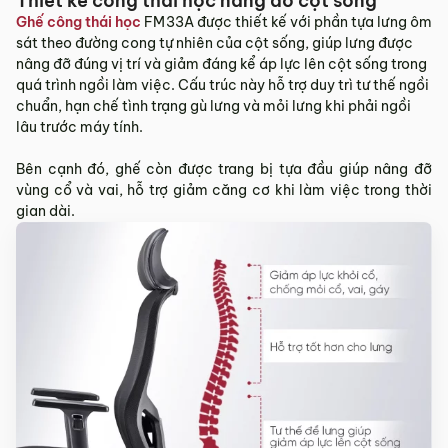
Thiết kế công thái học nâng đỡ cột sống
Sản phẩm hư hỏng trong quá trình vận chuyển (rách, xước,
Ghế công thái học
FM33A được thiết kế với phần tựa lưng ôm
vỡ…).
sát theo đường cong tự nhiên của cột sống, giúp lưng được
Sản phẩm còn nguyên tình trạng ban đầu, chưa qua sử
nâng đỡ đúng vị trí và giảm đáng kể áp lực lên cột sống trong
dụng, còn nguyên chứng từ mua hàng do MyChair cung
quá trình ngồi làm việc. Cấu trúc này hỗ trợ duy trì tư thế ngồi
cấp có chữ ký của bên bán và bên mua.
chuẩn, hạn chế tình trạng gù lưng và mỏi lưng khi phải ngồi
lâu trước máy tính.
* Trường hợp khách hàng đổi trả sản phẩm mà chúng tôi
không còn sản phẩm thay thế, khách hàng không chọn được
Bên cạnh đó, ghế còn được trang bị tựa đầu giúp nâng đỡ
mẫu sản phẩm khác ưng ý thì Quý khách sẽ được hoàn tiền
vùng cổ và vai, hỗ trợ giảm căng cơ khi làm việc trong thời
đúng với số tiền đã mua sản phẩm hoặc Quý khách tiến hành
gian dài.
đặt hàng sản xuất theo yêu cầu.
4.2. Các trường hợp không được đổi trả sản
phẩm
Sản phẩm đã qua sử dụng, sản phẩm có dấu hiệu chỉnh sửa
hoặc tự ý sửa chữa mà không có sự đồng ý của nhà sản
xuất.
Sản phẩm sau khi đã được giao hàng, nhận hàng, Quý
khách kiểm tra hàng không có bất kỳ lỗi sản phẩm nào và
đã ký vào biên bản nghiệm thu.