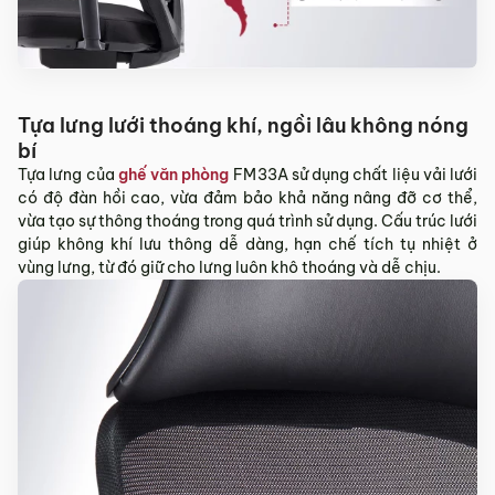
Sản phẩm mới đã quá thời gian 3 ngày kể từ ngày nhận
hàng.
Mọi thông tin cần hỗ trợ và giải đáp vui lòng liên hệ MyChair
qua:
Tựa lưng lưới thoáng khí, ngồi lâu không nóng
Hotline:
0942 902 468
(Call, Zalo)
bí
Email:
info@mychair.vn
Tựa lưng của
ghế văn phòng
FM33A sử dụng chất liệu vải lưới
có độ đàn hồi cao, vừa đảm bảo khả năng nâng đỡ cơ thể,
vừa tạo sự thông thoáng trong quá trình sử dụng. Cấu trúc lưới
giúp không khí lưu thông dễ dàng, hạn chế tích tụ nhiệt ở
vùng lưng, từ đó giữ cho lưng luôn khô thoáng và dễ chịu.