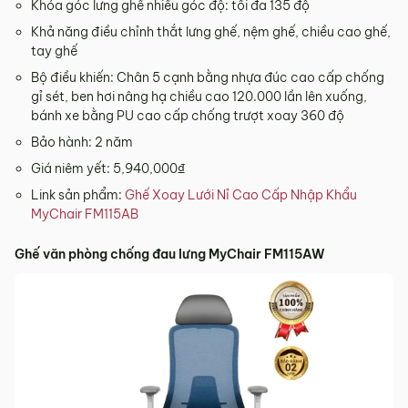
Khóa góc lưng ghế nhiều góc độ: tối đa 135 độ
Khả năng điều chỉnh thắt lưng ghế, nệm ghế, chiều cao ghế,
tay ghế
Bộ điều khiến: Chân 5 cạnh bằng nhựa đúc cao cấp chống
gỉ sét, ben hơi nâng hạ chiều cao 120.000 lần lên xuống,
bánh xe bằng PU cao cấp chống trượt xoay 360 độ
Bảo hành: 2 năm
Giá niêm yết: 5,940,000₫
Link sản phẩm:
Ghế Xoay Lưới Nỉ Cao Cấp Nhập Khẩu
MyChair FM115AB
Ghế văn phòng chống đau lưng MyChair FM115AW