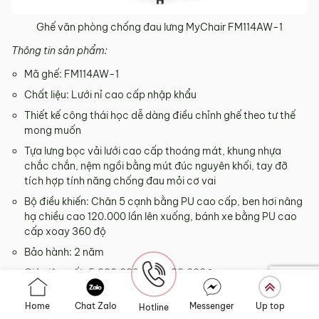
Ghế văn phòng chống đau lưng MyChair FM114AW-1
Thông tin sản phẩm:
Mã ghế: FM114AW-1
Chất liệu: Lưới nỉ cao cấp nhập khẩu
Thiết kế công thái học dễ dàng điều chỉnh ghế theo tư thế
mong muốn
Tựa lưng bọc vải lưới cao cấp thoáng mát, khung nhựa
chắc chắn, nệm ngồi bằng mút đúc nguyên khối, tay đỡ
tích hợp tính năng chống đau mỏi cơ vai
Bộ điều khiến: Chân 5 cạnh bằng PU cao cấp, ben hơi nâng
hạ chiều cao 120.000 lần lên xuống, bánh xe bằng PU cao
cấp xoay 360 độ
Bảo hành: 2 năm
Giá niêm yết: 5,830,000₫ – 6,280,000₫
Link sản phẩm:
Ghế Xoay Lưới Nỉ Cao Cấp Nhập Khẩu
Home
Chat Zalo
Messenger
Up top
Hotline
MyChair FM114AW-1