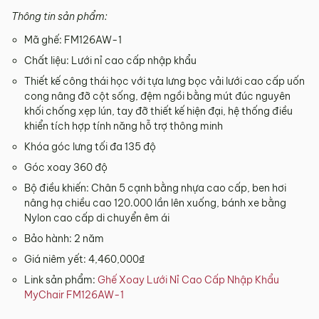
Thông tin sản phẩm:
Mã ghế: FM126AW-1
Chất liệu: Lưới nỉ cao cấp nhập khẩu
Thiết kế công thái học với tựa lưng bọc vải lưới cao cấp uốn
cong nâng đỡ cột sống, đệm ngồi bằng mút đúc nguyên
khối chống xẹp lún, tay đỡ thiết kế hiện đại, hệ thống điều
khiển tích hợp tính năng hỗ trợ thông minh
Khóa góc lưng tối đa 135 độ
Góc xoay 360 độ
Bộ điều khiến: Chân 5 cạnh bằng nhựa cao cấp, ben hơi
nâng hạ chiều cao 120.000 lần lên xuống, bánh xe bằng
Nylon cao cấp di chuyển êm ái
Bảo hành: 2 năm
Giá niêm yết: 4,460,000₫
Link sản phẩm:
Ghế Xoay Lưới Nỉ Cao Cấp Nhập Khẩu
MyChair FM126AW-1