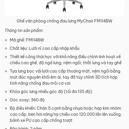
Ghế văn phòng chống đau lưng MyChair FM114BW​
Thông tin sản phẩm:
Mã ghế: FM114BW
Chất liệu: Lưới nỉ cao cấp nhập khẩu
Thiết kế công thái học với khả năng điều chỉnh linh hoạt về
chiều cao ghế, độ ngả lưng, nệm ngồi, thắt lưng và tay ghế
Tựa lưng bọc vải lưới cao cấp thoáng mát, nệm ngồi bằng
mút đúc nguyên khối êm ái, tay đỡ tùy chỉnh 3D tích hợp
tính năng chống đau mỏi cơ vai
Khóa góc lưng nhiều góc độ (tối đa 135 độ)
Góc xoay: 360 độ
Bộ điều khiến: Chân 5 cạnh bằng nhựa hoặc hợp kim nhôm
cao cấp, ben hơi nâng hạ chiều cao 120.000 lần lên xuống,
bánh xe PU cao cấp chống trượt
Bảo hành: 2 năm