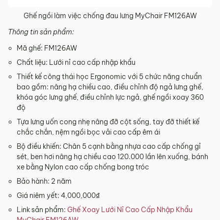
Ghế ngồi làm việc chống đau lưng MyChair FM126AW​
Thông tin sản phẩm:
Mã ghế: FM126AW
Chất liệu: Lưới nỉ cao cấp nhập khẩu
Thiết kế công thái học Ergonomic với 5 chức năng chuẩn
bao gồm: nâng hạ chiều cao, điều chỉnh độ ngả lưng ghế,
khóa góc lưng ghế, điều chỉnh lực ngả, ghế ngồi xoay 360
độ
Tựa lưng uốn cong nhẹ nâng đỡ cột sống, tay đỡ thiết kế
chắc chắn, nệm ngồi bọc vải cao cấp êm ái
Bộ điều khiến: Chân 5 cạnh bằng nhựa cao cấp chống gỉ
sét, ben hơi nâng hạ chiều cao 120.000 lần lên xuống, bánh
xe bằng Nylon cao cấp chống bong tróc
Bảo hành: 2 năm
Giá niêm yết: 4,000,000₫
Link sản phẩm:
Ghế Xoay Lưới Nỉ Cao Cấp Nhập Khẩu