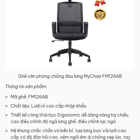
Ghế văn phòng chống đau lưng MyChair FM126AB
Thông tin sản phẩm:
Mã ghế: FM126AB
Chất liệu: Lưới nỉ cao cấp nhập khẩu
Thiết kế công thái học Ergonomic dễ dàng nâng hạ chiều
cao điều chỉnh độ ngả lưng ghế, điều chỉnh lực ngả
Hệ khung chắc chắn và bền bỉ, tựa lưng bọc vải lưới cao
cấp có độ đàn hồi cao, nệm ngồi êm ái chống xẹp lún, tay