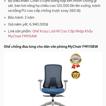
Bộ điều khiến: Chân 5 cạnh bằng hợp kim nhôm chống gỉ
sét, ben hơi nâng hạ chiều cao 120.000 lần lên xuống, bánh
xe bằng PU cao cấp chống trượt xoay 360 độ
Bảo hành: 2 năm
Giá niêm yết: 6,940,000₫
Link sản phẩm:
Ghế Xoay Lưới Nỉ Cao Cấp Nhập Khẩu
MyChair FM115AW
Ghế chống đau lưng cho dân văn phòng MyChair FM115BW