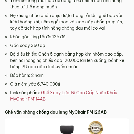
Thiết kế công thái học dễ dàng điều chỉnh các tính năng
theo tư thế mong muốn
Hệ khung chắc chắn chịu được trọng tải lớn, ghế bọc vải
lưới thoáng khí, nệm ngồi bọc vải cao cấp chống xẹp lún,
tay đỡ tích hợp tính năng chống đau mỏi cơ vai
Khóa góc lưng tối đa 135 độ
Góc xoay 360 độ
Bộ điều khiến: Chân 5 cạnh bằng hợp kim nhôm cao cấp,
ben hơi nâng hạ chiều cao 120.000 lần lên xuống, bánh xe
bằng PU cao cấp di chuyển êm ái
Bảo hành: 2 năm
Giá niêm yết: 6,740,000₫
Link sản phẩm:
Ghế Xoay Lưới Nỉ Cao Cấp Nhập Khẩu
MyChair FM114AB
Ghế văn phòng chống đau lưng MyChair FM126AB