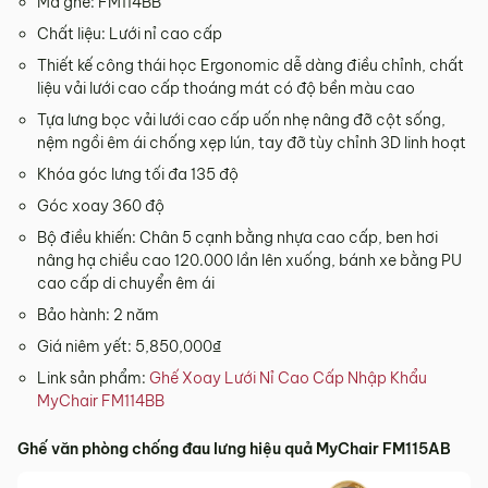
Mã ghế: FM114BB
Chất liệu: Lưới nỉ cao cấp
Thiết kế công thái học Ergonomic dễ dàng điều chỉnh, chất
liệu vải lưới cao cấp thoáng mát có độ bền màu cao
Tựa lưng bọc vải lưới cao cấp uốn nhẹ nâng đỡ cột sống,
nệm ngồi êm ái chống xẹp lún, tay đỡ tùy chỉnh 3D linh hoạt
Khóa góc lưng tối đa 135 độ
Góc xoay 360 độ
Bộ điều khiến: Chân 5 cạnh bằng nhựa cao cấp, ben hơi
nâng hạ chiều cao 120.000 lần lên xuống, bánh xe bằng PU
cao cấp di chuyển êm ái
Bảo hành: 2 năm
Giá niêm yết: 5,850,000₫
Link sản phẩm:
Ghế Xoay Lưới Nỉ Cao Cấp Nhập Khẩu
MyChair FM114BB
Ghế văn phòng chống đau lưng hiệu quả MyChair FM115AB