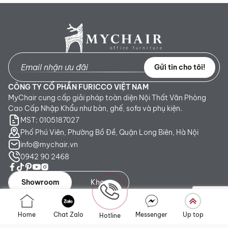
Gửi tin cho tôi!
CÔNG TY CỔ PHẦN FURICCO VIỆT NAM
MyChair cung cấp giải pháp toàn diện Nội Thất Văn Phòng
Cao Cấp Nhập Khẩu như bàn, ghế, sofa và phụ kiện.
MST: 0105187027
Phố Phú Viên, Phường Bồ Đề, Quận Long Biên, Hà Nội
info@mychair.vn
0942 90 2468
Showroom
Kho
Showroom TP. HCM:
Số 345 - 347 Trần Phú, phường An
Home
Chat Zalo
Messenger
Up top
Hotline
Đông, TP.HCM