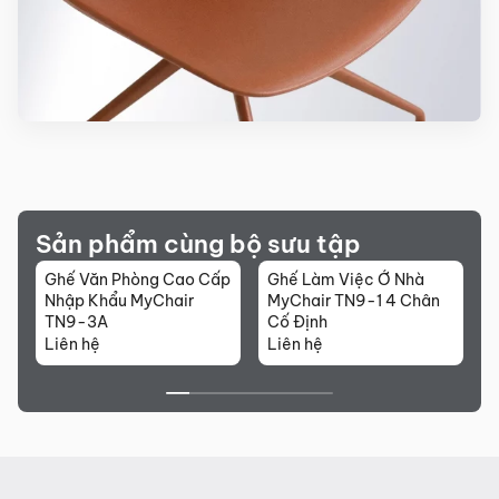
Sản phẩm cùng bộ sưu tập
Ghế Văn Phòng Cao Cấp
Ghế Làm Việc Ở Nhà
G
Nhập Khẩu MyChair
MyChair TN9-1 4 Chân
M
TN9-3A
Cố Định
C
Liên hệ
Liên hệ
L