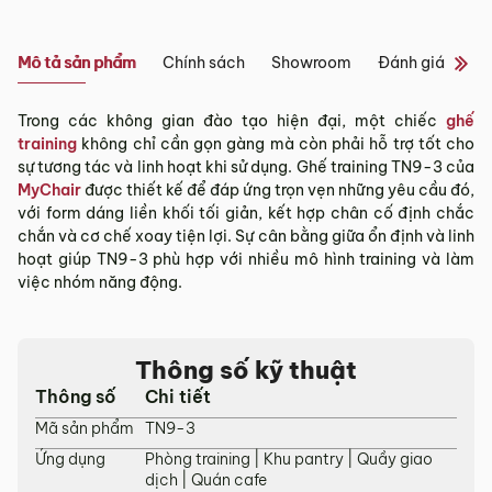
Tỉnh/Thành
Showroom tại Đà Nẵng
phố
Từ 3 – 5 ngày
Mô tả sản phẩm
Chính sách
Showroom
Đánh giá sản 
khác*
– Địa chỉ:
Số 223 Lê Đình Lý, Phường Hòa Cường, Thành phố
Đà Nẵng
Trong các không gian đào tạo hiện đại, một chiếc
ghế
*Lưu ý:
– Hotline:
0942 90 2468
training
không chỉ cần gọn gàng mà còn phải hỗ trợ tốt cho
– Email:
info@mychair.vn
sự tương tác và linh hoạt khi sử dụng. Ghế training TN9-3 của
Tùy tình hình thực tế mỗi địa phương sẽ có thời gian giao
–
Showroom mở cửa từ 8h00 – 18h30 (các ngày từ Thứ 2 đến
MyChair
được thiết kế để đáp ứng trọn vẹn những yêu cầu đó,
khác nhau.
Chủ Nhật)
với form dáng liền khối tối giản, kết hợp chân cố định chắc
Thời gian giao hàng ở khu vực “Quận Ngoại Thành và Tỉnh
chắn và cơ chế xoay tiện lợi. Sự cân bằng giữa ổn định và linh
Xem bản đồ
Thành khác” không bao gồm: Chủ nhật và các ngày Lễ, Tết.
hoạt giúp TN9-3 phù hợp với nhiều mô hình training và làm
việc nhóm năng động.
3.2. Chính sách giao hàng tại Hà Nội, Đà
Nẵng và TP. Hồ Chí Minh
Miễn phí giao hàng đối với đơn hàng giá trị ≥ ­2 triệu trên tất
Thông số kỹ thuật
cả các quận nội thành Hà Nội, Đà Nẵng và TP. Hồ Chí Minh.
Thông số
Chi tiết
Những đơn hàng giá trị < 2 triệu hoặc các đơn hàng ở
Mã sản phẩm
TN9-3
ngoại thành sẽ tính phí, tùy khu vực nhân viên kinh doanh
sẽ báo phí giao hàng cụ thể.
Ứng dụng
Phòng training | Khu pantry | Quầy giao
dịch | Quán cafe
3.3. Chính sách giao hàng và lắp đặt tại các