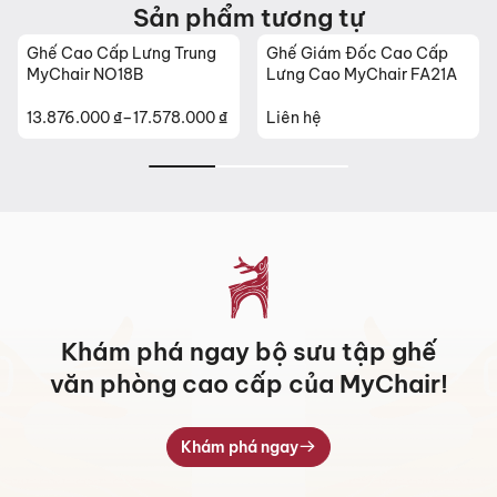
Sản phẩm tương tự
Ghế Cao Cấp Lưng Trung
Ghế Giám Đốc Cao Cấp
MyChair NO18B
Lưng Cao MyChair FA21A
13.876.000
₫
–
17.578.000
₫
Liên hệ
Khoảng
giá:
từ
13.876.000 ₫
đến
17.578.000 ₫
Khám phá ngay bộ sưu tập ghế
văn phòng cao cấp của MyChair!
Khám phá ngay