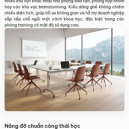
nhiều khu vực khác nhau như phòng đào tạo, phòng họp nhóm
Sản phẩm mới đã quá thời gian 3 ngày kể từ ngày nhận
hay các khu vực brainstorming. Kiểu dáng ghế không chiếm
hàng.
nhiều diện tích, giúp tối ưu không gian và hỗ trợ doanh nghiệp
Mọi thông tin cần hỗ trợ và giải đáp vui lòng liên hệ MyChair
sắp xếp chỗ ngồi một cách khoa học, đặc biệt trong các
qua:
phòng training có mật độ sử dụng cao.
Hotline:
0942 902 468
(Call, Zalo)
Email:
info@mychair.vn
Nâng đỡ chuẩn công thái học