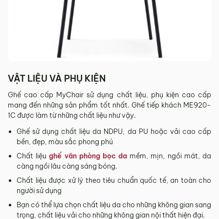
Sản phẩm hư hỏng trong quá trình vận chuyển (rách, xước,
vỡ…).
Sản phẩm còn nguyên tình trạng ban đầu, chưa qua sử
dụng, còn nguyên chứng từ mua hàng do MyChair cung
cấp có chữ ký của bên bán và bên mua.
* Trường hợp khách hàng đổi trả sản phẩm mà chúng tôi
VẬT LIỆU VÀ PHỤ KIỆN
không còn sản phẩm thay thế, khách hàng không chọn được
mẫu sản phẩm khác ưng ý thì Quý khách sẽ được hoàn tiền
Ghế cao cấp MyChair sử dụng chất liệu, phụ kiện cao cấp
đúng với số tiền đã mua sản phẩm hoặc Quý khách tiến hành
mang đến những sản phẩm tốt nhất. Ghế tiếp khách ME920-
đặt hàng sản xuất theo yêu cầu.
1C được làm từ những chất liệu như vậy.
4.2. Các trường hợp không được đổi trả sản
Ghế sử dụng chất liệu da NDPU, da PU hoặc vải cao cấp
phẩm
bền, đẹp, màu sắc phong phú
Sản phẩm đã qua sử dụng, sản phẩm có dấu hiệu chỉnh sửa
Chất liệu
ghế văn phòng bọc da
mềm, mịn, ngồi mát, da
hoặc tự ý sửa chữa mà không có sự đồng ý của nhà sản
càng ngồi lâu càng sáng bóng.
xuất.
Chất liệu được xử lý theo tiêu chuẩn quốc tế, an toàn cho
Sản phẩm sau khi đã được giao hàng, nhận hàng, Quý
người sử dụng
khách kiểm tra hàng không có bất kỳ lỗi sản phẩm nào và
Bạn có thể lựa chọn chất liệu da cho những không gian sang
đã ký vào biên bản nghiệm thu.
trọng, chất liệu vải cho những không gian nội thất hiện đại.