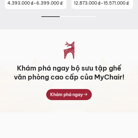
4.393.000
₫
–
6.399.000
₫
12.873.000
₫
–
15.571.000
₫
Khoảng
Khoảng
giá:
giá:
từ
từ
4.393.000 ₫
12.873.000 ₫
đến
đến
6.399.000 ₫
15.571.000 ₫
Khám phá ngay bộ sưu tập ghế
văn phòng cao cấp của MyChair!
Khám phá ngay