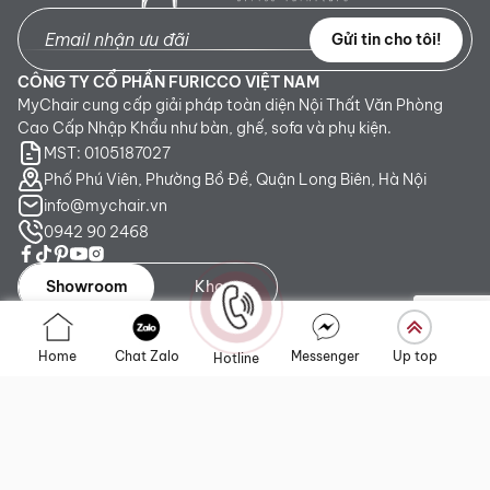
Gửi tin cho tôi!
CÔNG TY CỔ PHẦN FURICCO VIỆT NAM
MyChair cung cấp giải pháp toàn diện Nội Thất Văn Phòng
Cao Cấp Nhập Khẩu như bàn, ghế, sofa và phụ kiện.
MST: 0105187027
Phố Phú Viên, Phường Bồ Đề, Quận Long Biên, Hà Nội
info@mychair.vn
0942 90 2468
Showroom
Kho
Showroom TP. HCM:
Số 345 - 347 Trần Phú, phường An
Home
Chat Zalo
Messenger
Up top
Hotline
Đông, TP.HCM
Showroom Hà Nội:
Tầng 1, Toà CT4 Vimeco Tú Mỡ, Phường
Yên Hòa, Hà Nội
Showroom Đà Nẵng:
223 Lê Đình Lý, phường Hòa Cường,
Thành phố Đà Nẵng
Liên kết nhanh
Chính sách