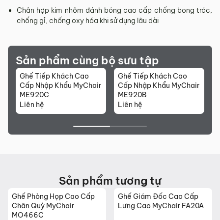
Sản phẩm mới đã quá thời gian 3 ngày kể từ ngày nhận
Chân hợp kim nhôm đánh bóng cao cấp chống bong tróc,
hàng.
chống gỉ, chống oxy hóa khi sử dụng lâu dài
Mọi thông tin cần hỗ trợ và giải đáp vui lòng liên hệ MyChair
qua:
Hotline:
0942 902 468
(Call, Zalo)
Sản phẩm cùng bộ sưu tập
Email:
info@mychair.vn
Ghế Tiếp Khách Cao
Ghế Tiếp Khách Cao
G
Cấp Nhập Khẩu MyChair
Cấp Nhập Khẩu MyChair
C
ME920C
ME920B
Liên hệ
Liên hệ
L
Sản phẩm tương tự
Ghế Phòng Họp Cao Cấp
Ghế Giám Đốc Cao Cấp
Chân Quỳ MyChair
Lưng Cao MyChair FA20A
MO466C