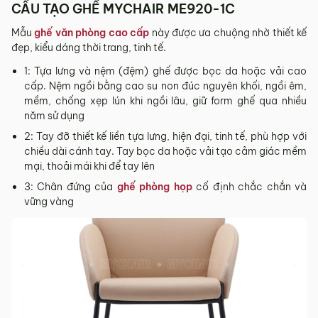
CẤU TẠO GHẾ MYCHAIR ME920-1C
tỉnh/thành phố khác
Mẫu
ghế văn phòng cao cấp
này được ưa chuộng nhờ thiết kế
Các Tỉnh/ Thành khác ngoài khu vực Hà Nội, Đà Nẵng và
đẹp, kiểu dáng thời trang, tinh tế.
TP. Hồ Chí Minh phí vận chuyển sẽ được tính trên từng đơn
hàng theo từng khu vực.
1: Tựa lưng và nệm (đệm) ghế được bọc da hoặc vải cao
cấp. Nệm ngồi bằng cao su non đúc nguyên khối, ngồi êm,
Phí giao hàng sẽ được MyChair thông báo và xác nhận với
mềm, chống xẹp lún khi ngồi lâu, giữ form ghế qua nhiều
khách hàng trước khi tiến hành thanh toán đơn hàng và
năm sử dụng
giao hàng.
2: Tay đỡ thiết kế liền tựa lưng, hiện đại, tinh tế, phù hợp với
Trong quá trình vận chuyển quý khách có bất kỳ thắc mắc,
chiều dài cánh tay. Tay bọc da hoặc vải tạo cảm giác mềm
phát sinh hoặc góp ý nào vui lòng liên hệ Hotline
0942 902
mại, thoải mái khi để tay lên
468
để nhận được sự hỗ trợ nhanh nhất.
3: Chân đứng của
ghế phòng họp
cố định chắc chắn và
4. Chính sách Đổi trả, Hoàn tiền
vững vàng
Thời hạn:
Quý khách có thể đổi/trả sản phẩm trong vòng 3
ngày kể từ ngày nhận hàng.
4.1. Các trường hợp được đổi trả sản phẩm
Sản phẩm bị lỗi do nhà sản xuất.
Giao sai sản phẩm, sai mẫu mã so với đơn hàng.