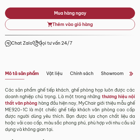
Tỉnh/Thành
Mua hàng ngay
Showroom tại Đà Nẵng
phố
Từ 3 – 5 ngày
khác*
Thêm vào giỏ hàng
– Địa chỉ:
Số 223 Lê Đình Lý, Phường Hòa Cường, Thành phố
Đà Nẵng
*Lưu ý:
– Hotline:
0942 90 2468
Chat Zalo
Gọi tư vấn 24/7
– Email:
info@mychair.vn
Tùy tình hình thực tế mỗi địa phương sẽ có thời gian giao
–
Showroom mở cửa từ 8h00 – 18h30 (các ngày từ Thứ 2 đến
khác nhau.
Chủ Nhật)
Thời gian giao hàng ở khu vực “Quận Ngoại Thành và Tỉnh
Xem bản đồ
Thành khác” không bao gồm: Chủ nhật và các ngày Lễ, Tết.
Mô tả sản phẩm
Vật liệu
Chính sách
Showroom
Đán
3.2. Chính sách giao hàng tại Hà Nội, Đà
Nẵng và TP. Hồ Chí Minh
Các sản phẩm ghế tiếp khách, ghế phòng họp luôn được các
doanh nghiệp chú trọng. Là một trong những
thương hiệu nội
Miễn phí giao hàng đối với đơn hàng giá trị ≥ ­2 triệu trên tất
thất văn phòng
hàng đầu hiện nay, MyChair giới thiệu mẫu ghế
cả các quận nội thành Hà Nội, Đà Nẵng và TP. Hồ Chí Minh.
ME920-1C là một chiếc ghế tiếp khách văn phòng cao cấp
Những đơn hàng giá trị < 2 triệu hoặc các đơn hàng ở
được người dùng yêu thích. Bạn được lựa chọn chất liệu da
ngoại thành sẽ tính phí, tùy khu vực nhân viên kinh doanh
hoặc vải cao cấp, màu sắc phong phú, phù hợp với nhu cầu sử
sẽ báo phí giao hàng cụ thể.
dụng và không gian tại.
3.3. Chính sách giao hàng và lắp đặt tại các