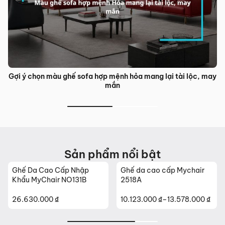
Gợi ý chọn màu ghế sofa hợp mệnh hỏa mang lại tài lộc, may
mắn
Sản phẩm nổi bật
Ghế Da Cao Cấp Nhập
Ghế da cao cấp Mychair
Khẩu MyChair NO131B
2518A
26.630.000
₫
10.123.000
₫
–
13.578.000
₫
Khoảng
giá: