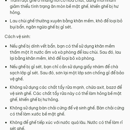
Tránh đặt ghế ở những nơi có hóa chất, dung môi nhằm
giảm thiểu tình trạng ăn mòn bề mặt ghế, khiến ghế bị hư
hỏng.
Lau chùi ghế thường xuyên bằng khăn mềm, khô để loại bỏ
bụi bẩn, ngăn ngừa ghế bị gỉ sét.
Cách vệ sinh:
Nếu ghế bị dính vết bẩn, bạn có thể sử dụng khăn mềm
thấm một ít nước ấm và xà phòng để lau chùi. Sau đó, lau
lại bằng khăn mềm, khô để loại bỏ xà phòng.
Nếu ghế bị gỉ sét, bạn chỉ cần sử dụng giấy nhám để chà
sạch lớp gỉ sét. Sau đó, sơn lại một lớp sơn chống gỉ để bảo
vệ ghế.
Không sử dụng các chất tẩy rửa mạnh, chứa axit, bazơ để
vệ sinh ghế. Các chất tẩy rửa này có thể làm hỏng bề mặt
ghế, khiến ghế bị hư hỏng.
Không sử dụng bàn chải cứng để vệ sinh ghế. Bàn chải cứng
có thể làm xước bề mặt ghế.
Không để ghế tiếp xúc với nước quá lâu. Nước có thể làm rỉ
sét ghế.