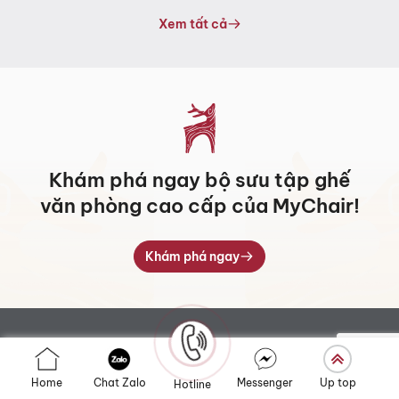
từ
10.123.000 ₫
Xem tất cả
đến
13.578.000 ₫
Khám phá ngay bộ sưu tập ghế
văn phòng cao cấp của MyChair!
Khám phá ngay
Home
Chat Zalo
Messenger
Up top
Hotline