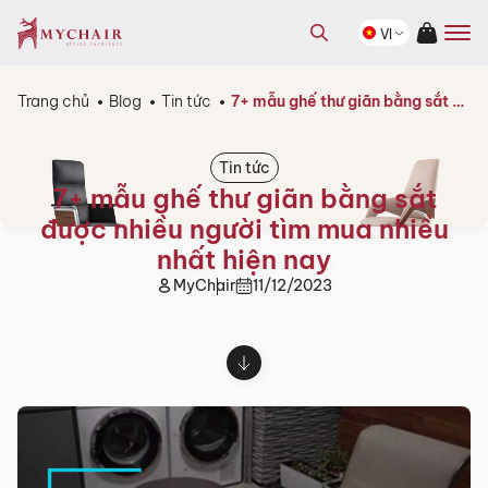
kiếm
Tìm
sản
VI
kiếm
phẩm
sản
phẩm
Trang chủ
Blog
Tin tức
7+ mẫu ghế thư giãn bằng sắt được nhiều người tìm mua nhiều nhất hiện nay
Tin tức
7+ mẫu ghế thư giãn bằng sắt
được nhiều người tìm mua nhiều
nhất hiện nay
MyChair
11/12/2023