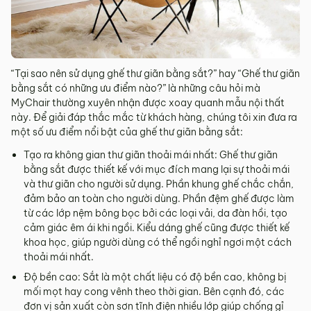
“Tại sao nên sử dụng ghế thư giãn bằng sắt?” hay “Ghế thư giãn
bằng sắt có những ưu điểm nào?” là những câu hỏi mà
MyChair thường xuyên nhận được xoay quanh mẫu nội thất
này. Để giải đáp thắc mắc từ khách hàng, chúng tôi xin đưa ra
một số ưu điểm nổi bật của ghế thư giãn bằng sắt:
Tạo ra không gian thư giãn thoải mái nhất: Ghế thư giãn
bằng sắt được thiết kế với mục đích mang lại sự thoải mái
và thư giãn cho người sử dụng. Phần khung ghế chắc chắn,
đảm bảo an toàn cho người dùng. Phần đệm ghế được làm
từ các lớp nệm bông bọc bởi các loại vải, da đàn hồi, tạo
cảm giác êm ái khi ngồi. Kiểu dáng ghế cũng được thiết kế
khoa học, giúp người dùng có thể ngồi nghỉ ngơi một cách
thoải mái nhất.
Độ bền cao: Sắt là một chất liệu có độ bền cao, không bị
mối mọt hay cong vênh theo thời gian. Bên cạnh đó, các
đơn vị sản xuất còn sơn tĩnh điện nhiều lớp giúp chống gỉ