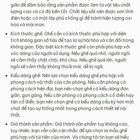
giãn để đảm bảo rằng sản phẩm được làm từ vật liệu chất
lượng cao và có độ bền tốt. Chất liệu sắt nên được sơn tĩnh
điện hoặc có một lớp phủ chống gỉ để tránh hiện tượng oxi
hóa và mài mòn.
Kích thước ghế: Ghế cần có kích thước phù hợp với diện
tích không gian sở hữu để tạo ra sự hài hòa và cân đối trong
không gian. Đặc biệt kích thước ghế còn phải phù hợp với
vóc dáng của người sử dụng. Nếu ghế quá nhỏ, người ngồi
sẽ cảm thấy chật chội, khó chịu. Nếu ghế quá lớn, người
ngồi sẽ cảm thấy không thoải mái, dễ bị ngã.
Kiểu dáng ghế: Nên lựa chọn kiểu dáng ghế phù hợp với
phong cách nội thất của căn phòng. Nếu căn phòng có
phong cách hiện đại, bạn nên chọn ghế có kiểu dáng đơn
giản, gọn gàng. Nếu căn phòng có phong cách cổ điển hay
tân cổ điển, bạn nên chọn ghế có kiểu dáng cầu kỳ hơn một
chút để tạo sự thống nhất trong phong cách thiết kế nội
thất.
Giá thành sản phẩm: Giá thành sản phẩm tuy không cao,
tuy nhiên, bạn vẫn cần cân nhắc để lựa chọn ra mẫu ghế
phù hợp với túi tiền của mình. Và chúng tôi tin bạn sẽ hiểu