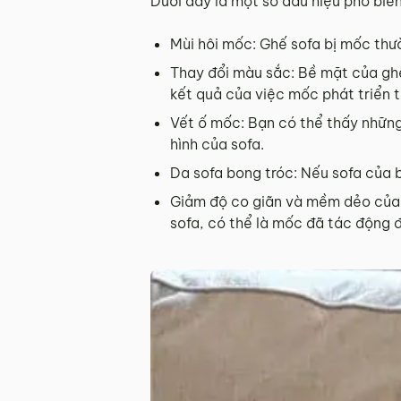
Dưới đây là một số dấu hiệu phổ biến
Mùi hôi mốc: Ghế sofa bị mốc thư
Thay đổi màu sắc: Bề mặt của ghế
kết quả của việc mốc phát triển t
Vết ố mốc: Bạn có thể thấy những
hình của sofa.
Da sofa bong tróc: Nếu sofa của 
Giảm độ co giãn và mềm dẻo của 
sofa, có thể là mốc đã tác động đ