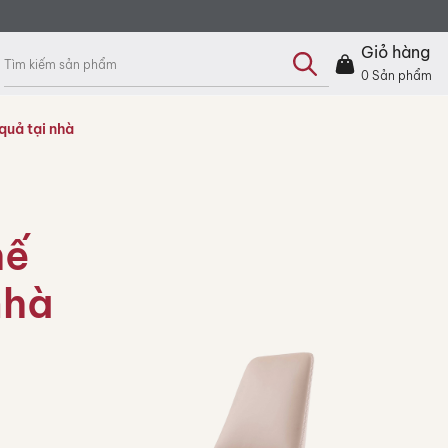
Tìm
kiếm
Giỏ hàng
sản
phẩm
0
Sản phẩm
quả tại nhà
hế
nhà