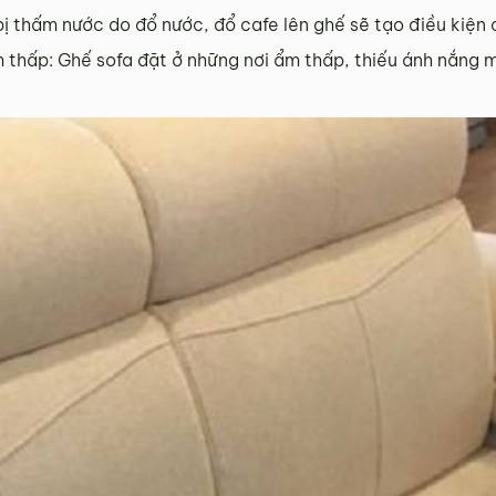
bị thấm nước do đổ nước, đổ cafe lên ghế sẽ tạo điều kiện
 thấp: Ghế sofa đặt ở những nơi ẩm thấp, thiếu ánh nắng m