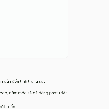
n dẫn đến tình trạng sau:
í cao, nấm mốc sẽ dễ dàng phát triển
át triển.