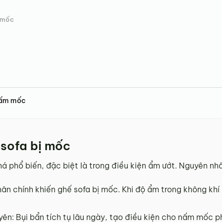
ị mốc
nấm mốc
 sofa bị mốc
á phổ biến, đặc biệt là trong điều kiện ẩm ướt. Nguyên nhâ
hân chính khiến ghế sofa bị mốc. Khi độ ẩm trong không kh
ên: Bụi bẩn tích tụ lâu ngày, tạo điều kiện cho nấm mốc ph