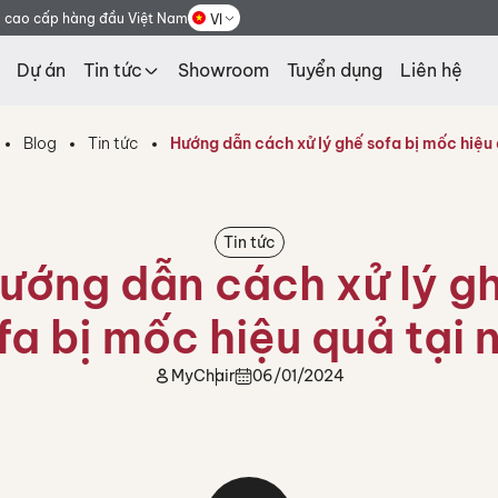
g cao cấp hàng đầu Việt Nam
VI
Dự án
Tin tức
Showroom
Tuyển dụng
Liên hệ
Blog
Tin tức
Hướng dẫn cách xử lý ghế sofa bị mốc hiệu 
Tin tức
ướng dẫn cách xử lý g
fa bị mốc hiệu quả tại 
MyChair
06/01/2024