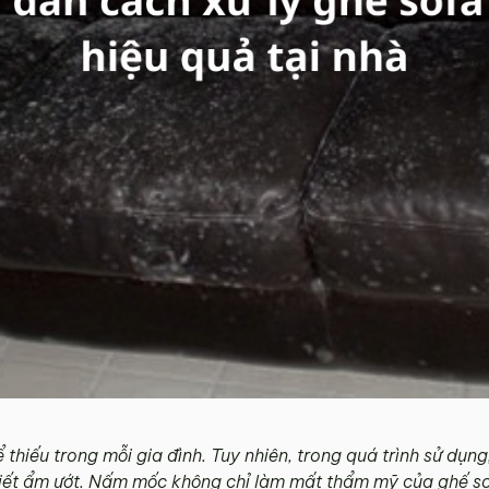
 thiếu trong mỗi gia đình. Tuy nhiên, trong quá trình sử dụn
ời tiết ẩm ướt. Nấm mốc không chỉ làm mất thẩm mỹ của ghế 