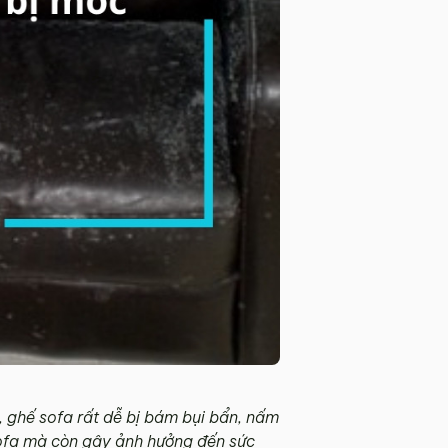
g, ghế sofa rất dễ bị bám bụi bẩn, nấm
sofa mà còn gây ảnh hưởng đến sức