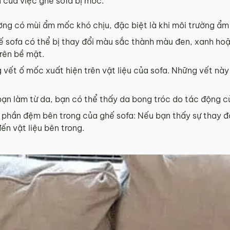
 của việc ghế sofa bị mốc:
ờng có mùi ẩm mốc khó chịu, đặc biệt là khi môi trường ẩm
 sofa có thể bị thay đổi màu sắc thành màu đen, xanh ho
rên bề mặt.
 vết ố mốc xuất hiện trên vật liệu của sofa. Những vết nà
bạn làm từ da, bạn có thể thấy da bong tróc do tác động 
phần đệm bên trong của ghế sofa: Nếu bạn thấy sự thay đổ
ến vật liệu bên trong.