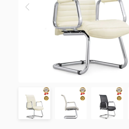
3. Chính sách Giao hàng và Lắp đặt
3.1. Thời gian giao hàng
Khu vực áp dụng
Đơn hàng được xác nhận
Chưa có đánh giá nào. hãy là người đầu tiên để lại đánh 
Hà Nội
Trong ngày hoặc trong 2
Đà Nẵng
Trong ngày hoặc trong 2
TP. Hồ Chí Minh
Trong ngày hoặc trong 2
Showroom tại TP. Hồ Chí minh
– Địa chỉ:
Số 345 – 347 Trần Phú, phường An Đông, TP
Tỉnh/Thành phố
Từ 3 – 5 ngày
– Hotline:
0942 90 2468
khác*
– Email:
info@mychair.vn
–
Showroom mở cửa từ 8h00 – 18h30 (các ngày từ Thứ 
*Lưu ý:
Xem bản đồ