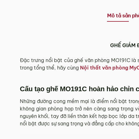
Tùy tình hình thực tế mỗi địa phương sẽ có thời gian g
Thời gian giao hàng ở khu vực “Quận Ngoại Thành và 
Mô tả sản p
3.2. Chính sách giao hàng tại Hà Nội, Đà Nẵng
Miễn phí giao hàng đối với đơn hàng giá trị ≥ ­2 triệu
GHẾ GIÁM 
Những đơn hàng giá trị < 2 triệu hoặc các đơn hàng ở 
Đặc trưng nổi bật của ghế văn phòng MO191C là sự
3.3. Chính sách giao hàng và lắp đặt tại các 
trong tổng thể, hãy cùng
Nội thất văn phòng My
Các Tỉnh/ Thành khác ngoài khu vực Hà Nội, Đà Nẵng 
Cấu tạo ghế MO191C hoàn hảo chỉn ch
Phí giao hàng sẽ được MyChair thông báo và xác nhận
Những đường cong mềm mại là điểm nổi bật tron
Trong quá trình vận chuyển quý khách có bất kỳ thắc mắc
không gian phòng họp trở nên càng sang trọng v
4. Chính sách Đổi trả, Hoàn tiền
nguyên khối, tay đỡ liền thân kết hợp bọc lớp da t
nổi bật được sự sang trọng và đẳng cấp cho không
Thời hạn:
Quý khách có thể đổi/trả sản phẩm trong vòn