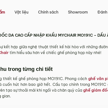
iao khác nhau.
Tỉnh Thành khác” không bao gồm: Chủ nhật và các ngày Lễ,
hẩm
Vật liệu
Chính sách
Showroom
Đánh 
 và TP. Hồ Chí Minh
 trên tất cả các quận nội thành Hà Nội, Đà Nẵng và TP. Hồ C
ĐỐC DA CAO CẤP NHẬP KHẨU MYCHAIR MO191C – DẤU Ấ
ngoại thành sẽ tính phí, tùy khu vực nhân viên kinh doanh 
 kết hợp giữa nghệ thuật thiết kế hài hòa với những đườn
tỉnh/thành phố khác
Chair
tìm hiểu sâu hơn về chiếc ghế phòng họp này nhé!
và TP. Hồ Chí Minh phí vận chuyển sẽ được tính trên từng
u trong từng chi tiết
 với khách hàng trước khi tiến hành thanh toán đơn hàng 
g thiết kế ghế phòng họp MO191C. Phong cách
ghế văn p
, phát sinh hoặc góp ý nào vui lòng liên hệ Hotline
0942 
à cuốn hút hơn bao giờ hết. Cấu tạo chính trong MO191C
rên tạo sự thoải mái khi ngồi và chân quỳ của
ghế giám đố
 gian.
g 3 ngày kể từ ngày nhận hàng.