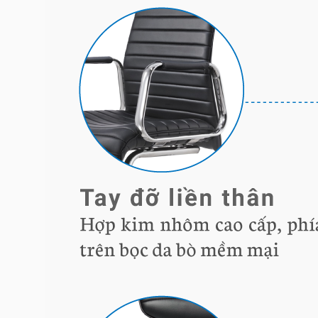
Hotline:
0942 902 468
(Call, Zalo)
Email:
info@mychair.vn