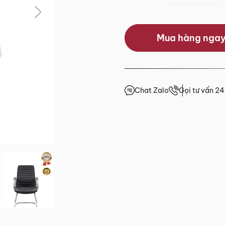
0.0/5
Mua hàng nga
(0 lượt đánh giá)
 trước 15h
giá
Chat Zalo
Gọi tư vấn 2
4h
4h
4h
.HCM
2 đến Chủ Nhật)