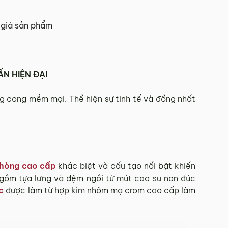
 Tết.
giá sản phẩm
hí Minh.
N HIỆN ĐẠI
sẽ báo phí giao hàng cụ thể.
g cong mềm mại. Thể hiện sự tinh tế và đồng nhất
 đơn hàng theo từng khu vực.
và giao hàng.
hòng cao cấp
khác biệt và cấu tạo nổi bật khiến
902 468
để nhận được sự hỗ trợ nhanh nhất.
 gồm tựa lưng và đệm ngồi từ mút cao su non đúc
c
được làm từ hợp kim nhôm mạ crom cao cấp làm