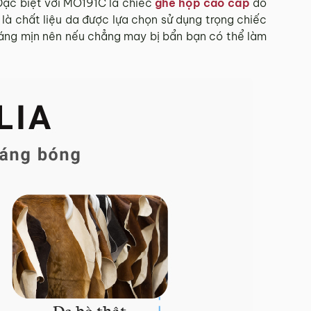
Đặc biệt với MO191C là chiếc
ghế họp cao cấp
do
 là chất liệu da được lựa chọn sử dụng trọng chiếc
 láng mịn nên nếu chẳng may bị bẩn bạn có thể làm