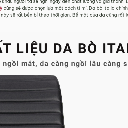
khẩu người ta sẽ nghĩ ngay đến chất lượng và giá thành. 
ỳ
cũng sẽ được chọn lựa một cách tỉ mỉ. Da bò Italia chính
 này sẽ rất bền bỉ theo thời gian. Bề mặt của da cũng rất