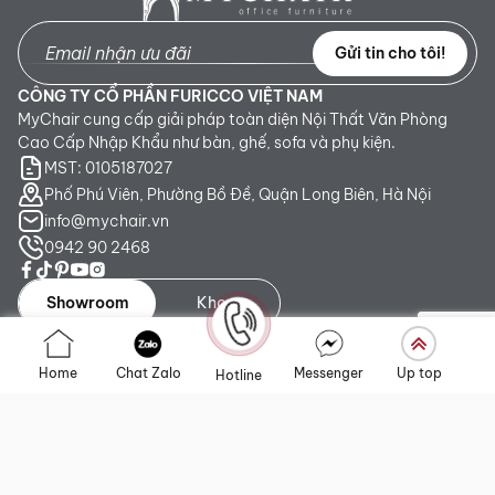
Gửi tin cho tôi!
CÔNG TY CỔ PHẦN FURICCO VIỆT NAM
MyChair cung cấp giải pháp toàn diện Nội Thất Văn Phòng
Cao Cấp Nhập Khẩu như bàn, ghế, sofa và phụ kiện.
MST: 0105187027
Phố Phú Viên, Phường Bồ Đề, Quận Long Biên, Hà Nội
info@mychair.vn
0942 90 2468
Showroom
Kho
Showroom TP. HCM:
Số 345 - 347 Trần Phú, phường An
Home
Chat Zalo
Messenger
Up top
Hotline
Đông, TP.HCM
Showroom Hà Nội:
Tầng 1, Toà CT4 Vimeco Tú Mỡ, Phường
Yên Hòa, Hà Nội
Showroom Đà Nẵng:
223 Lê Đình Lý, phường Hòa Cường,
Thành phố Đà Nẵng
Liên kết nhanh
Chính sách