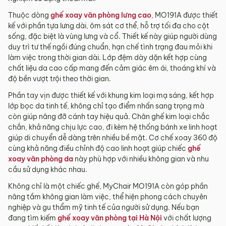
tỉnh/thành phố khác
Thuộc dòng
ghế xoay văn phòng lưng cao
, MO191A được thiết
kế với phần tựa lưng dài, ôm sát cơ thể, hỗ trợ tối đa cho cột
Các Tỉnh/ Thành khác ngoài khu vực Hà Nội, Đà Nẵng và
sống, đặc biệt là vùng lưng và cổ. Thiết kế này giúp người dùng
TP. Hồ Chí Minh phí vận chuyển sẽ được tính trên từng đơn
duy trì tư thế ngồi đúng chuẩn, hạn chế tình trạng đau mỏi khi
hàng theo từng khu vực.
làm việc trong thời gian dài. Lớp đệm dày dặn kết hợp cùng
Phí giao hàng sẽ được MyChair thông báo và xác nhận với
chất liệu da cao cấp mang đến cảm giác êm ái, thoáng khí và
khách hàng trước khi tiến hành thanh toán đơn hàng và
độ bền vượt trội theo thời gian.
giao hàng.
Phần tay vịn được thiết kế với khung kim loại mạ sáng, kết hợp
Trong quá trình vận chuyển quý khách có bất kỳ thắc mắc,
lớp bọc da tinh tế, không chỉ tạo điểm nhấn sang trọng mà
phát sinh hoặc góp ý nào vui lòng liên hệ Hotline
0942 902
còn giúp nâng đỡ cánh tay hiệu quả. Chân ghế kim loại chắc
468
để nhận được sự hỗ trợ nhanh nhất.
chắn, khả năng chịu lực cao, đi kèm hệ thống bánh xe linh hoạt
4. Chính sách Đổi trả, Hoàn tiền
giúp di chuyển dễ dàng trên nhiều bề mặt. Cơ chế xoay 360 độ
cùng khả năng điều chỉnh độ cao linh hoạt giúp chiếc
ghế
Thời hạn:
Quý khách có thể đổi/trả sản phẩm trong vòng 3
xoay văn phòng da
này phù hợp với nhiều không gian và nhu
ngày kể từ ngày nhận hàng.
cầu sử dụng khác nhau.
4.1. Các trường hợp được đổi trả sản phẩm
Không chỉ là một chiếc ghế, MyChair MO191A còn góp phần
nâng tầm không gian làm việc, thể hiện phong cách chuyên
Sản phẩm bị lỗi do nhà sản xuất.
nghiệp và gu thẩm mỹ tinh tế của người sử dụng. Nếu bạn
Giao sai sản phẩm, sai mẫu mã so với đơn hàng.
đang tìm kiếm
ghế xoay văn phòng tại Hà Nội
với chất lượng