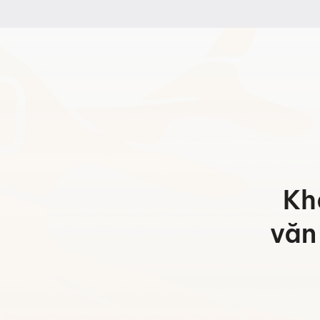
3.162.000 ₫
3.529.
đến
đến
5.221.000 ₫
5.588.
Kh
văn