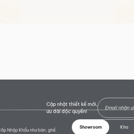
Cập nhật thiết kế mới,
ưu đãi độc quyền!
Showroom
Kho
Cấp Nhập Khẩu như bàn, ghế,