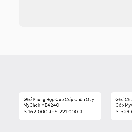
Hotline:
0942 902 468
(Call, Zalo)
Email:
info@mychair.vn
Ghế Phòng Họp Cao Cấp Chân Quỳ
Ghế Châ
MyChair ME424C
Cấp My
3.162.000
₫
–
5.221.000
₫
3.529
Khoảng
Khoản
giá:
giá:
từ
từ