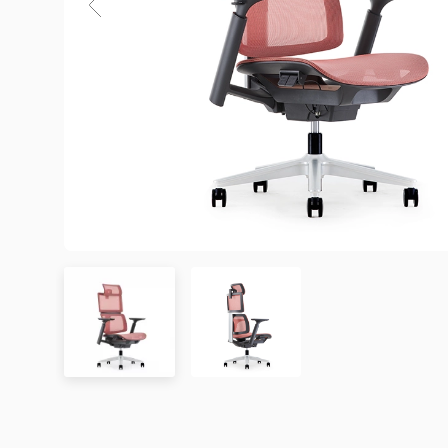
3. Chính sách Giao hàng và Lắp đặt
3.1. Thời gian giao hàng
Khu vực áp dụng
Đơn hàng được xác nhận
Chưa có đánh giá nào. hãy là người đầu tiên để lại đánh 
Hà Nội
Trong ngày hoặc trong 2
Đà Nẵng
Trong ngày hoặc trong 2
TP. Hồ Chí Minh
Trong ngày hoặc trong 2
Showroom tại TP. Hồ Chí minh
– Địa chỉ:
Số 345 – 347 Trần Phú, phường An Đông, TP
Tỉnh/Thành phố
Từ 3 – 5 ngày
– Hotline:
0942 90 2468
khác*
– Email:
info@mychair.vn
–
Showroom mở cửa từ 8h00 – 18h30 (các ngày từ Thứ 
*Lưu ý:
Xem bản đồ