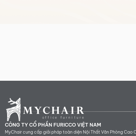
CÔNG TY CỔ PHẦN FURICCO VIỆT NAM
MyChair cung cấp giải pháp toàn diện Nội Thất Văn Phòng Cao 