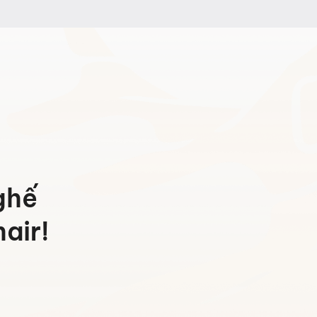
13.876.000 ₫
đến
17.578.000 ₫
ghế
air!