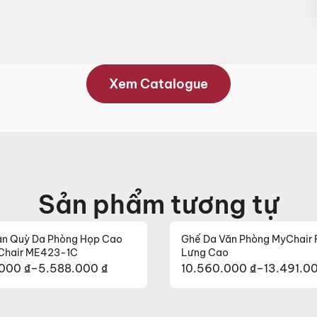
Xem Catalogue
Sản phẩm tương tự
n Quỳ Da Phòng Họp Cao
Ghế Da Văn Phòng MyChair
Chair ME423-1C
Lưng Cao
.000
₫
–
5.588.000
₫
10.560.000
₫
–
13.491.0
g
Khoảng
giá:
từ