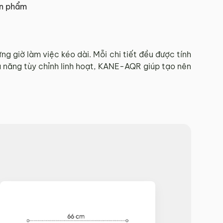
ản phẩm
 Tết.
giờ làm việc kéo dài. Mỗi chi tiết đều được tính
hả năng tùy chỉnh linh hoạt, KANE-AQR giúp tạo nên
hí Minh.
sẽ báo phí giao hàng cụ thể.
 đơn hàng theo từng khu vực.
và giao hàng.
902 468
để nhận được sự hỗ trợ nhanh nhất.