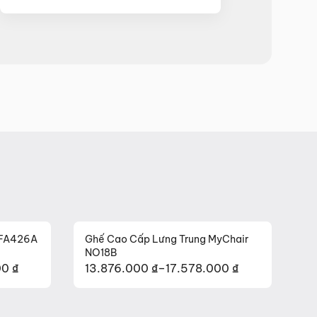
 FA426A
Ghế Cao Cấp Lưng Trung MyChair
NO18B
00
₫
13.876.000
₫
–
17.578.000
₫
Khoảng
giá:
từ