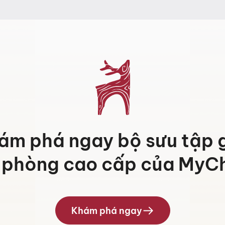
000 ₫
10.560.000 ₫
đến
000 ₫
13.491.000 ₫
ám phá ngay bộ sưu tập 
 phòng cao cấp của MyCh
Khám phá ngay