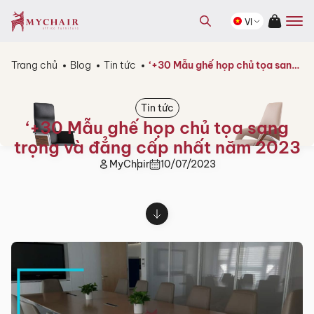
kiếm
Tìm
sản
VI
kiếm
phẩm
sản
phẩm
Trang chủ
Blog
Tin tức
‘+30 Mẫu ghế họp chủ tọa sang trọng và đẳng cấp nhất năm 2023
Tin tức
‘+30 Mẫu ghế họp chủ tọa sang
trọng và đẳng cấp nhất năm 2023
MyChair
10/07/2023