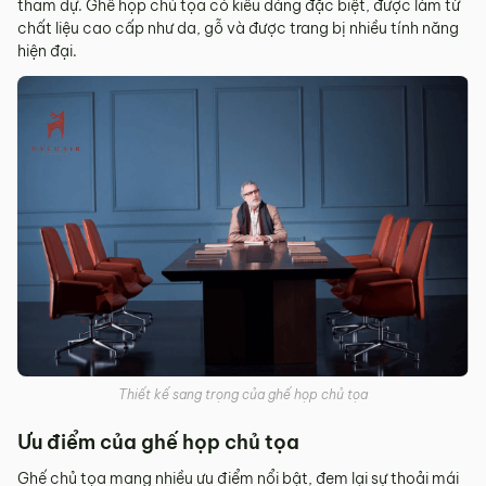
tham dự. Ghế họp chủ tọa có kiểu dáng đặc biệt, được làm từ
chất liệu cao cấp như da, gỗ và được trang bị nhiều tính năng
hiện đại.
Thiết kế sang trọng của ghế họp chủ tọa
Ưu điểm của ghế họp chủ tọa
Ghế chủ tọa mang nhiều ưu điểm nổi bật, đem lại sự thoải mái