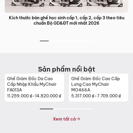
Kích thước bàn ghế học sinh cấp 1, cấp 2, cấp 3 theo tiêu
chuẩn Bộ GD&ĐT mới nhất 2026
Sản phẩm nổi bật
Ghế Giám Đốc Da Cao
Ghế Giám Đốc Cao Cấp
Cấp Nhập Khẩu MyChair
Lưng Cao MyChair
FA013A
MO466A
11.259.000
₫
–
14.820.000
₫
5.317.000
₫
–
7.709.000
₫
Khoảng
Khoảng
giá:
giá:
từ
từ
11.259.000 ₫
5.317.000 ₫
Xem tất cả
đến
đến
14.820.000 ₫
7.709.000 ₫