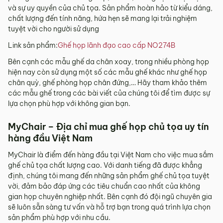
và sự uy quyền của chủ tọa. Sản phẩm hoàn hảo từ kiểu dáng,
chất lượng đến tính năng, hứa hẹn sẽ mang lại trải nghiệm
tuyệt vời cho người sử dụng
Link sản phẩm:
Ghế họp lãnh đạo cao cấp NO274B
Bên cạnh các mẫu ghế da chân xoay, trong nhiều phòng họp
hiện nay còn sử dụng một số các mẫu ghế khác như ghế họp
chân quỳ, ghế phòng họp chân đứng,… Hãy tham khảo thêm
các mẫu ghế trong các bài viết của chúng tôi để tìm được sự
lựa chọn phù hợp với không gian bạn.
MyChair – Địa chỉ mua ghế họp chủ tọa uy tín
hàng đầu Việt Nam
MyChair là điểm đến hàng đầu tại Việt Nam cho việc mua sắm
ghế chủ tọa chất lượng cao. Với danh tiếng đã được khẳng
định, chúng tôi mang đến những sản phẩm ghế chủ tọa tuyệt
vời, đảm bảo đáp ứng các tiêu chuẩn cao nhất của không
gian họp chuyên nghiệp nhất. Bên cạnh đó đội ngũ chuyên gia
sẽ luôn sẵn sàng tư vấn và hỗ trợ bạn trong quá trình lựa chọn
sản phẩm phù hợp với nhu cầu.