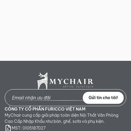
Gửi tin cho tôi!
CÔNG TY CỔ PHẦN FURICCO VIỆT NAM
MyChair cung cấp giải pháp toàn diện Nội Thất Văn Phòng
Cao Cấp Nhập Khẩu như bàn, ghế, sofa và phụ kiện.
MST: 0105187027