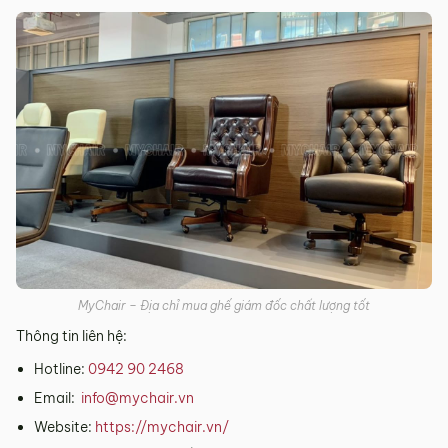
MyChair – Địa chỉ mua ghế giám đốc chất lượng tốt
Thông tin liên hệ:
Hotline:
0942 90 2468
Email:
info@mychair.vn
Website:
https://mychair.vn/