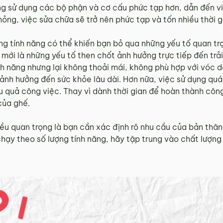
ng sử dụng các bộ phận và cơ cấu phức tạp hơn, dẫn đến vi
ỏng, việc sửa chữa sẽ trở nên phức tạp và tốn nhiều thời gi
ng tính năng có thể khiến bạn bỏ qua những yếu tố quan tr
 mới là những yếu tố then chốt ảnh hưởng trực tiếp đến trả
h năng nhưng lại không thoải mái, không phù hợp với vóc d
nh hưởng đến sức khỏe lâu dài. Hơn nữa, việc sử dụng quá
 quả công việc. Thay vì dành thời gian để hoàn thành công 
của ghế.
iều quan trọng là bạn cần xác định rõ nhu cầu của bản thâ
 chạy theo số lượng tính năng, hãy tập trung vào chất lượn