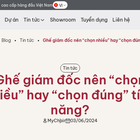
g cao cấp hàng đầu Việt Nam
VI
Dự án
Tin tức
Showroom
Tuyển dụng
Liên hệ
Blog
Tin tức
Ghế giám đốc nên “chọn nhiều” hay “chọn đún
Tin tức
Ghế giám đốc nên “chọ
iều” hay “chọn đúng” t
năng?
MyChair
03/06/2024