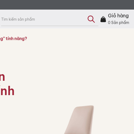
Tìm
kiếm
Giỏ hàng
sản
phẩm
0
Sản phẩm
g” tính năng?
n
ính