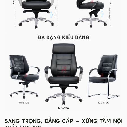
SANG TRỌNG, ĐẲNG CẤP – XỨNG TẦM NỘI