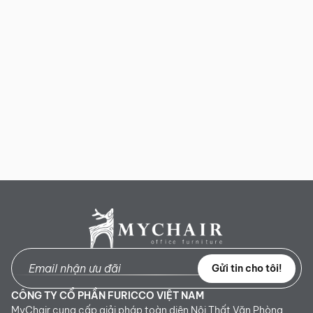
Gửi tin cho tôi!
CÔNG TY CỔ PHẦN FURICCO VIỆT NAM
MyChair cung cấp giải pháp toàn diện Nội Thất Văn Phòng