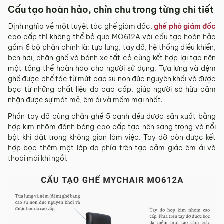
Sản phẩm mới đã quá thời gian 3 ngày kể từ ngày nhận
Cấu tạo hoàn hảo, chỉn chu trong từng chi tiết
hàng.
Định nghĩa về một tuyệt tác ghế giám đốc,
ghế phó giám đốc
Mọi thông tin cần hỗ trợ và giải đáp vui lòng liên hệ MyChair
cao cấp thì không thể bỏ qua MO612A với cấu tạo hoàn hảo
qua:
gồm 6 bộ phận chính là: tựa lưng, tay đỡ, hệ thống điều khiển,
Hotline:
0942 902 468
(Call, Zalo)
ben hơi, chân ghế và bánh xe tất cả cùng kết hợp lại tạo nên
một tổng thể hoàn hảo cho người sử dụng. Tựa lưng và đệm
Email:
info@mychair.vn
ghế được chế tác từ mút cao su non đúc nguyên khối và được
bọc từ những chất liệu da cao cấp, giúp người sở hữu cảm
nhận được sự mát mẻ, êm ái và mềm mại nhất.
Phần tay đỡ cùng chân ghế 5 cạnh đều được sản xuất bằng
hợp kim nhôm đánh bóng cao cấp tạo nên sang trọng và nổi
bật khi đặt trong không gian làm việc. Tay đỡ còn được kết
hợp bọc thêm một lớp da phía trên tạo cảm giác êm ái và
thoải mái khi ngồi.