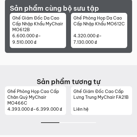
Sản phẩm cùng bộ sưu tập
Ghế Giám Đốc Da Cao
Ghế Phòng Họp Da Cao
Cấp Nhập Khẩu MyChair
Cấp Nhập Khẩu MO612C
MO612B
6.600.000
₫
–
4.320.000
₫
–
Khoảng
Khoảng
9.510.000
₫
7.130.000
₫
giá:
giá:
từ
từ
6.600.000 ₫
4.320.000 ₫
đến
đến
9.510.000 ₫
7.130.000 ₫
Sản phẩm tương tự
Ghế Phòng Họp Cao Cấp
Ghế Giám Đốc Cao Cấp
Chân Quỳ MyChair
Lưng Trung MyChair FA21B
MO466C
4.393.000
₫
–
6.399.000
₫
Liên hệ
Khoảng
giá:
từ
4.393.000 ₫