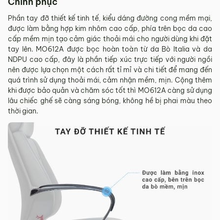
Chinh phục
Phần tay đỡ thiết kế tinh tế, kiểu dáng đường cong mềm mại,
được làm bằng hợp kim nhôm cao cấp, phía trên bọc da cao
cấp mềm mịn tạo cảm giác thoải mái cho người dùng khi đặt
tay lên. MO612A được bọc hoàn toàn từ da Bò Italia và da
NDPU cao cấp, đây là phần tiếp xúc trực tiếp với người ngồi
nên được lựa chọn một cách rất tỉ mỉ và chi tiết để mang đến
quá trình sử dụng thoải mái, cảm nhận mềm, mịn. Cộng thêm
khi được bảo quản và chăm sóc tốt thì MO612A càng sử dụng
lâu chiếc ghế sẽ càng sáng bóng, không hề bị phai màu theo
thời gian.