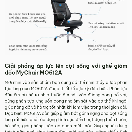
Giải phóng áp lực lên cột sống với ghế giám
đốc MyChair MO612A
Mới nhìn vào sản phẩm bạn cũng có thể nhìn thấy được phần
tựa lưng của MO612A được thiết kế cực kỳ đặc biệt. Phần tựa
đầu êm ái nhô ra phía trước ôm sát vào đường cong cổ vai,
cùng phần tựa lưng uốn cong nhẹ ôm sát vào cơ thể khi ngồi
giúp nâng đỡ và hỗ trợ tốt nhất khi làm việc trong thời gian dài.
Đặc biệt, MO612A còn giúp giảm bớt gánh nặng cho cột sống
lưng rất hiệu quả tác động tích cực đến hoạt động tuần hoàn,
hô hấp, giải phóng các cơ quan mệt mỏi. Giúp người dùng
tránh gặp phải tình trạng đau mỏi vai gáy, giảm thiểu tình