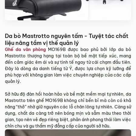
Sản phẩm mới đã quá thời gian 3 ngày kể từ ngày nhận
hàng.
Mọi thông tin cần hỗ trợ và giải đáp vui lòng liên hệ MyChair
qua:
Hotline:
0942 902 468
(Call, Zalo)
Da bò Mastrotto nguyên tấm - Tuyệt tác chất
liệu nâng tầm vị thế quản lý
Email:
info@mychair.vn
Ghế da văn phòng
MO169B được bao phủ bởi lớp da bò
Mastrotto thượng hạng tại toàn bộ bề mặt tiếp xúc, mang
đến cảm giác êm ái và sự tinh tế ngay từ cái chạm đầu tiên.
Đây là dòng da danh tiếng từ Ý, được lựa chọn kỹ lưỡng để
phù hợp với không gian làm việc chuyên nghiệp của các cấp
quản lý.
Sở hữu độ đàn hồi hoàn hảo và bề mặt mềm mại tự nhiên, da
Mastrotto trên ghế MO169B không chỉ bền bỉ mà còn có khả
năng “thở” nhờ giữ nguyên các lỗ chân lông tự nhiên. Càng sử
dụng, chất da càng trở nên bóng mịn và sẫm màu theo thời
gian, tạo nên vẻ đẹp riêng biệt, phản ánh phong thái làm việc
chỉn chu và gu thẩm mỹ đẳng cấp của người sở hữu.