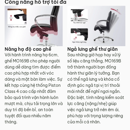
Công năng hỗ trợ tối đa
Nâng hạ độ cao ghế
Ngả lưng ghế thư giãn
Với hành trình nâng hạ 6cm,
Sau những giờ họp hay xử lý
ghế MO169B cho phép người
số liệu căng thẳng, MO169B
dùng dễ dàng tìm được điểm
trở thành người bạn đồng
cao phù hợp nhất với vóc
hành thư giãn lý tưởng. Bạn
dáng và mặt bàn làm việc. Sự
có thể ngả lưng và khóa cố
kết hợp cùng hệ thống Piston
định góc ngả tại vị trí thoải
Class 4 cao cấp nhất đảm
mái nhất để nghỉ ngơi ngắn.
bảo quá trình vận hành luôn
Đặc biệt, tính năng kiểm soát
mượt mà, chịu tải trọng lớn và
lực căng (nặng/nhẹ) giúp
duy trì độ bền bỉ, an toàn
việc ngả lưng trở nên êm ái,
tuyệt đối qua nhiều năm
phù hợp với trọng lượng riêng
tháng.
của mỗi cá nhân.