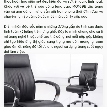
thoa hoàn hảo giữa nét đẹp hiện đại và sự tiện dụng linh hoạt.
Sản phẩm hư hỏng trong quá trình vận chuyển (rách, xước,
Khác với vẻ bề thế của dòng lưng cao, MO169B tập trung
vỡ…).
vào sự gọn gàng nhưng vẫn giữ trọn phong thái đĩnh đạc và
Sản phẩm còn nguyên tình trạng ban đầu, chưa qua sử
chuyên nghiệp cần có của một nhà quản lý cấp cao.
dụng, còn nguyên chứng từ mua hàng do MyChair cung
cấp có chữ ký của bên bán và bên mua.
Điểm nhấn đặc sắc nằm ở những đường gấp da tinh xảo được
tính toán kỹ lưỡng trên lưng ghế. Đây là minh chứng cho sự tỉ
* Trường hợp khách hàng đổi trả sản phẩm mà chúng tôi
mỉ trong nghệ thuật chế tác thủ công, nơi mỗi nếp gấp không
không còn sản phẩm thay thế, khách hàng không chọn được
chỉ tạo hiệu ứng thị giác sang trọng mà còn mang lại cảm
mẫu sản phẩm khác ưng ý thì Quý khách sẽ được hoàn tiền
giác êm ái, nâng đỡ tối ưu cho người sử dụng trong suốt ngày
đúng với số tiền đã mua sản phẩm hoặc Quý khách tiến hành
dài làm việc.
đặt hàng sản xuất theo yêu cầu.
4.2. Các trường hợp không được đổi trả sản
phẩm
Sản phẩm đã qua sử dụng, sản phẩm có dấu hiệu chỉnh sửa
hoặc tự ý sửa chữa mà không có sự đồng ý của nhà sản
xuất.
Sản phẩm sau khi đã được giao hàng, nhận hàng, Quý
khách kiểm tra hàng không có bất kỳ lỗi sản phẩm nào và
đã ký vào biên bản nghiệm thu.