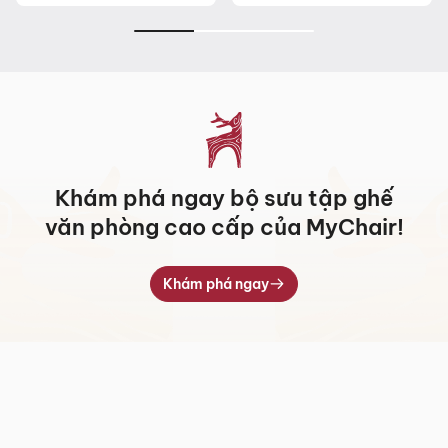
giá:
giá:
từ
từ
3.383.000 ₫
4.858.000 ₫
đến
đến
5.438.000 ₫
7.091.000 ₫
Khám phá ngay bộ sưu tập ghế
văn phòng cao cấp của MyChair!
Khám phá ngay