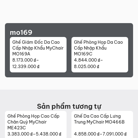
mo169
Ghế Giám Đốc Da Cao
Ghế Phòng Họp Da Cao
Cấp Nhập Khẩu MyChair
Cấp Nhập Khẩu
MO169A
MO169C
8.173.000
₫
–
4.844.000
₫
–
Khoảng
Khoảng
12.339.000
₫
8.025.000
₫
giá:
giá:
từ
từ
8.173.000 ₫
4.844.000 ₫
đến
đến
12.339.000 ₫
8.025.000 ₫
Sản phẩm tương tự
Ghế Phòng Họp Cao Cấp
Ghế Da Cao Cấp Lưng
Chân Quỳ MyChair
Trung MyChair MO466B
ME423C
3.383.000
₫
–
5.438.000
₫
4.858.000
₫
–
7.091.000
₫
Khoảng
Khoảng