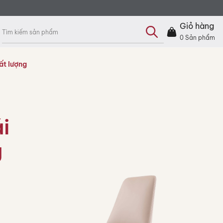
Tìm
kiếm
Giỏ hàng
sản
phẩm
0
Sản phẩm
ất lượng
i
g