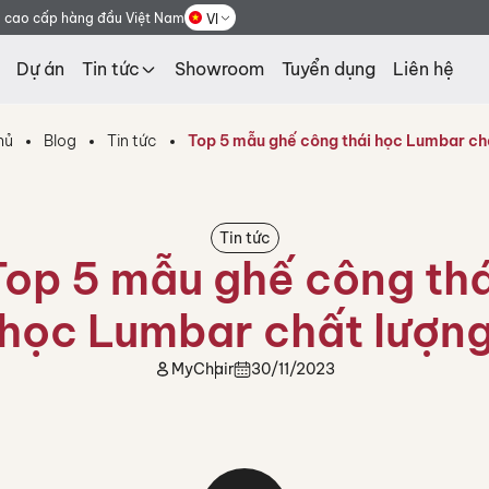
g cao cấp hàng đầu Việt Nam
VI
Dự án
Tin tức
Showroom
Tuyển dụng
Liên hệ
hủ
Blog
Tin tức
Top 5 mẫu ghế công thái học Lumbar ch
Tin tức
Top 5 mẫu ghế công thá
học Lumbar chất lượn
MyChair
30/11/2023