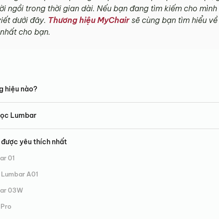
i ngồi trong thời gian dài. Nếu bạn đang tìm kiếm cho mì
iết dưới đây.
Thương hiệu MyChair
sẽ cùng bạn tìm hiểu về
nhất cho bạn.
g hiệu nào?
 học Lumbar
được yêu thích nhất
ar 01
 Lumbar A01
bar 03W
 Pro