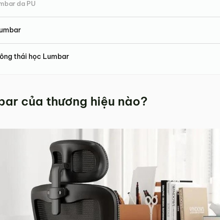
umbar da PU
Lumbar
công thái học Lumbar
bar của thương hiệu nào?