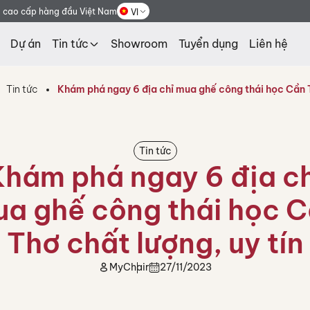
g cao cấp hàng đầu Việt Nam
VI
Dự án
Tin tức
Showroom
Tuyển dụng
Liên hệ
Tin tức
Khám phá ngay 6 địa chỉ mua ghế công thái học Cần T
Tin tức
Khám phá ngay 6 địa ch
a ghế công thái học 
Thơ chất lượng, uy tín
MyChair
27/11/2023