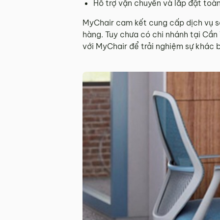
Hỗ trợ vận chuyển và lắp đặt toà
MyChair cam kết cung cấp dịch vụ s
hàng. Tuy chưa có chi nhánh tại Cầ
với MyChair để trải nghiệm sự khác 