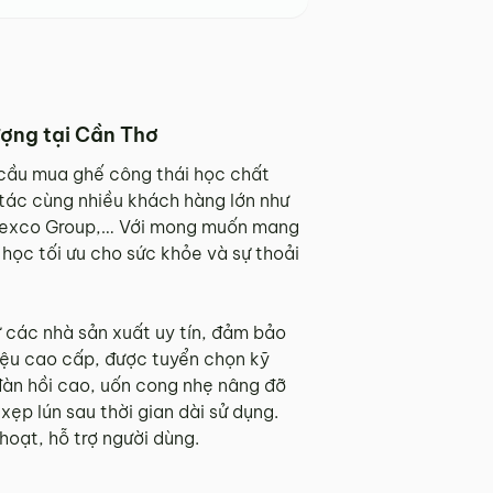
ượng tại Cần Thơ
 cầu mua ghế công thái học chất
 tác cùng nhiều khách hàng lớn như
 Bitexco Group,… Với mong muốn mang
học tối ưu cho sức khỏe và sự thoải
 các nhà sản xuất uy tín, đảm bảo
liệu cao cấp, được tuyển chọn kỹ
đàn hồi cao, uốn cong nhẹ nâng đỡ
ẹp lún sau thời gian dài sử dụng.
 hoạt, hỗ trợ người dùng.