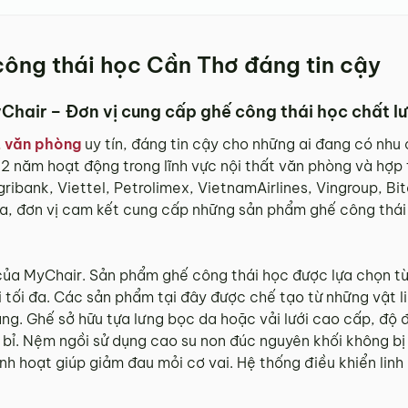
công thái học Cần Thơ đáng tin cậy
Chair – Đơn vị cung cấp ghế công thái học chất l
t văn phòng
uy tín, đáng tin cậy cho những ai đang có nhu
 12 năm hoạt động trong lĩnh vực nội thất văn phòng và hợp
gribank, Viettel, Petrolimex, VietnamAirlines, Vingroup,
đa, đơn vị cam kết cung cấp những sản phẩm ghế công thái 
 của MyChair. Sản phẩm ghế công thái học được lựa chọn từ
i tối đa. Các sản phẩm tại đây được chế tạo từ những vật 
ng. Ghế sở hữu tựa lưng bọc da hoặc vải lưới cao cấp, độ 
bỉ. Nệm ngồi sử dụng cao su non đúc nguyên khối không bị x
linh hoạt giúp giảm đau mỏi cơ vai. Hệ thống điều khiển linh