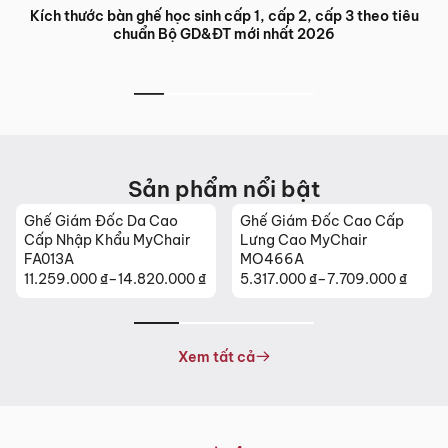
 học sinh cấp 1, cấp 2, cấp 3 theo tiêu
Bàn ghế đào tạo trung
 Bộ GD&ĐT mới nhất 2026
ưu 
Sản phẩm nổi bật
m Đốc Da Cao
Ghế Giám Đốc Cao Cấp
Ghế Da Ca
 Khẩu MyChair
Lưng Cao MyChair
Khẩu MyCha
MO466A
00
₫
–
14.820.000
₫
5.317.000
₫
–
7.709.000
₫
26.630.00
Khoảng
giá:
từ
0 ₫
5.317.000 ₫
Xem tất cả
đến
00 ₫
7.709.000 ₫