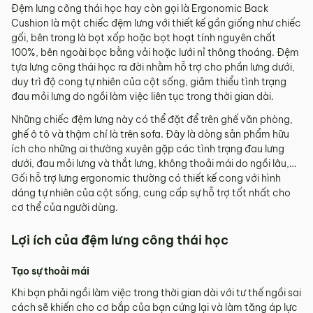
Đệm lưng công thái học hay còn gọi là Ergonomic Back
Cushion là một chiếc đệm lưng với thiết kế gần giống như chiếc
gối, bên trong là bọt xốp hoặc bọt hoạt tính nguyên chất
100%, bên ngoài bọc bằng vải hoặc lưới nỉ thông thoáng. Đệm
tựa lưng công thái học ra đời nhằm hỗ trợ cho phần lưng dưới,
duy trì độ cong tự nhiên của cột sống, giảm thiểu tình trạng
đau mỏi lưng do ngồi làm việc liên tục trong thời gian dài.
Những chiếc đệm lưng này có thể đặt để trên ghế văn phòng,
ghế ô tô và thậm chí là trên sofa. Đây là dòng sản phẩm hữu
ích cho những ai thường xuyên gặp các tình trạng đau lưng
dưới, đau mỏi lưng và thắt lưng, không thoải mái do ngồi lâu,…
Gối hỗ trợ lưng ergonomic thường có thiết kế cong với hình
dáng tự nhiên của cột sống, cung cấp sự hỗ trợ tốt nhất cho
cơ thể của người dùng.
Lợi ích của đệm lưng công thái học
Tạo sự thoải mái
Khi bạn phải ngồi làm việc trong thời gian dài với tư thế ngồi sai
cách sẽ khiến cho cơ bắp của bạn cứng lại và làm tăng áp lực