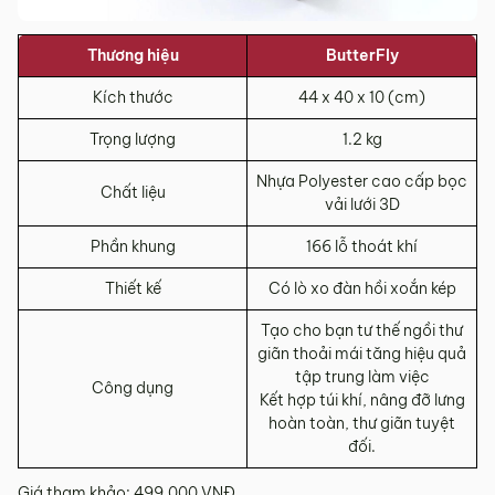
Thương hiệu
ButterFly
Kích thước
44 x 40 x 10 (cm)
Trọng lượng
1.2 kg
Nhựa Polyester cao cấp bọc
Chất liệu
vải lưới 3D
Phần khung
166 lỗ thoát khí
Thiết kế
Có lò xo đàn hồi xoắn kép
Tạo cho bạn tư thế ngồi thư
giãn thoải mái tăng hiệu quả
tập trung làm việc
Công dụng
️Kết hợp túi khí, nâng đỡ lưng
hoàn toàn, thư giãn tuyệt
đối.
Giá tham khảo: 499.000 VNĐ