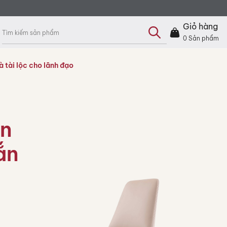
Tìm
kiếm
Giỏ hàng
sản
phẩm
0
Sản phẩm
 tài lộc cho lãnh đạo
àn
ắn
o