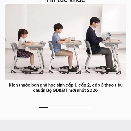
êu
Bàn ghế đào tạo trung tâm ngoại ngữ: Giải pháp nội thất tố
ưu cho lớp học hiện đại