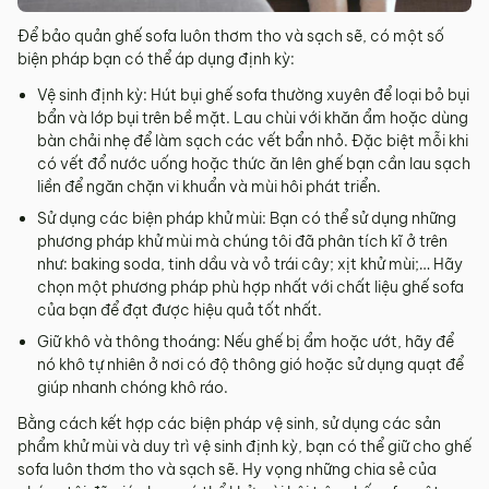
Để bảo quản ghế sofa luôn thơm tho và sạch sẽ, có một số
biện pháp bạn có thể áp dụng định kỳ:
Vệ sinh định kỳ: Hút bụi ghế sofa thường xuyên để loại bỏ bụi
bẩn và lớp bụi trên bề mặt. Lau chùi với khăn ẩm hoặc dùng
bàn chải nhẹ để làm sạch các vết bẩn nhỏ. Đặc biệt mỗi khi
có vết đổ nước uống hoặc thức ăn lên ghế bạn cần lau sạch
liền để ngăn chặn vi khuẩn và mùi hôi phát triển.
Sử dụng các biện pháp khử mùi: Bạn có thể sử dụng những
phương pháp khử mùi mà chúng tôi đã phân tích kĩ ở trên
như: baking soda, tinh dầu và vỏ trái cây; xịt khử mùi;… Hãy
chọn một phương pháp phù hợp nhất với chất liệu ghế sofa
của bạn để đạt được hiệu quả tốt nhất.
Giữ khô và thông thoáng: Nếu ghế bị ẩm hoặc ướt, hãy để
nó khô tự nhiên ở nơi có độ thông gió hoặc sử dụng quạt để
giúp nhanh chóng khô ráo.
Bằng cách kết hợp các biện pháp vệ sinh, sử dụng các sản
phẩm khử mùi và duy trì vệ sinh định kỳ, bạn có thể giữ cho ghế
sofa luôn thơm tho và sạch sẽ. Hy vọng những chia sẻ của