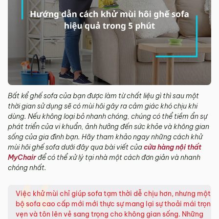
Bất kể ghế sofa của bạn được làm từ chất liệu gì thì sau một
thời gian sử dụng sẽ có mùi hôi gây ra cảm giác khó chịu khi
dùng. Nếu không loại bỏ nhanh chóng, chúng có thể tiềm ẩn sự
phát triển của vi khuẩn, ảnh hưởng đến sức khỏe và không gian
sống của gia đình bạn. Hãy tham khảo ngay những cách khử
mùi hôi ghế sofa dưới đây qua bài viết của
cửa hàng nội thất
MyChair
để có thể xử lý tại nhà một cách đơn giản và nhanh
chóng nhất.
Việc khử mùi chỉ giúp sofa tạm thời dễ chịu hơn, nhưng một
bộ sofa cao cấp mới mới thực sự mang lại sự thoải mái trọn
vẹn và tôn lên vẻ sang trọng cho không gian sống. Những