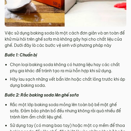
Việc sử dụng baking soda là một cách đơn giản và an toàn để
khử mùi hôi trên ghế sofa mà không gây hại cho chất liệu của
ghế. Dưới đây là các bước vệ sinh với phương pháp này
Bước 1: Chuẩn bị
Chọn loại baking soda không có hương liệu hay các chất
phụ gia khác để tránh tạo ra mùi hỗn hợp khi sử dụng.
Hãy lau sạch những vết bẩn lớn hoặc chất lỏng trước khi áp
dụng baking soda.
Bước 2: Rắc baking soda lên ghế sofa
Rắc một lớp baking soda mỏng lên toàn bộ bề mặt ghế
sofa. Đảm bảo phân bố đều nhưng không rải quá nhiều để
tránh làm ẩm chất liệu ghế.
Sử dụng tay (có mang bao tay) hoặc một cọ mềm để thoa