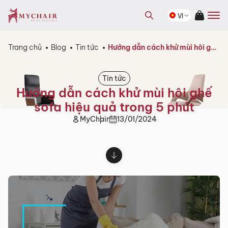
kiếm
Tìm
sản
VI
kiếm
phẩm
sản
phẩm
Trang chủ
Blog
Tin tức
Hướng dẫn cách khử mùi hôi ghế sofa hiệu quả trong 5 phút
Tin tức
Hướng dẫn cách khử mùi hôi ghế
sofa hiệu quả trong 5 phút
MyChair
13/01/2024