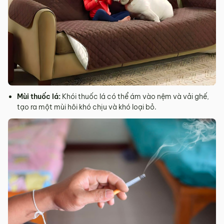
Mùi thuốc lá:
Khói thuốc lá có thể ám vào nệm và vải ghế,
tạo ra một mùi hôi khó chịu và khó loại bỏ.