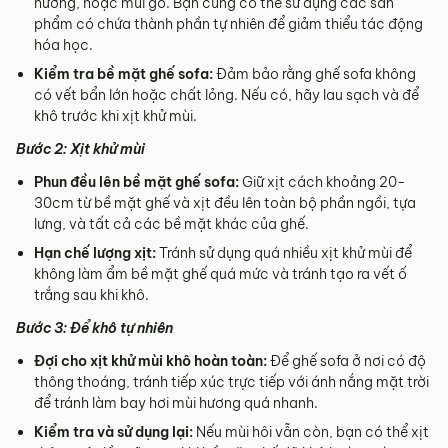
hương, hoặc mùi gỗ. Bạn cũng có thể sử dụng các sản
phẩm có chứa thành phần tự nhiên để giảm thiểu tác động
hóa học.
Kiểm tra bề mặt ghế sofa:
Đảm bảo rằng ghế sofa không
có vết bẩn lớn hoặc chất lỏng. Nếu có, hãy lau sạch và để
khô trước khi xịt khử mùi.
Bước 2: Xịt khử mùi
Phun đều lên bề mặt ghế sofa:
Giữ xịt cách khoảng 20-
30cm từ bề mặt ghế và xịt đều lên toàn bộ phần ngồi, tựa
lưng, và tất cả các bề mặt khác của ghế.
Hạn chế lượng xịt:
Tránh sử dụng quá nhiều xịt khử mùi để
không làm ẩm bề mặt ghế quá mức và tránh tạo ra vết ố
trắng sau khi khô.
Bước 3: Để khô tự nhiên
Đợi cho xịt khử mùi khô hoàn toàn:
Để ghế sofa ở nơi có độ
thông thoáng, tránh tiếp xúc trực tiếp với ánh nắng mặt trời
để tránh làm bay hơi mùi hương quá nhanh.
Kiểm tra và sử dụng lại:
Nếu mùi hôi vẫn còn, bạn có thể xịt