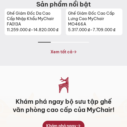
Sản phẩm nổi bật
Ghế Giám Đốc Cao Cấp
Ghế Da Cao Cấp Nhập
Lưng Cao MyChair
Khẩu MyChair NO131B
MO466A
₫
5.317.000
₫
–
7.709.000
₫
26.630.000
₫
Khoảng
giá:
từ
5.317.000 ₫
Xem tất cả
đến
7.709.000 ₫
Khám phá ngay bộ sưu tập ghế
văn phòng cao cấp của MyChair!
Khám phá ngay