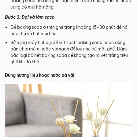
baking soda đều lên ghế, đặc biệt là vào những khe hở hoặc
vùng có mùi hôi nặng.
Bước 3: Đợi và làm sạch
Để baking soda ở trên ghế trong khoảng 15-30 phút để nó
hấp thụ và hút mùi hôi.
Sử dụng máy hút bụi để hút sạch baking soda hoặc dùng
bàn chải mềm hoặc vải sạch để lau nhẹ bề mặt ghế. Đảm
bảo loại bỏ hết baking soda để không tạo ra vết trắng trên
ghế khi đã khô.
Dùng hương liệu hoặc nước xả vải