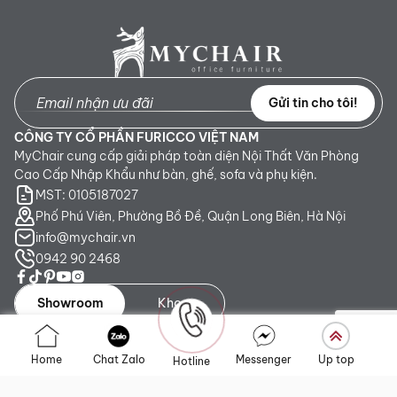
Gửi tin cho tôi!
CÔNG TY CỔ PHẦN FURICCO VIỆT NAM
MyChair cung cấp giải pháp toàn diện Nội Thất Văn Phòng
Cao Cấp Nhập Khẩu như bàn, ghế, sofa và phụ kiện.
MST: 0105187027
Phố Phú Viên, Phường Bồ Đề, Quận Long Biên, Hà Nội
info@mychair.vn
0942 90 2468
Showroom
Kho
Showroom TP. HCM:
Số 345 - 347 Trần Phú, phường An
Home
Chat Zalo
Messenger
Up top
Hotline
Đông, TP.HCM
Showroom Hà Nội:
Tầng 1, Toà CT4 Vimeco Tú Mỡ, Phường