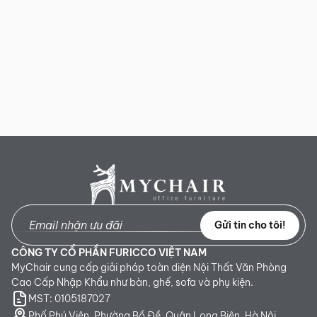
Sản phẩm mới đã quá thời gian 3 ngày kể từ ngày nhận
hàng.
Mọi thông tin cần hỗ trợ và giải đáp vui lòng liên hệ MyChair
qua:
Hotline:
0942 902 468
(Call, Zalo)
Email:
info@mychair.vn
Gửi tin cho tôi!
CÔNG TY CỔ PHẦN FURICCO VIỆT NAM
MyChair cung cấp giải pháp toàn diện Nội Thất Văn Phòng
Cao Cấp Nhập Khẩu như bàn, ghế, sofa và phụ kiện.
MST: 0105187027
Phố Phú Viên, Phường Bồ Đề, Quận Long Biên, Hà Nội