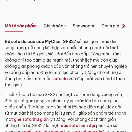
Tỉnh/Thành
Showroom tại Đà Nẵng
phố
Từ 3 – 5 ngày
khác*
– Địa chỉ:
Số 223 Lê Đình Lý, Phường Hòa Cường, Thành phố
Mô tả sản phẩm
Chính sách
Showroom
Đánh giá sản 
Đà Nẵng
*Lưu ý:
– Hotline:
0942 90 2468
Bộ sofa da cao cấp MyChair SF827
sở hữu gam màu đen
– Email:
info@mychair.vn
Tùy tình hình thực tế mỗi địa phương sẽ có thời gian giao
sang trọng, dễ dàng kết hợp với nhiều phong cách nội thất
–
Showroom mở cửa từ 8h00 – 18h30 (các ngày từ Thứ 2 đến
khác nhau.
khác nhau từ tối giản, hiện đại đến cao cấp. Tông màu trầm
Chủ Nhật)
không chỉ tạo cảm giác mạnh mẽ, thanh lịch mà còn giúp
Thời gian giao hàng ở khu vực “Quận Ngoại Thành và Tỉnh
Xem bản đồ
không gian phòng khách của văn phòng trở nên chuyên nghiệp
Thành khác” không bao gồm: Chủ nhật và các ngày Lễ, Tết.
và đẳng cấp hơn. Đây là một lựa chọn lý tưởng cho những ai
3.2. Chính sách giao hàng tại Hà Nội, Đà
đang tìm kiếm một mẫu
sofa da
vừa đẹp mắt vừa bền bỉ theo
Nẵng và TP. Hồ Chí Minh
thời gian.
Miễn phí giao hàng đối với đơn hàng giá trị ≥ ­2 triệu trên tất
Thiết kế sofa bộ của SF827 nổi bật với form dáng vuông vắn,
cả các quận nội thành Hà Nội, Đà Nẵng và TP. Hồ Chí Minh.
đường nét gọn gàng và phần tay vịn bản lớn tạo cảm giác
chắc chắn. Tựa lưng cao vừa phải kết hợp đệm ngồi dày dặn
Những đơn hàng giá trị < 2 triệu hoặc các đơn hàng ở
từ mút đàn hồi cao mang lại sự êm ái, giúp sản phẩm trở thành
ngoại thành sẽ tính phí, tùy khu vực nhân viên kinh doanh
một
ghế sofa thư giãn
lý tưởng. Với phong cách tinh giản
sẽ báo phí giao hàng cụ thể.
nhưng tinh tế, SF827 là một
mẫu sofa hiện đại
phù hợp sử
3.3. Chính sách giao hàng và lắp đặt tại các
dụng làm
ghế sofa văn phòng
hay
sofa phòng chờ
sang trọng