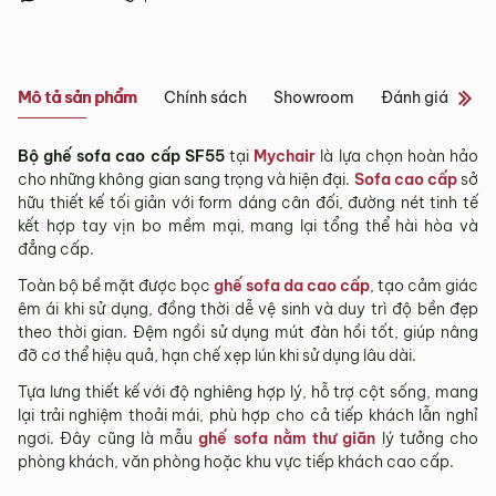
Tỉnh/Thành
Showroom tại Đà Nẵng
phố
Từ 3 – 5 ngày
khác*
– Địa chỉ:
Số 223 Lê Đình Lý, Phường Hòa Cường, Thành phố
Mô tả sản phẩm
Chính sách
Showroom
Đánh giá sản 
Đà Nẵng
*Lưu ý:
– Hotline:
0942 90 2468
Bộ ghế sofa cao cấp SF55
tại
Mychair
là lựa chọn hoàn hảo
– Email:
info@mychair.vn
Tùy tình hình thực tế mỗi địa phương sẽ có thời gian giao
cho những không gian sang trọng và hiện đại.
Sofa cao cấp
sở
–
Showroom mở cửa từ 8h00 – 18h30 (các ngày từ Thứ 2 đến
khác nhau.
hữu thiết kế tối giản với form dáng cân đối, đường nét tinh tế
Chủ Nhật)
kết hợp tay vịn bo mềm mại, mang lại tổng thể hài hòa và
Thời gian giao hàng ở khu vực “Quận Ngoại Thành và Tỉnh
Xem bản đồ
đẳng cấp.
Thành khác” không bao gồm: Chủ nhật và các ngày Lễ, Tết.
Toàn bộ bề mặt được bọc
ghế sofa da cao cấp
, tạo cảm giác
3.2. Chính sách giao hàng tại Hà Nội, Đà
êm ái khi sử dụng, đồng thời dễ vệ sinh và duy trì độ bền đẹp
Nẵng và TP. Hồ Chí Minh
theo thời gian. Đệm ngồi sử dụng mút đàn hồi tốt, giúp nâng
Miễn phí giao hàng đối với đơn hàng giá trị ≥ ­2 triệu trên tất
đỡ cơ thể hiệu quả, hạn chế xẹp lún khi sử dụng lâu dài.
cả các quận nội thành Hà Nội, Đà Nẵng và TP. Hồ Chí Minh.
Tựa lưng thiết kế với độ nghiêng hợp lý, hỗ trợ cột sống, mang
Những đơn hàng giá trị < 2 triệu hoặc các đơn hàng ở
lại trải nghiệm thoải mái, phù hợp cho cả tiếp khách lẫn nghỉ
ngoại thành sẽ tính phí, tùy khu vực nhân viên kinh doanh
ngơi. Đây cũng là mẫu
ghế sofa nằm thư giãn
lý tưởng cho
sẽ báo phí giao hàng cụ thể.
phòng khách, văn phòng hoặc khu vực tiếp khách cao cấp.
3.3. Chính sách giao hàng và lắp đặt tại các