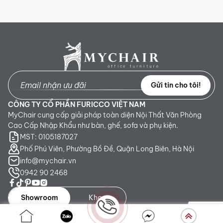
Sản phẩm mới đã quá thời gian 3 ngày kể từ ngày nhận
hàng.
Mọi thông tin cần hỗ trợ và giải đáp vui lòng liên hệ MyChair
qua:
Hotline:
0942 902 468
(Call, Zalo)
Email:
info@mychair.vn
Gửi tin cho tôi!
CÔNG TY CỔ PHẦN FURICCO VIỆT NAM
MyChair cung cấp giải pháp toàn diện Nội Thất Văn Phòng
Cao Cấp Nhập Khẩu như bàn, ghế, sofa và phụ kiện.
MST: 0105187027
Phố Phú Viên, Phường Bồ Đề, Quận Long Biên, Hà Nội
info@mychair.vn
0942 90 2468
Showroom
Kho