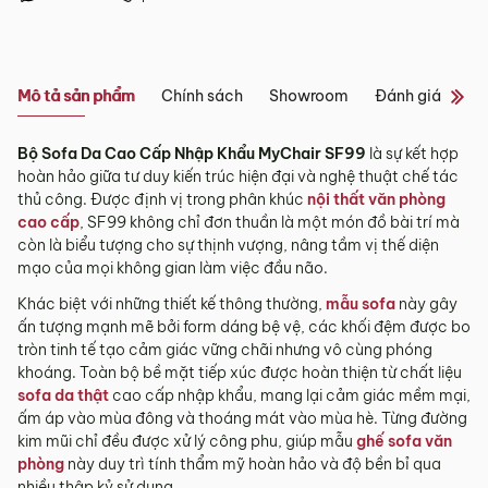
Tỉnh/Thành
Showroom tại Đà Nẵng
phố
Từ 3 – 5 ngày
khác*
– Địa chỉ:
Số 223 Lê Đình Lý, Phường Hòa Cường, Thành phố
Mô tả sản phẩm
Chính sách
Showroom
Đánh giá sản 
Đà Nẵng
*Lưu ý:
– Hotline:
0942 90 2468
Bộ Sofa Da Cao Cấp Nhập Khẩu MyChair SF99
là sự kết hợp
– Email:
info@mychair.vn
Tùy tình hình thực tế mỗi địa phương sẽ có thời gian giao
hoàn hảo giữa tư duy kiến trúc hiện đại và nghệ thuật chế tác
–
Showroom mở cửa từ 8h00 – 18h30 (các ngày từ Thứ 2 đến
khác nhau.
thủ công. Được định vị trong phân khúc
nội thất văn phòng
Chủ Nhật)
cao cấp
, SF99 không chỉ đơn thuần là một món đồ bài trí mà
Thời gian giao hàng ở khu vực “Quận Ngoại Thành và Tỉnh
Xem bản đồ
còn là biểu tượng cho sự thịnh vượng, nâng tầm vị thế diện
Thành khác” không bao gồm: Chủ nhật và các ngày Lễ, Tết.
mạo của mọi không gian làm việc đầu não.
3.2. Chính sách giao hàng tại Hà Nội, Đà
Khác biệt với những thiết kế thông thường,
mẫu sofa
này gây
Nẵng và TP. Hồ Chí Minh
ấn tượng mạnh mẽ bởi form dáng bệ vệ, các khối đệm được bo
Miễn phí giao hàng đối với đơn hàng giá trị ≥ ­2 triệu trên tất
tròn tinh tế tạo cảm giác vững chãi nhưng vô cùng phóng
cả các quận nội thành Hà Nội, Đà Nẵng và TP. Hồ Chí Minh.
khoáng. Toàn bộ bề mặt tiếp xúc được hoàn thiện từ chất liệu
sofa da thật
cao cấp nhập khẩu, mang lại cảm giác mềm mại,
Những đơn hàng giá trị < 2 triệu hoặc các đơn hàng ở
ấm áp vào mùa đông và thoáng mát vào mùa hè. Từng đường
ngoại thành sẽ tính phí, tùy khu vực nhân viên kinh doanh
kim mũi chỉ đều được xử lý công phu, giúp mẫu
ghế sofa văn
sẽ báo phí giao hàng cụ thể.
phòng
này duy trì tính thẩm mỹ hoàn hảo và độ bền bỉ qua
3.3. Chính sách giao hàng và lắp đặt tại các
nhiều thập kỷ sử dụng.