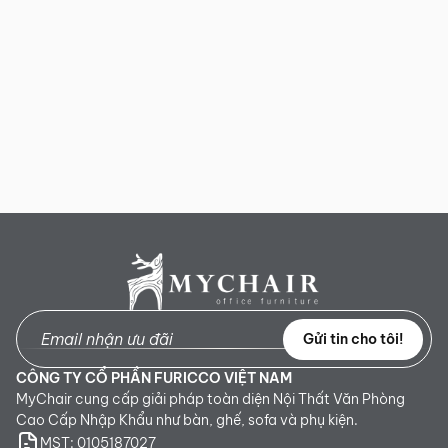
Sản phẩm mới đã quá thời gian 3 ngày kể từ ngày nhận
hàng.
Mọi thông tin cần hỗ trợ và giải đáp vui lòng liên hệ MyChair
qua:
Hotline:
0942 902 468
(Call, Zalo)
Email:
info@mychair.vn
Gửi tin cho tôi!
CÔNG TY CỔ PHẦN FURICCO VIỆT NAM
MyChair cung cấp giải pháp toàn diện Nội Thất Văn Phòng
Cao Cấp Nhập Khẩu như bàn, ghế, sofa và phụ kiện.
MST: 0105187027