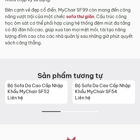
tỉnh/thành phố khác
Bên cạnh vẻ đẹp cổ điển, MyChair SF99 còn mang đến công
năng vượt trội của một chiếc
sofa thư giãn
. Cấu trúc công
Các Tỉnh/ Thành khác ngoài khu vực Hà Nội, Đà Nẵng và
học ôm sát cơ thể phối hợp cùng hệ thống đệm mút đa tầng
TP. Hồ Chí Minh phí vận chuyển sẽ được tính trên từng đơn
có độ đàn hồi cao, giúp xua tan mọi mệt mỏi, tái tạo năng
hàng theo từng khu vực.
lượng đỉnh cao cho các nhà quản lý sau những giờ phút quyết
Phí giao hàng sẽ được MyChair thông báo và xác nhận với
sách căng thẳng.
khách hàng trước khi tiến hành thanh toán đơn hàng và
giao hàng.
Trong quá trình vận chuyển quý khách có bất kỳ thắc mắc,
phát sinh hoặc góp ý nào vui lòng liên hệ Hotline
0942 902
Sản phẩm tương tự
468
để nhận được sự hỗ trợ nhanh nhất.
4. Chính sách Đổi trả, Hoàn tiền
Bộ Sofa Da Cao Cấp Nhập
Bộ Sofa Da Cao Cấp Nhập
Khẩu MyChair SF52
Khẩu MyChair SF54
Thời hạn:
Quý khách có thể đổi/trả sản phẩm trong vòng 3
Liên hệ
Liên hệ
ngày kể từ ngày nhận hàng.
4.1. Các trường hợp được đổi trả sản phẩm
Sản phẩm bị lỗi do nhà sản xuất.
Giao sai sản phẩm, sai mẫu mã so với đơn hàng.