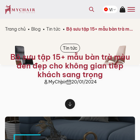
kiếm
Tìm
sản
VI
kiếm
phẩm
sản
phẩm
Trang chủ
Blog
Tin tức
Bộ sưu tập 15+ mẫu bàn trà màu đen đẹp cho không gian tiếp khách sang trọng
Tin tức
Bộ sưu tập 15+ mẫu bàn trà màu
đen đẹp cho không gian tiếp
khách sang trọng
MyChair
20/01/2024