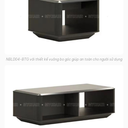
NBLD04-BTG với thiết kế vuông bo góc giúp an toàn cho người sử dụng