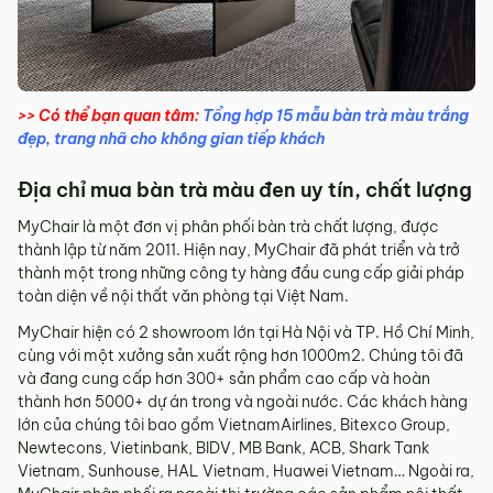
>> Có thể bạn quan tâm:
Tổng hợp 15 mẫu bàn trà màu trắng
đẹp, trang nhã cho không gian tiếp khách
Địa chỉ mua bàn trà màu đen uy tín, chất lượng
MyChair là một đơn vị phân phối bàn trà chất lượng, được
thành lập từ năm 2011. Hiện nay, MyChair đã phát triển và trở
thành một trong những công ty hàng đầu cung cấp giải pháp
toàn diện về nội thất văn phòng tại Việt Nam.
MyChair hiện có 2 showroom lớn tại Hà Nội và TP. Hồ Chí Minh,
cùng với một xưởng sản xuất rộng hơn 1000m
2
. Chúng tôi đã
và đang cung cấp hơn 300+ sản phẩm cao cấp và hoàn
thành hơn 5000+ dự án trong và ngoài nước. Các khách hàng
lớn của chúng tôi bao gồm VietnamAirlines, Bitexco Group,
Newtecons, Vietinbank, BIDV, MB Bank, ACB, Shark Tank
Vietnam, Sunhouse, HAL Vietnam, Huawei Vietnam… Ngoài ra,