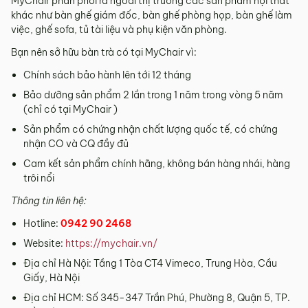
MyChair phân phối ra ngoài thị trường các sản phẩm nội thất
khác như bàn ghế giám đốc, bàn ghế phòng họp, bàn ghế làm
việc, ghế sofa, tủ tài liệu và phụ kiện văn phòng.
Bạn nên sở hữu bàn trà có tại MyChair vì:
Chính sách bảo hành lên tới 12 tháng
Bảo dưỡng sản phẩm 2 lần trong 1 năm trong vòng 5 năm
(chỉ có tại MyChair )
Sản phẩm có chứng nhận chất lượng quốc tế, có chứng
nhận CO và CQ đầy đủ
Cam kết sản phẩm chính hãng, không bán hàng nhái, hàng
trôi nổi
Thông tin liên hệ:
Hotline:
0942 90 2468
Website:
https://mychair.vn/
Địa chỉ Hà Nội: Tầng 1 Tòa CT4 Vimeco, Trung Hòa, Cầu
Giấy, Hà Nội
Địa chỉ HCM: Số 345-347 Trần Phú, Phường 8, Quận 5, TP.