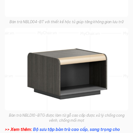
Bàn trà NBLD04-BT với thiết kế hộc tủ giúp tăng không gian lưu trữ
Bàn trà NBLD10-BTG được làm từ gỗ cao cấp được xử lý chống cong
vênh, chống mối mọt
>> Xem thêm:
Bộ sưu tập bàn trà cao cấp, sang trọng cho