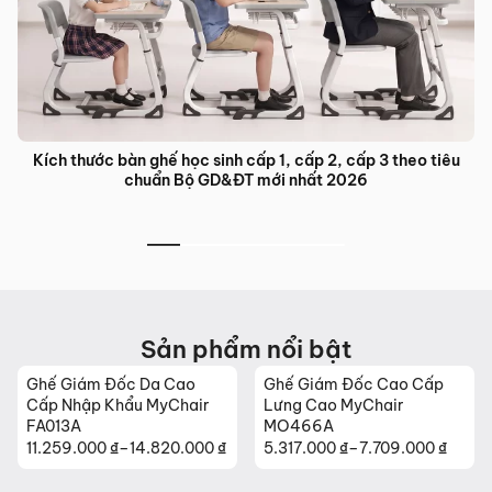
Bàn ghế đào tạo trung tâm ngoại ngữ: Giải pháp nội thất tối
ưu cho lớp học hiện đại
Sản phẩm nổi bật
Ghế Giám Đốc Cao Cấp
Ghế Da Cao Cấp Nhập
Lưng Cao MyChair
Khẩu MyChair NO131B
MO466A
5.317.000
₫
–
7.709.000
₫
26.630.000
₫
Khoảng
giá: