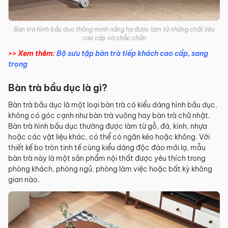
Bàn trà hình bầu dục thông minh nâng hạ được làm từ những chất liệu
cao cấp và chắc chắn
>> Xem thêm:
Bộ sưu tập bàn trà tiếp khách cao cấp, sang
trọng
Bàn trà bầu dục là gì?
Bàn trà bầu dục là một loại bàn trà có kiểu dáng hình bầu dục,
không có góc cạnh như bàn trà vuông hay bàn trà chữ nhật.
Bàn trà hình bầu dục thường được làm từ gỗ, đá, kính, nhựa
hoặc các vật liệu khác, có thể có ngăn kéo hoặc không. Với
thiết kế bo tròn tinh tế cùng kiểu dáng độc đáo mới lạ, mẫu
bàn trà này là một sản phẩm nội thất được yêu thích trong
phòng khách, phòng ngủ, phòng làm việc hoặc bất kỳ không
gian nào.