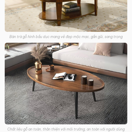
Bàn trà gỗ hình bầu dục mang vẻ đẹp mộc mạc, gần gũi, sang trọng
Chất liệu gỗ an toàn, thân thiện với môi trường, an toàn với người dùng