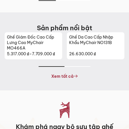
Sản phẩm nổi bật
Ghế Giám Đốc Cao Cấp
Ghế Da Cao Cấp Nhập
Lưng Cao MyChair
Khẩu MyChair NO131B
MO466A
5.317.000
₫
–
7.709.000
₫
26.630.000
₫
Khoảng
giá:
từ
5.317.000 ₫
Xem tất cả
đến
7.709.000 ₫
Khám phá ngay bộ sưu tập ghế