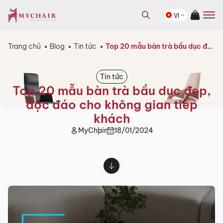
kiếm
Tìm
sản
VI
kiếm
phẩm
sản
phẩm
Trang chủ
Blog
Tin tức
Top 20 mẫu bàn trà bầu dục đẹp, độc đáo cho không gian tiếp khách
Tin tức
Top 20 mẫu bàn trà bầu dục đẹp,
độc đáo cho không gian tiếp
khách
MyChair
18/01/2024