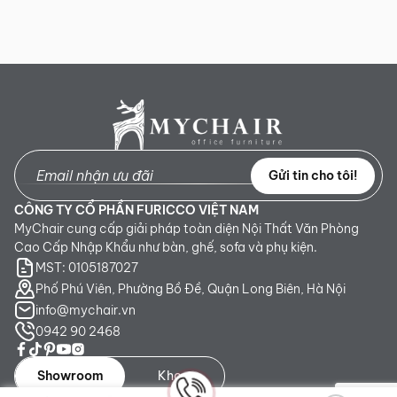
Gửi tin cho tôi!
CÔNG TY CỔ PHẦN FURICCO VIỆT NAM
MyChair cung cấp giải pháp toàn diện Nội Thất Văn Phòng
Cao Cấp Nhập Khẩu như bàn, ghế, sofa và phụ kiện.
MST: 0105187027
Phố Phú Viên, Phường Bồ Đề, Quận Long Biên, Hà Nội
info@mychair.vn
0942 90 2468
Showroom
Kho