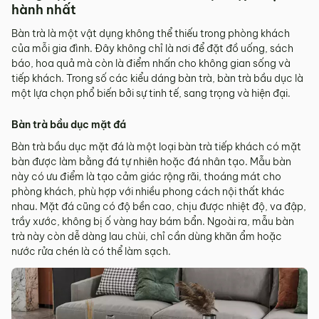
hành nhất
Bàn trà là một vật dụng không thể thiếu trong phòng khách
của mỗi gia đình. Đây không chỉ là nơi để đặt đồ uống, sách
báo, hoa quả mà còn là điểm nhấn cho không gian sống và
tiếp khách. Trong số các kiểu dáng bàn trà, bàn trà bầu dục là
một lựa chọn phổ biến bởi sự tinh tế, sang trọng và hiện đại.
Bàn trà bầu dục mặt đá
Bàn trà bầu dục mặt đá là một loại bàn trà tiếp khách có mặt
bàn được làm bằng đá tự nhiên hoặc đá nhân tạo. Mẫu bàn
này có ưu điểm là tạo cảm giác rộng rãi, thoáng mát cho
phòng khách, phù hợp với nhiều phong cách nội thất khác
nhau. Mặt đá cũng có độ bền cao, chịu được nhiệt độ, va đập,
trầy xước, không bị ố vàng hay bám bẩn. Ngoài ra, mẫu bàn
trà này còn dễ dàng lau chùi, chỉ cần dùng khăn ẩm hoặc
nước rửa chén là có thể làm sạch.