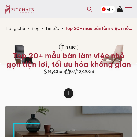
kiếm
Tìm
sản
VI
kiếm
phẩm
sản
phẩm
Trang chủ
Blog
Tin tức
Top 20+ mẫu bàn làm việc nhỏ gọn tiện lợi, tối ưu hóa không gian
Tin tức
Top 20+ mẫu bàn làm việc nhỏ
gọn tiện lợi, tối ưu hóa không gian
MyChair
07/12/2023