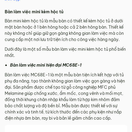
Bàn làm việc mini kèm hộc tủ
Bàn mini kèm hộc tủ là mẫu bàn có thiết kế kèm hộc tủ ở dưới
mặt bàn hoặc ở 1 bên hông hoặc cả 2 bên hông bàn. Thiết kế
này không chỉ giúp giữ gọn gàng không gian làm việc mà còn
cung cấp một nơi lưu trữ tiện ích cho công việc hàng ngày.
Dưới đây là một số mẫu bàn làm việc mini kèm hộc tủ phổ biến
nhất.
Bàn làm việc mini hiện đại MC68E-1
Bàn làm việc MC68E-1 là một mẫu bàn tiện ích kết hợp với tủ
phụ đa năng, tạo thành không gian làm việc gọn gàng và hiện
đại. Sản phẩm được chế tạo từ gỗ công nghiệp MFC phủ
Melamine giúp chống xước, ẩm mốc, cong vênh và mối mọt,
đồng thời khung chân nhập khẩu làm từ hợp kim nhôm đảm
bảo chất lượng và độ bền bỉ. Mẫu bàn được thiết kế với sự
chính xác và tinh tế, từ kích thước đến các phụ kiện như nắp
điện nhựa âm bàn, ray bi và bản lề giảm chấn cao cấp.