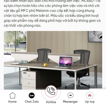
tạo điểm nhấn độc đáo cho môi trường làm việc. MC68D-1 là
sự lựa chọn hoàn hảo cho các phòng làm việc vừa và nhỏ với
vật liệu gỗ MFC phủ Melamin cao cấp kết hợp cùng khung
chân từ hợp kim nhôm bền bỉ. Màu sắc và kiểu dáng linh hoạt
giúp sản phẩm này dễ dàng phối hợp với bất kỳ không gian và
nội thất văn phòng nào.
>> Xem thêm các mẫu bàn chân sắt mặt gỗ
TẠI ĐÂY
Home
Chat Zalo
Messenger
Up top
Hotline