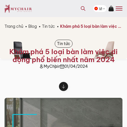
kiếm
Tìm
sản
VI
kiếm
phẩm
sản
phẩm
Trang chủ
Blog
Tin tức
Khám phá 5 loại bàn làm việc di động phổ biến nhất năm 2024
Tin tức
Khám phá 5 loại bàn làm việc di
động phổ biến nhất năm 2024
MyChair
01/04/2024