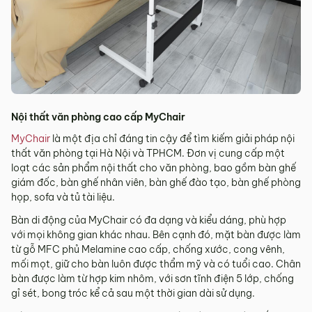
Nội thất văn phòng cao cấp MyChair
MyChair
là một địa chỉ đáng tin cậy để tìm kiếm giải pháp nội
thất văn phòng tại Hà Nội và TPHCM. Đơn vị cung cấp một
loạt các sản phẩm nội thất cho văn phòng, bao gồm bàn ghế
giám đốc, bàn ghế nhân viên, bàn ghế đào tạo, bàn ghế phòng
họp, sofa và tủ tài liệu.
Bàn di động của MyChair có đa dạng và kiểu dáng, phù hợp
với mọi không gian khác nhau. Bên cạnh đó, mặt bàn được làm
từ gỗ MFC phủ Melamine cao cấp, chống xước, cong vênh,
mối mọt, giữ cho bàn luôn được thẩm mỹ và có tuổi cao. Chân
bàn được làm từ hợp kim nhôm, với sơn tĩnh điện 5 lớp, chống
gỉ sét, bong tróc kể cả sau một thời gian dài sử dụng.