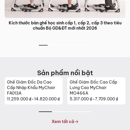
Bàn ghế đào tạo trung tâm ngoại ngữ: Giải pháp nội thất tối
ưu cho lớp học hiện đại
Sản phẩm nổi bật
Ghế Giám Đốc Cao Cấp
Ghế Da Cao Cấp Nhập
Lưng Cao MyChair
Khẩu MyChair NO131B
MO466A
5.317.000
₫
–
7.709.000
₫
26.630.000
₫
Khoảng
giá:
từ
5.317.000 ₫
Xem tất cả
đến