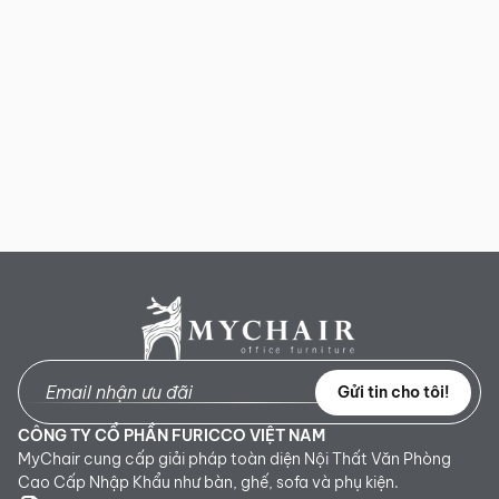
Gửi tin cho tôi!
CÔNG TY CỔ PHẦN FURICCO VIỆT NAM
MyChair cung cấp giải pháp toàn diện Nội Thất Văn Phòng
Cao Cấp Nhập Khẩu như bàn, ghế, sofa và phụ kiện.