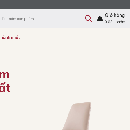
Tìm
kiếm
Giỏ hàng
sản
phẩm
0
Sản phẩm
 hành nhất
àm
ất