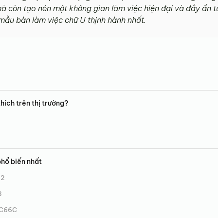
mà còn tạo nên một không gian làm việc hiện đại và đầy ấn t
ẫu bàn làm việc chữ U thịnh hành nhất.
hích trên thị trường?
phổ biến nhất
32
3
MC66C