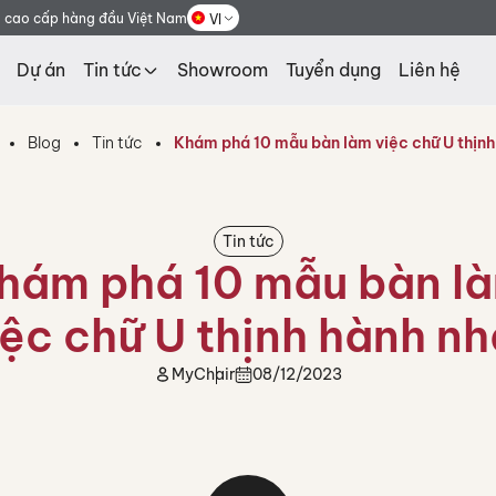
g cao cấp hàng đầu Việt Nam
VI
Dự án
Tin tức
Showroom
Tuyển dụng
Liên hệ
Blog
Tin tức
Khám phá 10 mẫu bàn làm việc chữ U thịnh
Tin tức
hám phá 10 mẫu bàn l
iệc chữ U thịnh hành nh
MyChair
08/12/2023