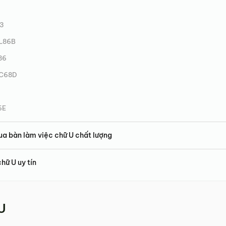
93
ML86B
86
MC68D
6E
ua bàn làm việc chữ U chất lượng
hữ U uy tín
U