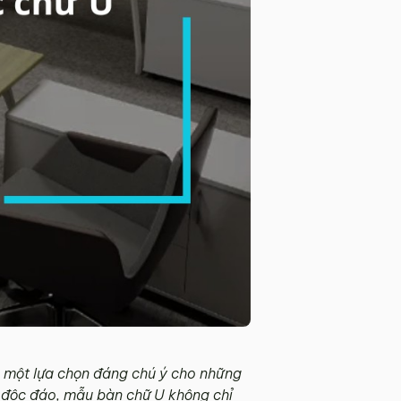
à một lựa chọn đáng chú ý cho những
g độc đáo, mẫu bàn chữ U không chỉ