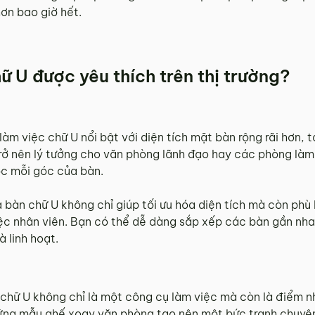
ơn bao giờ hết.
ữ U được yêu thích trên thị trường?
 làm việc chữ U nổi bật với diện tích mặt bàn rộng rãi hơn, 
trở nên lý tưởng cho văn phòng lãnh đạo hay các phòng làm
ợc mỗi góc của bàn.
 bàn chữ U không chỉ giúp tối ưu hóa diện tích mà còn phù 
ệc nhân viên. Bạn có thể dễ dàng sắp xếp các bàn gần nha
 linh hoạt.
bàn chữ U không chỉ là một công cụ làm việc mà còn là điểm
ững mẫu ghế xoay văn phòng tạo nên một bức tranh chuyên 