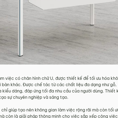
àm việc có chân hình chữ U, được thiết kế để tối ưu hóa khô
ại bàn khác. Được chế tác từ các chất liệu đa dạng như gỗ, 
kiểu dáng, đáp ứng tối đa nhu cầu của người dùng. Thiết 
tạo sự chuyên nghiệp và sáng tạo.
hỉ giúp tạo nên không gian làm việc rộng rãi mà còn tối ưu
 mà còn là giải pháp thông minh cho việc sắp xếp công việ