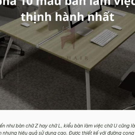
ến như bàn chữ Z hay chữ L, kiểu bàn làm việc chữ U cũng l
ản nhưng hiệu quả sử dụng cao. Được thiết kế với đường con