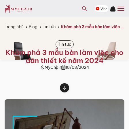
kiếm
Tìm
sản
VI
kiếm
phẩm
sản
phẩm
Trang chủ
Blog
Tin tức
Khám phá 3 mẫu bàn làm việc cho dân thiết kế năm 2024
Tin tức
Khám phá 3 mẫu bàn làm việc cho
dân thiết kế năm 2024
MyChair
18/03/2024