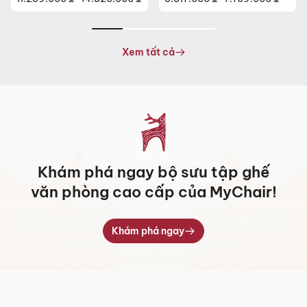
Khoảng
Khoảng
giá:
giá:
từ
từ
11.259.000 ₫
5.317.000 ₫
Xem tất cả
đến
đến
14.820.000 ₫
7.709.000 ₫
Khám phá ngay bộ sưu tập ghế
văn phòng cao cấp của MyChair!
Khám phá ngay