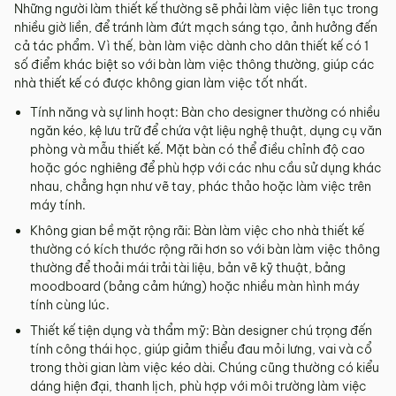
Những người làm thiết kế thường sẽ phải làm việc liên tục trong
nhiều giờ liền, để tránh làm đứt mạch sáng tạo, ảnh hưởng đến
cả tác phẩm. Vì thế, bàn làm việc dành cho dân thiết kế có 1
số điểm khác biệt so với bàn làm việc thông thường, giúp các
nhà thiết kế có được không gian làm việc tốt nhất.
Tính năng và sự linh hoạt: Bàn cho designer thường có nhiều
ngăn kéo, kệ lưu trữ để chứa vật liệu nghệ thuật, dụng cụ văn
phòng và mẫu thiết kế. Mặt bàn có thể điều chỉnh độ cao
hoặc góc nghiêng để phù hợp với các nhu cầu sử dụng khác
nhau, chẳng hạn như vẽ tay, phác thảo hoặc làm việc trên
máy tính.
Không gian bề mặt rộng rãi: Bàn làm việc cho nhà thiết kế
thường có kích thước rộng rãi hơn so với bàn làm việc thông
thường để thoải mái trải tài liệu, bản vẽ kỹ thuật, bảng
moodboard (bảng cảm hứng) hoặc nhiều màn hình máy
tính cùng lúc.
Thiết kế tiện dụng và thẩm mỹ: Bàn designer chú trọng đến
tính công thái học, giúp giảm thiểu đau mỏi lưng, vai và cổ
trong thời gian làm việc kéo dài. Chúng cũng thường có kiểu
dáng hiện đại, thanh lịch, phù hợp với môi trường làm việc