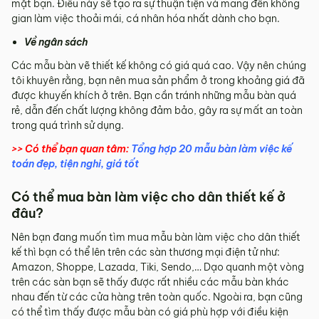
mặt bạn. Điều này sẽ tạo ra sự thuận tiện và mang đến không
gian làm việc thoải mái, cá nhân hóa nhất dành cho bạn.
Về ngân sách
Các mẫu bàn vẽ thiết kế không có giá quá cao. Vậy nên chúng
tôi khuyên rằng, bạn nên mua sản phẩm ở trong khoảng giá đã
được khuyến khích ở trên. Bạn cần tránh những mẫu bàn quá
rẻ, dẫn đến chất lượng không đảm bảo, gây ra sự mất an toàn
trong quá trình sử dụng.
>> Có thể bạn quan tâm:
Tổng hợp 20 mẫu bàn làm việc kế
toán đẹp, tiện nghi, giá tốt
Có thể mua bàn làm việc cho dân thiết kế ở
đâu?
Nên bạn đang muốn tìm mua mẫu bàn làm việc cho dân thiết
kế thì bạn có thể lên trên các sàn thương mại điện tử như:
Amazon, Shoppe, Lazada, Tiki, Sendo,… Dạo quanh một vòng
trên các sàn bạn sẽ thấy được rất nhiều các mẫu bàn khác
nhau đến từ các cửa hàng trên toàn quốc. Ngoài ra, bạn cũng
có thể tìm thấy được mẫu bàn có giá phù hợp với điều kiện