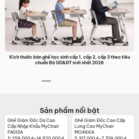
ch thước bàn ghế học sinh cấp 1, cấp 2, cấp 3 theo tiêu
Bàn g
chuẩn Bộ GD&ĐT mới nhất 2026
Sản phẩm nổi bật
Ghế Giám Đốc Da Cao
Ghế Giám Đốc Cao Cấp
Gh
Cấp Nhập Khẩu MyChair
Lưng Cao MyChair
Kh
FA013A
MO466A
11.259.000
₫
–
14.820.000
₫
5.317.000
₫
–
7.709.000
₫
26