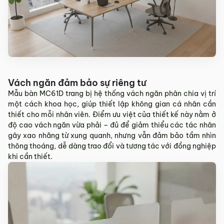
Sản phẩm mới đã quá thời gian 3 ngày kể từ ngày nhận
hàng.
Mọi thông tin cần hỗ trợ và giải đáp vui lòng liên hệ MyChair
qua:
Hotline:
0942 902 468
(Call, Zalo)
Email:
info@mychair.vn
Vách ngăn đảm bảo sự riêng tư
Mẫu bàn MC61D trang bị hệ thống vách ngăn phân chia vị trí
một cách khoa học, giúp thiết lập không gian cá nhân cần
thiết cho mỗi nhân viên. Điểm ưu việt của thiết kế này nằm ở
độ cao vách ngăn vừa phải – đủ để giảm thiểu các tác nhân
gây xao nhãng từ xung quanh, nhưng vẫn đảm bảo tầm nhìn
thông thoáng, dễ dàng trao đổi và tương tác với đồng nghiệp
khi cần thiết.