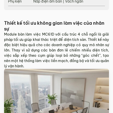
Phụ kiện
Nắp điện âm bàn | Vách ngăn
Sản phẩm hư hỏng trong quá trình vận chuyển (rách, xước,
vỡ…).
Sản phẩm còn nguyên tình trạng ban đầu, chưa qua sử
dụng, còn nguyên chứng từ mua hàng do MyChair cung
Thiết kế tối ưu không gian làm việc của nhân
cấp có chữ ký của bên bán và bên mua.
sự
Module bàn làm việc MC61D với cấu trúc 4 chỗ ngồi là giải
* Trường hợp khách hàng đổi trả sản phẩm mà chúng tôi
pháp tối ưu giúp khai thác triệt để diện tích sàn. Thiết kế này
không còn sản phẩm thay thế, khách hàng không chọn được
đặc biệt hiệu quả cho các doanh nghiệp có quy mô nhân sự
mẫu sản phẩm khác ưng ý thì Quý khách sẽ được hoàn tiền
lớn. Thay vì sử dụng các bàn đơn lẻ chiếm nhiều diện tích,
đúng với số tiền đã mua sản phẩm hoặc Quý khách tiến hành
việc sắp xếp theo cụm giúp loại bỏ những “góc chết”, tạo
đặt hàng sản xuất theo yêu cầu.
nên một hệ thống làm việc liền mạch, đồng bộ và tối ưu quản
4.2. Các trường hợp không được đổi trả sản
lý vận hành.
phẩm
Sản phẩm đã qua sử dụng, sản phẩm có dấu hiệu chỉnh sửa
hoặc tự ý sửa chữa mà không có sự đồng ý của nhà sản
xuất.
Sản phẩm sau khi đã được giao hàng, nhận hàng, Quý
khách kiểm tra hàng không có bất kỳ lỗi sản phẩm nào và
đã ký vào biên bản nghiệm thu.