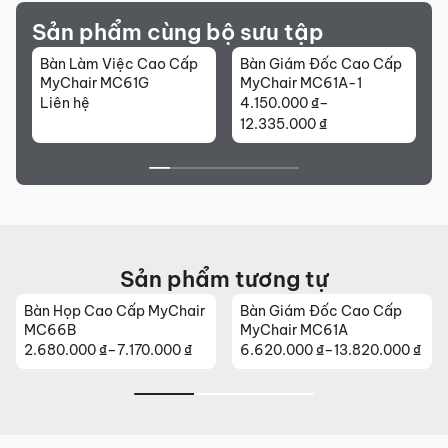
Sản phẩm cùng bộ sưu tập
Bàn Làm Việc Cao Cấp
Bàn Giám Đốc Cao Cấp
B
MyChair MC61G
MyChair MC61A-1
Liên hệ
4.150.000
₫
–
4
Khoảng
12.335.000
₫
1
giá:
g
từ
t
4.150.000 ₫
4
đến
12.335.000 ₫
1
Sản phẩm tương tự
Bàn Họp Cao Cấp MyChair
Bàn Giám Đốc Cao Cấp
MC66B
MyChair MC61A
2.680.000
₫
–
7.170.000
₫
6.620.000
₫
–
13.820.000
₫
Khoảng
Khoảng
giá:
giá:
từ
từ
2.680.000 ₫
6.620.000 ₫
đến
đến