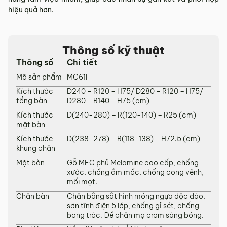
tỉnh/thành phố khác
hiệu quả hơn.
Các Tỉnh/ Thành khác ngoài khu vực Hà Nội, Đà Nẵng và
TP. Hồ Chí Minh phí vận chuyển sẽ được tính trên từng đơn
Thông số kỹ thuật
hàng theo từng khu vực.
Thông số
Chi tiết
Phí giao hàng sẽ được MyChair thông báo và xác nhận với
khách hàng trước khi tiến hành thanh toán đơn hàng và
Mã sản phẩm
MC61F
giao hàng.
Kích thước
D240 – R120 – H75/ D280 – R120 – H75/
tổng bàn
D280 – R140 – H75 (cm)
Trong quá trình vận chuyển quý khách có bất kỳ thắc mắc,
phát sinh hoặc góp ý nào vui lòng liên hệ Hotline
0942 902
Kích thước
D(240-280) – R(120-140) – R25 (cm)
468
để nhận được sự hỗ trợ nhanh nhất.
mặt bàn
4. Chính sách Đổi trả, Hoàn tiền
Kích thước
D(238-278) – R(118-138) – H72.5 (cm)
khung chân
Thời hạn:
Quý khách có thể đổi/trả sản phẩm trong vòng 3
Mặt bàn
Gỗ MFC phủ Melamine cao cấp, chống
ngày kể từ ngày nhận hàng.
xước, chống ẩm mốc, chống cong vênh,
mối mọt.
4.1. Các trường hợp được đổi trả sản phẩm
Chân bàn
Chân bằng sắt hình móng ngựa độc đáo,
Sản phẩm bị lỗi do nhà sản xuất.
sơn tĩnh điện 5 lớp, chống gỉ sét, chống
bong tróc. Đế chân mạ crom sáng bóng.
Giao sai sản phẩm, sai mẫu mã so với đơn hàng.