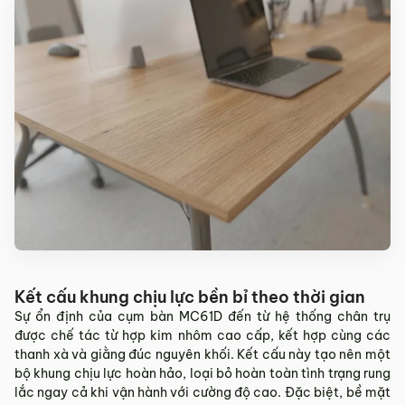
Kết cấu khung chịu lực bền bỉ theo thời gian
Sự ổn định của cụm bàn MC61D đến từ hệ thống chân trụ
được chế tác từ hợp kim nhôm cao cấp, kết hợp cùng các
thanh xà và giằng đúc nguyên khối. Kết cấu này tạo nên một
bộ khung chịu lực hoàn hảo, loại bỏ hoàn toàn tình trạng rung
lắc ngay cả khi vận hành với cường độ cao. Đặc biệt, bề mặt