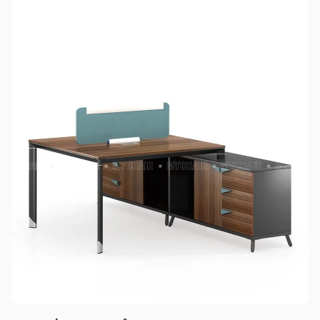
tỉnh/thành phố khác
Các Tỉnh/ Thành khác ngoài khu vực Hà Nội, Đà Nẵng và
TP. Hồ Chí Minh phí vận chuyển sẽ được tính trên từng đơn
hàng theo từng khu vực.
Phí giao hàng sẽ được MyChair thông báo và xác nhận với
khách hàng trước khi tiến hành thanh toán đơn hàng và
giao hàng.
Trong quá trình vận chuyển quý khách có bất kỳ thắc mắc,
phát sinh hoặc góp ý nào vui lòng liên hệ Hotline
0942 902
468
để nhận được sự hỗ trợ nhanh nhất.
4. Chính sách Đổi trả, Hoàn tiền
Thời hạn:
Quý khách có thể đổi/trả sản phẩm trong vòng 3
ngày kể từ ngày nhận hàng.
4.1. Các trường hợp được đổi trả sản phẩm
Sản phẩm bị lỗi do nhà sản xuất.
Giao sai sản phẩm, sai mẫu mã so với đơn hàng.