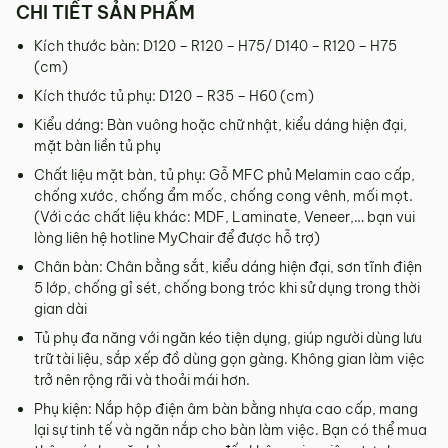
CHI TIẾT SẢN PHẨM
Sản phẩm hư hỏng trong quá trình vận chuyển (rách, xước,
vỡ…).
Kích thước bàn: D120 – R120 – H75/ D140 – R120 – H75
Sản phẩm còn nguyên tình trạng ban đầu, chưa qua sử
(cm)
dụng, còn nguyên chứng từ mua hàng do MyChair cung
Kích thước tủ phụ: D120 – R35 – H60 (cm)
cấp có chữ ký của bên bán và bên mua.
Kiểu dáng: Bàn vuông hoặc chữ nhật, kiểu dáng hiện đại,
* Trường hợp khách hàng đổi trả sản phẩm mà chúng tôi
mặt bàn liền tủ phụ
không còn sản phẩm thay thế, khách hàng không chọn được
Chất liệu mặt bàn, tủ phụ: Gỗ MFC phủ Melamin cao cấp,
mẫu sản phẩm khác ưng ý thì Quý khách sẽ được hoàn tiền
chống xước, chống ẩm mốc, chống cong vênh, mối mọt.
đúng với số tiền đã mua sản phẩm hoặc Quý khách tiến hành
(Với các chất liệu khác: MDF, Laminate, Veneer,… bạn vui
đặt hàng sản xuất theo yêu cầu.
lòng liên hệ hotline MyChair để được hỗ trợ)
4.2. Các trường hợp không được đổi trả sản
Chân bàn: Chân bằng sắt, kiểu dáng hiện đại, sơn tĩnh điện
phẩm
5 lớp, chống gỉ sét, chống bong tróc khi sử dụng trong thời
gian dài
Sản phẩm đã qua sử dụng, sản phẩm có dấu hiệu chỉnh sửa
hoặc tự ý sửa chữa mà không có sự đồng ý của nhà sản
Tủ phụ đa năng với ngăn kéo tiện dụng, giúp người dùng lưu
xuất.
trữ tài liệu, sắp xếp đồ dùng gọn gàng. Không gian làm việc
trở nên rộng rãi và thoải mái hơn.
Sản phẩm sau khi đã được giao hàng, nhận hàng, Quý
khách kiểm tra hàng không có bất kỳ lỗi sản phẩm nào và
Phụ kiện: Nắp hộp điện âm bàn bằng nhựa cao cấp, mang
đã ký vào biên bản nghiệm thu.
lại sự tinh tế và ngăn nắp cho bàn làm việc. Bạn có thể mua