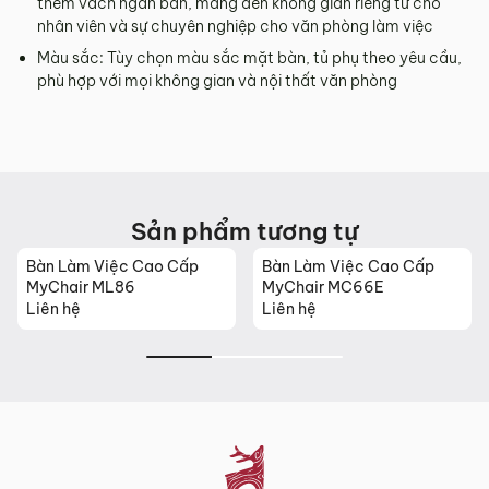
thêm vách ngăn bàn, mang đến không gian riêng tư cho
Sản phẩm mới đã quá thời gian 3 ngày kể từ ngày nhận
nhân viên và sự chuyên nghiệp cho văn phòng làm việc
hàng.
Màu sắc: Tùy chọn màu sắc mặt bàn, tủ phụ theo yêu cầu,
Mọi thông tin cần hỗ trợ và giải đáp vui lòng liên hệ MyChair
phù hợp với mọi không gian và nội thất văn phòng
qua:
Hotline:
0942 902 468
(Call, Zalo)
Email:
info@mychair.vn
Sản phẩm tương tự
Bàn Làm Việc Cao Cấp
Bàn Làm Việc Cao Cấp
MyChair ML86
MyChair MC66E
Liên hệ
Liên hệ