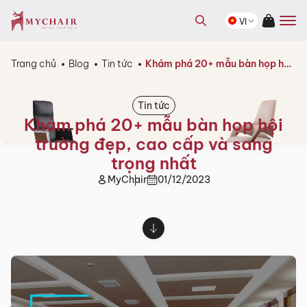
kiếm
Tìm
sản
VI
kiếm
phẩm
sản
phẩm
Trang chủ
Blog
Tin tức
Khám phá 20+ mẫu bàn họp hội trường đẹp, cao cấp và sang trọng nhất
Tin tức
Khám phá 20+ mẫu bàn họp hội
trường đẹp, cao cấp và sang
trọng nhất
MyChair
01/12/2023