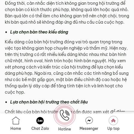
Đồng thời, cân nhắc diện tích không gian trong hội trường để
chọn bàn có kích thước phù hợp, không quá lớn hoặc quá nhỏ.
Bàn quá lớn có thể làm cho không gian trở nên chật chội, trong
khi bàn quá nhỏ sẽ không đáp ứng đủ nhu cầu của cuộc họp.
Lựa chọn bàn theo kiểu dáng
Kiểu dáng của bàn hội trường đóng vai trò quan trọng trong
việc tạo không gian họp chuyên nghiệp và thẩm mỹ. Hiện nay,
trên thị trường có rất nhiều kiểu dáng khác nhau như: bàn hình
chữ nhật, hình oval, hình tròn hoặc hình bán nguyệt. Hãy xem
xét phong cách và kiến trúc của hội trường để lựa chọn kiểu
dáng phù hợp. Ngoài ra, cũng cân nhắc các tính năng bổ sung
như các bề mặt gấp gọn, mặt bàn điều chỉnh độ cao hoặc hệ
thống quản lý dây cáp để tăng tính tiện ích và linh hoạt cho
cuộc họp.
Lựa chọn bàn hội trường theo chất liệu
Chất liệu của bàn hội trường cũng cần được xem xét để đảm
bảo sự bền bỉ và phù hợp với môi trường họp. Mỗi chất liệu sử
dụng để làm bàn họp mang đến những giá trị lợi ích khác nhau.
Home
Chat Zalo
Messenger
Up top
Hotline
Bàn họp gỗ tự nhiên mang đến vẻ đẹp tự nhiên và độ bền cao,