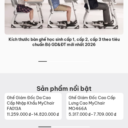
Kích thước bàn ghế học sinh cấp 1, cấp 2, cấp 3 theo tiêu
chuẩn Bộ GD&ĐT mới nhất 2026
Sản phẩm nổi bật
Ghế Giám Đốc Da Cao
Ghế Giám Đốc Cao Cấp
Cấp Nhập Khẩu MyChair
Lưng Cao MyChair
FA013A
MO466A
11.259.000
₫
–
14.820.000
₫
5.317.000
₫
–
7.709.000
₫
Khoảng
Khoảng
giá:
giá: