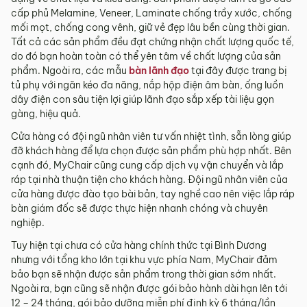
cấp phủ Melamine, Veneer, Laminate chống trầy xước, chống
mối mọt, chống cong vênh, giữ vẻ đẹp lâu bền cùng thời gian.
Tất cả các sản phẩm đều đạt chứng nhận chất lượng quốc tế,
do đó bạn hoàn toàn có thể yên tâm về chất lượng của sản
phẩm. Ngoài ra, các mẫu
bàn lãnh đạo
tại đây được trang bị
tủ phụ với ngăn kéo đa năng, nắp hộp điện âm bàn, ống luồn
dây điện con sâu tiện lợi giúp lãnh đạo sắp xếp tài liệu gọn
gàng, hiệu quả.
Cửa hàng có đội ngũ nhân viên tư vấn nhiệt tình, sẵn lòng giúp
đỡ khách hàng để lựa chọn được sản phẩm phù hợp nhất. Bên
cạnh đó, MyChair cũng cung cấp dịch vụ vận chuyển và lắp
ráp tại nhà thuận tiện cho khách hàng. Đội ngũ nhân viên của
cửa hàng được đào tạo bài bản, tay nghề cao nên việc lắp ráp
bàn giám đốc sẽ được thực hiện nhanh chóng và chuyên
nghiệp.
Tuy hiện tại chưa có cửa hàng chính thức tại Bình Dương
nhưng với tổng kho lớn tại khu vực phía Nam, MyChair đảm
bảo bạn sẽ nhận được sản phẩm trong thời gian sớm nhất.
Ngoài ra, bạn cũng sẽ nhận được gói bảo hành dài hạn lên tới
12 – 24 tháng, gói bảo dưỡng miễn phí định kỳ 6 tháng/lần