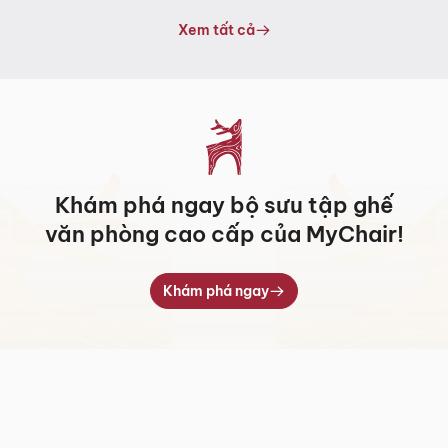
từ
từ
11.259.000 ₫
5.317.000 ₫
Xem tất cả
đến
đến
14.820.000 ₫
7.709.000 ₫
Khám phá ngay bộ sưu tập ghế
văn phòng cao cấp của MyChair!
Khám phá ngay