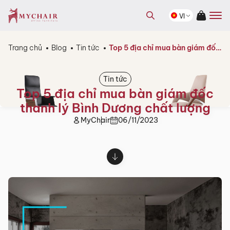
kiếm
Tìm
sản
VI
kiếm
phẩm
sản
phẩm
Trang chủ
Blog
Tin tức
Top 5 địa chỉ mua bàn giám đốc thanh lý Bình Dương chất lượng
Tin tức
Top 5 địa chỉ mua bàn giám đốc
thanh lý Bình Dương chất lượng
MyChair
06/11/2023