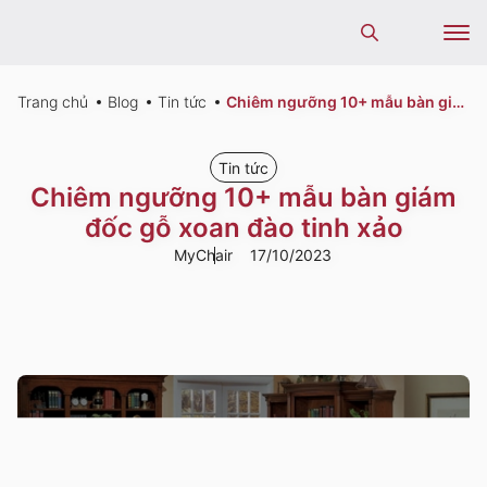
kiếm
Tìm
sản
kiếm
phẩm
sản
phẩm
Trang chủ
Blog
Tin tức
Chiêm ngưỡng 10+ mẫu bàn giám đốc gỗ xoan đào tinh xảo
Tin tức
Chiêm ngưỡng 10+ mẫu bàn giám
đốc gỗ xoan đào tinh xảo
MyChair
17/10/2023