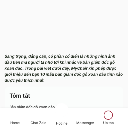
Sang trọng, đẳng cấp, có phần cổ điển là những hình ảnh
đầu tiên mà người ta nhớ tới khi nhắc về bàn giám đốc gỗ
xoan đào. Trong bài viết dưới đây, MyChair xin phép được
giới thiệu đến bạn 10 mẫu bàn giám đốc gỗ xoan đào tinh xảo
được yêu thích nhất.
Tóm tắt
Bàn giám đốc gỗ xoan đào là gì?
Ưu, nhược điểm của bàn giám đốc gỗ xoan đào
Home
Chat Zalo
Messenger
Up top
Hotline