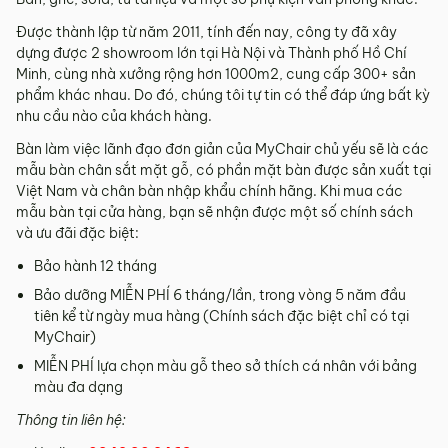
Được thành lập từ năm 2011, tính đến nay, công ty đã xây
dựng được 2 showroom lớn tại Hà Nội và Thành phố Hồ Chí
Minh, cùng nhà xưởng rộng hơn 1000m
2
, cung cấp 300+ sản
phẩm khác nhau. Do đó, chúng tôi tự tin có thể đáp ứng bất kỳ
nhu cầu nào của khách hàng.
Bàn làm việc lãnh đạo đơn giản của MyChair chủ yếu sẽ là các
mẫu bàn chân sắt mặt gỗ, có phần mặt bàn được sản xuất tại
Việt Nam và chân bàn nhập khẩu chính hãng. Khi mua các
mẫu bàn tại cửa hàng, bạn sẽ nhận được một số chính sách
và ưu đãi đặc biệt:
Bảo hành 12 tháng
Bảo dưỡng MIỄN PHÍ 6 tháng/lần, trong vòng 5 năm đầu
tiên kể từ ngày mua hàng (Chính sách đặc biệt chỉ có tại
MyChair)
MIỄN PHÍ lựa chọn màu gỗ theo sở thích cá nhân với bảng
màu đa dạng
Thông tin liên hệ: