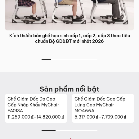
Bàn ghế đào tạo trung tâm ngoại ngữ: Giải pháp nội thất tối
ưu cho lớp học hiện đại
Sản phẩm nổi bật
Ghế Giám Đốc Cao Cấp
Ghế Da Cao Cấp Nhập
Lưng Cao MyChair
Khẩu MyChair NO131B
MO466A
5.317.000
₫
–
7.709.000
₫
26.630.000
₫
Khoảng
giá:
từ