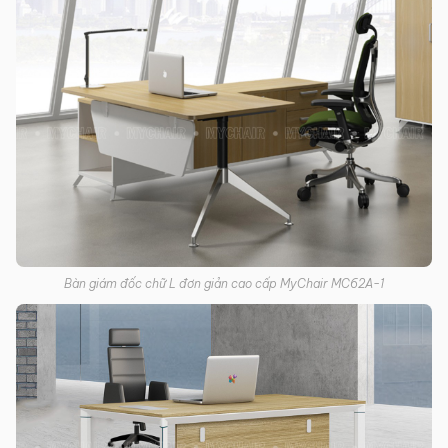
Bàn giám đốc chữ L đơn giản cao cấp MyChair MC62A-1