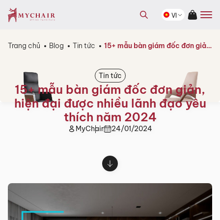
kiếm
Tìm
sản
VI
kiếm
phẩm
sản
phẩm
Trang chủ
Blog
Tin tức
15+ mẫu bàn giám đốc đơn giản, hiện đại được nhiều lãnh đạo yêu thích năm 2024
Tin tức
15+ mẫu bàn giám đốc đơn giản,
hiện đại được nhiều lãnh đạo yêu
thích năm 2024
MyChair
24/01/2024