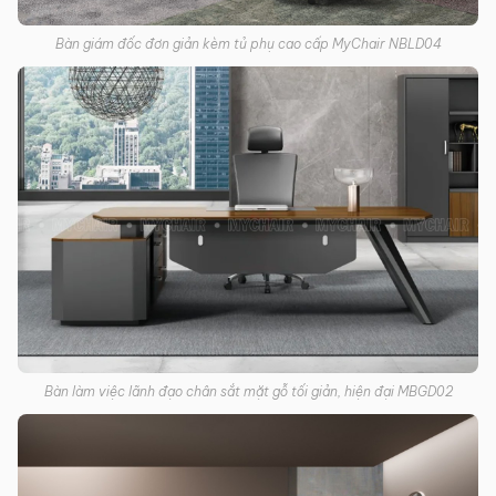
Bàn giám đốc đơn giản kèm tủ phụ cao cấp MyChair NBLD04
Bàn làm việc lãnh đạo chân sắt mặt gỗ tối giản, hiện đại MBGD02