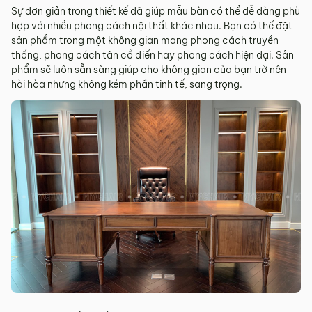
Sự đơn giản trong thiết kế đã giúp mẫu bàn có thể dễ dàng phù
hợp với nhiều phong cách nội thất khác nhau. Bạn có thể đặt
sản phẩm trong một không gian mang phong cách truyền
thống, phong cách tân cổ điển hay phong cách hiện đại. Sản
phẩm sẽ luôn sẵn sàng giúp cho không gian của bạn trở nên
hài hòa nhưng không kém phần tinh tế, sang trọng.