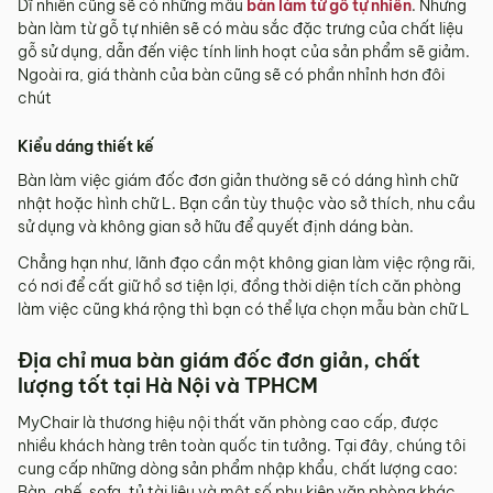
Dĩ nhiên cũng sẽ có những mẫu
bàn làm từ gỗ tự nhiên
. Nhưng
bàn làm từ gỗ tự nhiên sẽ có màu sắc đặc trưng của chất liệu
gỗ sử dụng, dẫn đến việc tính linh hoạt của sản phẩm sẽ giảm.
Ngoài ra, giá thành của bàn cũng sẽ có phần nhỉnh hơn đôi
chút
Kiểu dáng thiết kế
Bàn làm việc giám đốc đơn giản thường sẽ có dáng hình chữ
nhật hoặc hình chữ L. Bạn cần tùy thuộc vào sở thích, nhu cầu
sử dụng và không gian sở hữu để quyết định dáng bàn.
Chẳng hạn như, lãnh đạo cần một không gian làm việc rộng rãi,
có nơi để cất giữ hồ sơ tiện lợi, đồng thời diện tích căn phòng
làm việc cũng khá rộng thì bạn có thể lựa chọn mẫu bàn chữ L
Địa chỉ mua bàn giám đốc đơn giản, chất
lượng tốt tại Hà Nội và TPHCM
MyChair là thương hiệu nội thất văn phòng cao cấp, được
nhiều khách hàng trên toàn quốc tin tưởng. Tại đây, chúng tôi
cung cấp những dòng sản phẩm nhập khẩu, chất lượng cao:
Bàn, ghế, sofa, tủ tài liệu và một số phụ kiện văn phòng khác.