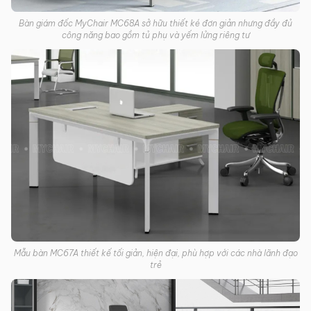
Bàn giám đốc MyChair MC68A sở hữu thiết ké đơn giản nhưng đầy đủ
công năng bao gồm tủ phụ và yếm lửng riêng tư
Mẫu bàn MC67A thiết kế tối giản, hiện đại, phù hợp với các nhà lãnh đạo
trẻ