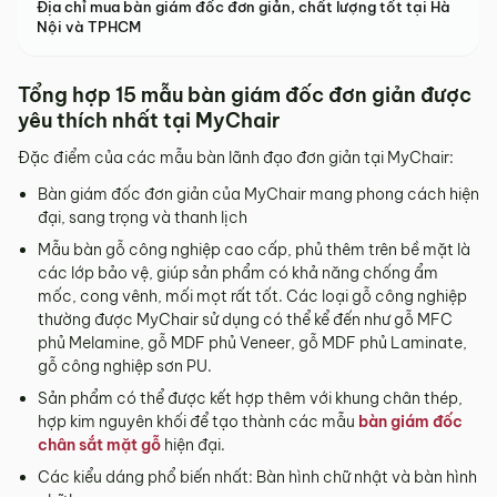
Địa chỉ mua bàn giám đốc đơn giản, chất lượng tốt tại Hà
Nội và TPHCM
Tổng hợp 15 mẫu bàn giám đốc đơn giản được
yêu thích nhất tại MyChair
Đặc điểm của các mẫu bàn lãnh đạo đơn giản tại MyChair:
Bàn giám đốc đơn giản của MyChair mang phong cách hiện
đại, sang trọng và thanh lịch
Mẫu bàn gỗ công nghiệp cao cấp, phủ thêm trên bề mặt là
các lớp bảo vệ, giúp sản phẩm có khả năng chống ẩm
mốc, cong vênh, mối mọt rất tốt. Các loại gỗ công nghiệp
thường được MyChair sử dụng có thể kể đến như gỗ MFC
phủ Melamine, gỗ MDF phủ Veneer, gỗ MDF phủ Laminate,
gỗ công nghiệp sơn PU.
Sản phẩm có thể được kết hợp thêm với khung chân thép,
hợp kim nguyên khối để tạo thành các mẫu
bàn giám đốc
chân sắt mặt gỗ
hiện đại.
Các kiểu dáng phổ biến nhất: Bàn hình chữ nhật và bàn hình