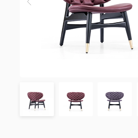
3. Chính sách Giao hàng và Lắp đặt
3.1. Thời gian giao hàng
Khu vực áp dụng
Đơn hàng được xác nhận
Chưa có đánh giá nào. hãy là người đầu tiên để lại đánh 
Hà Nội
Trong ngày hoặc trong 2
Đà Nẵng
Trong ngày hoặc trong 2
TP. Hồ Chí Minh
Trong ngày hoặc trong 2
Showroom tại TP. Hồ Chí minh
– Địa chỉ:
Số 345 – 347 Trần Phú, phường An Đông, TP
Tỉnh/Thành phố
Từ 3 – 5 ngày
– Hotline:
0942 90 2468
khác*
– Email:
info@mychair.vn
–
Showroom mở cửa từ 8h00 – 18h30 (các ngày từ Thứ 
*Lưu ý:
Xem bản đồ