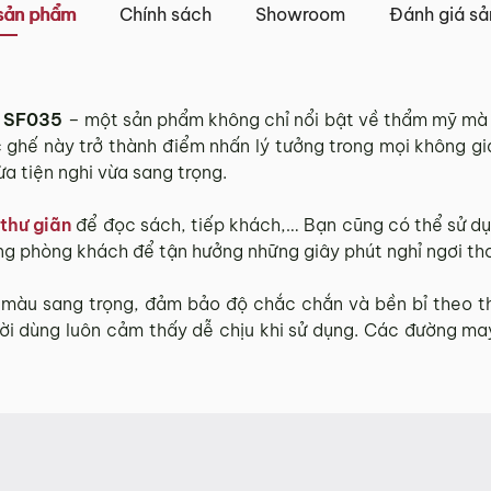
iao khác nhau.
sản phẩm
Chính sách
Showroom
Đánh giá s
Tỉnh Thành khác” không bao gồm: Chủ nhật và các ngày Lễ,
 và TP. Hồ Chí Minh
p SF035
– một sản phẩm không chỉ nổi bật về thẩm mỹ mà cò
iếc ghế này trở thành điểm nhấn lý tưởng trong mọi không g
 trên tất cả các quận nội thành Hà Nội, Đà Nẵng và TP. Hồ C
a tiện nghi vừa sang trọng.
ngoại thành sẽ tính phí, tùy khu vực nhân viên kinh doanh 
tỉnh/thành phố khác
thư giãn
để đọc sách, tiếp khách,… Bạn cũng có thể sử dụ
ong phòng khách để tận hưởng những giây phút nghỉ ngơi tho
và TP. Hồ Chí Minh phí vận chuyển sẽ được tính trên từng
màu sang trọng, đảm bảo độ chắc chắn và bền bỉ theo th
 với khách hàng trước khi tiến hành thanh toán đơn hàng 
ười dùng luôn cảm thấy dễ chịu khi sử dụng. Các đường ma
, phát sinh hoặc góp ý nào vui lòng liên hệ Hotline
0942 
g 3 ngày kể từ ngày nhận hàng.