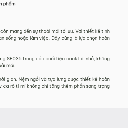
ản phẩm
 Tết.
n mang đến sự thoải mái tối ưu. Với thiết kế tinh
ian sống hoặc làm việc. Đây cũng là lựa chọn hoàn
hí Minh.
sẽ báo phí giao hàng cụ thể.
ng SF035 trong các buổi tiệc cocktail nhỏ, không
ải mái.
 đơn hàng theo từng khu vực.
ời gian. Nệm ngồi và tựa lưng được thiết kế hoàn
và giao hàng.
y ca rô tỉ mỉ không chỉ tăng thêm phần sang trọng
902 468
để nhận được sự hỗ trợ nhanh nhất.