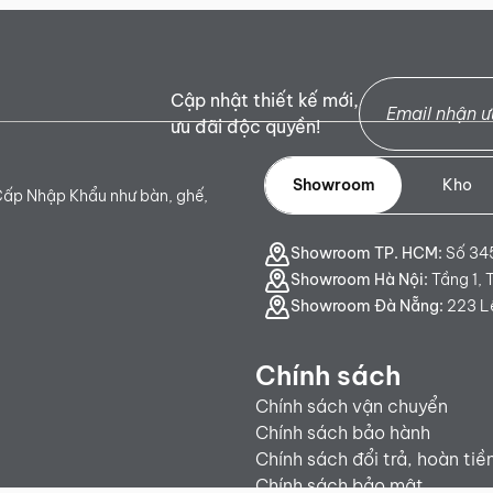
Cập nhật thiết kế mới,
ưu đãi độc quyền!
Showroom
Kho
Cấp Nhập Khẩu như bàn, ghế,
Showroom TP. HCM:
Số 345
Showroom Hà Nội:
Tầng 1, 
Showroom Đà Nẵng:
223 Lê
Chính sách
Chính sách vận chuyển
Chính sách bảo hành
Chính sách đổi trả, hoàn tiề
Chính sách bảo mật