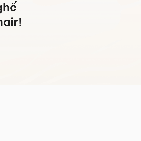
ghế
air!