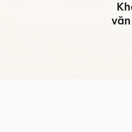
Kh
Hotline:
0942 902 468
(Call, Zalo)
văn
Email:
info@mychair.vn