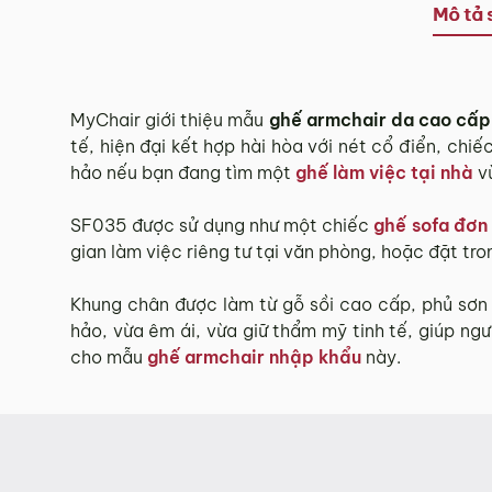
Tùy tình hình thực tế mỗi địa phương sẽ có thời gian g
Mô tả 
Thời gian giao hàng ở khu vực “Quận Ngoại Thành và 
3.2. Chính sách giao hàng tại Hà Nội, Đà Nẵng
MyChair giới thiệu mẫu
ghế armchair da cao cấ
tế, hiện đại kết hợp hài hòa với nét cổ điển, ch
Miễn phí giao hàng đối với đơn hàng giá trị ≥ ­2 triệu
hảo nếu bạn đang tìm một
ghế làm việc tại nhà
vừ
Những đơn hàng giá trị < 2 triệu hoặc các đơn hàng ở 
3.3. Chính sách giao hàng và lắp đặt tại các 
SF035 được sử dụng như một chiếc
ghế sofa đơn 
gian làm việc riêng tư tại văn phòng, hoặc đặt tr
Các Tỉnh/ Thành khác ngoài khu vực Hà Nội, Đà Nẵng 
Khung chân được làm từ gỗ sồi cao cấp, phủ sơn 
Phí giao hàng sẽ được MyChair thông báo và xác nhận
hảo, vừa êm ái, vừa giữ thẩm mỹ tinh tế, giúp ng
cho mẫu
ghế armchair nhập khẩu
này.
Trong quá trình vận chuyển quý khách có bất kỳ thắc mắc
4. Chính sách Đổi trả, Hoàn tiền
Thời hạn:
Quý khách có thể đổi/trả sản phẩm trong vòn