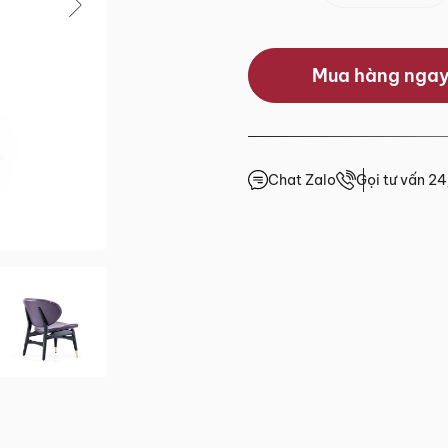
0.0/5
Mua hàng nga
(0 lượt đánh giá)
 trước 15h
giá
Chat Zalo
Gọi tư vấn 2
4h
4h
4h
.HCM
2 đến Chủ Nhật)