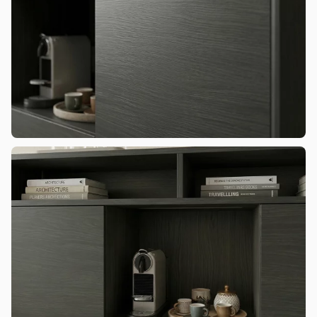
Sản phẩm hư hỏng trong quá trình vận chuyển (rách, xước,
vỡ…).
Sản phẩm còn nguyên tình trạng ban đầu, chưa qua sử
dụng, còn nguyên chứng từ mua hàng do MyChair cung
cấp có chữ ký của bên bán và bên mua.
* Trường hợp khách hàng đổi trả sản phẩm mà chúng tôi
không còn sản phẩm thay thế, khách hàng không chọn được
mẫu sản phẩm khác ưng ý thì Quý khách sẽ được hoàn tiền
đúng với số tiền đã mua sản phẩm hoặc Quý khách tiến hành
đặt hàng sản xuất theo yêu cầu.
4.2. Các trường hợp không được đổi trả sản
phẩm
Sản phẩm đã qua sử dụng, sản phẩm có dấu hiệu chỉnh sửa
hoặc tự ý sửa chữa mà không có sự đồng ý của nhà sản
xuất.
Sản phẩm sau khi đã được giao hàng, nhận hàng, Quý
khách kiểm tra hàng không có bất kỳ lỗi sản phẩm nào và
đã ký vào biên bản nghiệm thu.