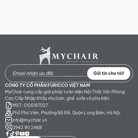
Gửi tin cho tôi!
CÔNG TY CỔ PHẦN FURICCO VIỆT NAM
MyChair cung cấp giải pháp toàn diện Nội Thất Văn Phòng
Cao Cấp Nhập Khẩu như bàn, ghế, sofa và phụ kiện.
MST: 0105187027
Phố Phú Viên, Phường Bồ Đề, Quận Long Biên, Hà Nội
info@mychair.vn
0942 90 2468