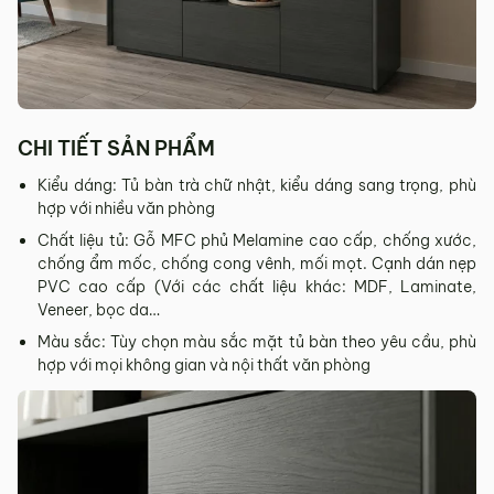
tỉnh/thành phố khác
Các Tỉnh/ Thành khác ngoài khu vực Hà Nội, Đà Nẵng và
TP. Hồ Chí Minh phí vận chuyển sẽ được tính trên từng đơn
hàng theo từng khu vực.
Phí giao hàng sẽ được MyChair thông báo và xác nhận với
CHI TIẾT SẢN PHẨM
khách hàng trước khi tiến hành thanh toán đơn hàng và
giao hàng.
Kiểu dáng: Tủ bàn trà chữ nhật, kiểu dáng sang trọng, phù
hợp với nhiều văn phòng
Trong quá trình vận chuyển quý khách có bất kỳ thắc mắc,
Chất liệu tủ: Gỗ MFC phủ Melamine cao cấp, chống xước,
phát sinh hoặc góp ý nào vui lòng liên hệ Hotline
0942 902
chống ẩm mốc, chống cong vênh, mối mọt. Cạnh dán nẹp
468
để nhận được sự hỗ trợ nhanh nhất.
PVC cao cấp (Với các chất liệu khác: MDF, Laminate,
4. Chính sách Đổi trả, Hoàn tiền
Veneer, bọc da…
Màu sắc: Tùy chọn màu sắc mặt tủ bàn theo yêu cầu, phù
Thời hạn:
Quý khách có thể đổi/trả sản phẩm trong vòng 3
hợp với mọi không gian và nội thất văn phòng
ngày kể từ ngày nhận hàng.
4.1. Các trường hợp được đổi trả sản phẩm
Sản phẩm bị lỗi do nhà sản xuất.
Giao sai sản phẩm, sai mẫu mã so với đơn hàng.