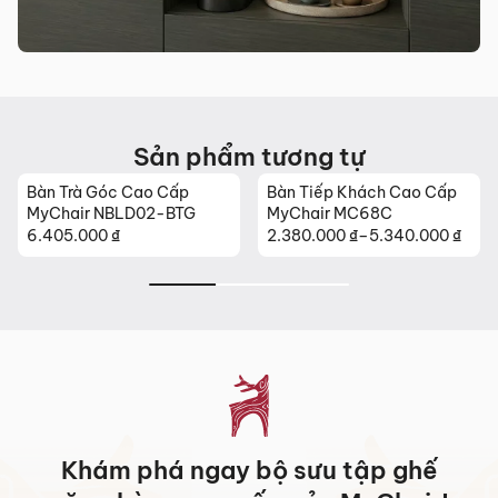
Sản phẩm mới đã quá thời gian 3 ngày kể từ ngày nhận
hàng.
Mọi thông tin cần hỗ trợ và giải đáp vui lòng liên hệ MyChair
qua:
Hotline:
0942 902 468
(Call, Zalo)
Sản phẩm tương tự
Email:
info@mychair.vn
Bàn Trà Góc Cao Cấp
Bàn Tiếp Khách Cao Cấp
MyChair NBLD02-BTG
MyChair MC68C
6.405.000
₫
2.380.000
₫
–
5.340.000
₫
Khoảng
giá:
từ
2.380.000 ₫
đến
5.340.000 ₫
Khám phá ngay bộ sưu tập ghế