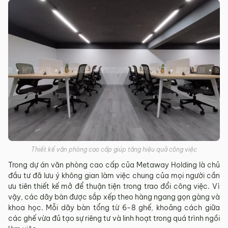
Thiết kế văn phòng cao cấp giúp tăng hiệu quả công việc
Trong dự án văn phòng cao cấp của Metaway Holding là chủ
đầu tư đã lưu ý không gian làm việc chung của mọi người cần
ưu tiên thiết kế mở để thuận tiện trong trao đổi công việc. Vì
vậy, các dãy bàn được sắp xếp theo hàng ngang gọn gàng và
khoa học. Mỗi dãy bàn tổng từ 6-8 ghế, khoảng cách giữa
các ghế vừa đủ tạo sự riêng tư và linh hoạt trong quá trình ngồi