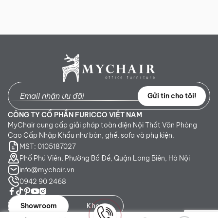
Gửi tin cho tôi!
CÔNG TY CỔ PHẦN FURICCO VIỆT NAM
MyChair cung cấp giải pháp toàn diện Nội Thất Văn Phòng
Cao Cấp Nhập Khẩu như bàn, ghế, sofa và phụ kiện.
MST: 0105187027
Phố Phú Viên, Phường Bồ Đề, Quận Long Biên, Hà Nội
info@mychair.vn
0942 90 2468
Showroom
Kho