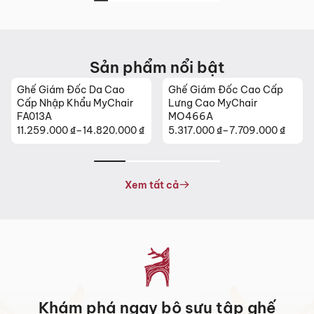
Sản phẩm nổi bật
Ghế Giám Đốc Cao Cấp
Ghế Da Cao Cấp Nhập
Lưng Cao MyChair
Khẩu MyChair NO131B
MO466A
5.317.000
₫
–
7.709.000
₫
26.630.000
₫
Khoảng
giá:
từ
5.317.000 ₫
Xem tất cả
đến
7.709.000 ₫
Khám phá ngay bộ sưu tập ghế