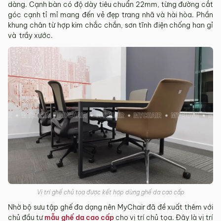
dàng. Cạnh bàn có độ dày tiêu chuẩn 22mm, từng đường cắt
góc cạnh tỉ mỉ mang đến vẻ đẹp trang nhã và hài hòa. Phần
khung chân từ hợp kim chắc chắn, sơn tĩnh điện chống han gỉ
và trầy xước.
Vị trí ghế chủ tọa được kết hợp dùng ghế da cao cấp
Nhờ bộ sưu tập ghế đa dạng nên MyChair đã đề xuất thêm với
chủ đầu tư
mẫu ghế da cao cấp
cho vị trí chủ tọa. Đây là vị trí