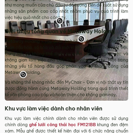
như mong muốn của chủ đầu tư để hướng đến đề xuất sử dụng
những sản phẩm cao cấp nhất nhằm phục vụ quá trình làm
việc hiệu quả nhất cho công ty.
Giới thiệu tổng quan về Metaway Holding
Metaway Holding – Tập đoàn kinh tế với định hướng phát triển
toàn cầu hóa, số hóa và đổi mới vì các giá trị xã hội vượt trội.
Cùng với đó không thể thiếu sự quan tâm tới công việc và
không gian làm việc cho các thành viên công ty. Một trong
những yếu tố hàng đầu góp phần vào sự thành công của
Metaway Holding.
Và không thể không nhắc đến MyChair – Đơn vị nội thất uy tín
được đồng hành cùng Metaway Holding trong quá trình thiết
kế văn phòng cao cấp và hoàn thiện cho không gian này.
Khu vực làm việc dành cho nhân viên
Khu vực làm việc chính dành cho nhân viên được sử dụng
chính dòng
ghế lưới công thái học FM121BB
khung đen đệm
xám. Mẫu ghế được thiết kế hiện đại với 6 chức năng chuẩn