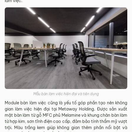
làm việc.
Mẫu bàn làm việc hiện đại và tiện dụng
Module bàn làm việc cũng là yếu tố góp phần tạo nên không
gian làm việc hiện đại tại Metaway Holding. Được sản xuất
mặt bàn làm từ gỗ MFC phủ Melamine và khung chân bàn làm
từ hợp kim, sơn tĩnh điện cao cấp, đảm bảo tính thẩm mỹ vượt
trội. Màu trắng kem giúp không gian thêm phần nổi bật và