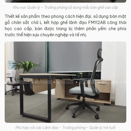
Khu vực Quản lý – Trưởng phòng sử dụng mẫu bàn ghế cao cấp
Thiết kế sản phẩm theo phong cách hiện đại, sử dụng bàn mặt
gỗ chân sắt chữ L kết hợp ghế lãnh đạo FM112AB công thái
học cao cấp, bàn được trang bị thêm phần yếm che phía
trước thể hiện sựu chuyên nghiệp và tế nhị.
Phù hợp với các Lãnh đạo – Trưởng phòng – Quản lý trẻ tuổi