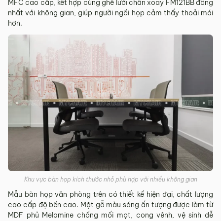
MFC cao cấp, kết hợp cùng ghế lưới chân xoay FM121BB đồng
nhất với không gian, giúp người ngồi họp cảm thấy thoải mái
hơn.
Khu vực bàn họp kích thước nhỏ phù hợp với nhiều không gian
Mẫu bàn họp văn phòng trên có thiết kế hiện đại, chất lượng
cao cấp độ bền cao. Mặt gỗ màu sáng ấn tượng được làm từ
MDF phủ Melamine chống mối mọt, cong vênh, vệ sinh dễ