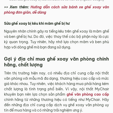
>> Xem thêm:
Hướng dẫn cách sửa bánh xe ghế xoay văn
phòng đơn giản, dễ dàng
Sửa ghế xoay bị kêu khi mâm ghế bị hư
Nguyên nhân chính gây ra tiếng kêu trên ghế xoay là mâm ghế
và ben ghế bị hư. Do đó, việc thay thế các bộ phận này là cực
kỳ quan trọng. Tuy nhiên, hãy nhớ lựa chọn mâm và ben phù
hợp với dòng ghế mà bạn đang sử dụng.
Gợi ý địa chỉ mua ghế xoay văn phòng chính
hãng, chất lượng
Trên thị trường hiện nay, có nhiều địa chỉ cung cấp nội thất
văn phòng với mẫu mã đa dạng, thương hiệu cao cấp và mức
giá khác nhau. Tuy nhiên, việc khách hàng mua phải hàng kém
chất lượng là tình trạng phổ biến. Vì vậy, nội thất MyChair
khuyên bạn nên lựa chọn sản phẩm
ghế văn phòng cao cấp
chính hãng từ những thương hiệu có tiếng như MyChair. Hãy
đến những địa chỉ cung cấp dịch vụ ghế xoay văn phòng uy
tín để mua hàng và có những trải nghiệm ưng ý.