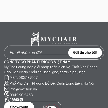
Gửi tin cho tôi!
CÔNG TY CỔ PHẦN FURICCO VIỆT NAM
MyChair cung cấp giải pháp toàn diện Nội Thất Văn Phòng
Cao Cấp Nhập Khẩu như bàn, ghế, sofa và phụ kiện.
MST: 0105187027
Phố Phú Viên, Phường Bồ Đề, Quận Long Biên, Hà Nội
info@mychair.vn
0942 90 2468
Showroom
Kho