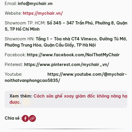
Email:
info@mychair.vn
Website:
https://mychair.vn/
Showroom TP. HCM:
Số 345 – 347 Trần Phú, Phường 8, Quận
5, TP Hồ Chí Minh
Showroom HN:
Tầng 1 – Tòa nhà CT4 Vimeco, Đường Tú Mỡ,
Phường Trung Hòa, Quận Cầu Giấy, TP Hà Nội
Facebook:
https://www.facebook.com/NoiThatMyChair
Pinterest:
https://www.pinterest.com/mychair_vn/
Youtube:
https://www.youtube.com/@mychair-
noithatvanphongcao5835/
Xem thêm:
Cách sửa ghế xoay giám đốc không nâng hạ
được
.
Chia sẻ :