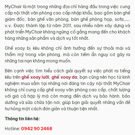
MyChair là một trong những địa chỉ hàng đầu trong việc cung
cấp nội thất văn phòng cao cấp nhập khẩu, bao gồm bàn ghế
giám đốc, bàn ghế văn phòng, bàn ghế phòng họp, sofa,…..
v.v. Được thành lập từ năm 2011, sau nhiều năm xây dựng và
phát triển MyChair không ngừng cố gắng mang đến cho khách
hàng những sản phẩm và dịch vụ tốt nhất.
Ghế xoay bị kêu không chỉ ảnh hưởng đến sự thoải mái và
thẩm mỹ trong văn phòng, mà còn tiềm ẩn nguy cơ gây ra
những tai nạn không mong muốn.
Bên cạnh việc tìm hiểu cách giải quyết sự việc phát ra tiếng
kêu trên
ghế xoay lưới
,
ghế xoay da
, bạn cũng nên học từ kinh
nghiệm mua sắm tại những nơi đáng tin cậy nội thất MyChair
không chỉ cung cấp ghế xoay văn phòng cao cấp, chất lượng
với giá cả hợp lý mà còn mang đến dịch vụ bảo hành, bảo
dưỡng và sửa chữa tận nơi, giúp bạn giải quyết những vấn đề
hư hỏng một cách đơn giản và thuận tiện nhất.
Thông tin liên hệ:
Hotline:
0942 90 2468