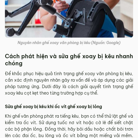
Nguyên nhân ghế xoay văn phòng bị kêu (Nguồn: Google)
Cách phát hiện và sửa ghế xoay bị kêu nhanh
chóng
Để khắc phục hiệu quả tình trạng ghế xoay văn phòng bị kêu,
cần xác định nguyên nhân gây ra vấn đề và áp dụng các giải
pháp tương ứng. Dưới đây là cách giải quyết tình trạng ghế
xoay kêu cọt kẹt theo từng trường hợp cụ thể.
Sửa ghế xoay bị kêu khi ốc vít ghế xoay bị lỏng
Khi ghế văn phòng phát ra tiếng kêu, bạn có thể thử lật ghế và
kiểm tra ốc vít. Sử dụng tuốc nơ vít hoặc cờ lê để siết chặt
các bộ phận lỏng. Đồng thời, hãy bôi dầu hoặc chất bôi trơn
lên các đai ốc, bu lông và ốc vít bằng một miếng vải mềm.