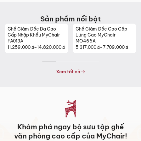
Sản phẩm nổi bật
Ghế Giám Đốc Da Cao
Ghế Giám Đốc Cao Cấp
Cấp Nhập Khẩu MyChair
Lưng Cao MyChair
FA013A
MO466A
11.259.000
₫
–
14.820.000
₫
5.317.000
₫
–
7.709.000
₫
Khoảng
Khoảng
giá:
giá:
từ
từ
11.259.000 ₫
5.317.000 ₫
Xem tất cả
đến
đến
14.820.000 ₫
7.709.000 ₫
Khám phá ngay bộ sưu tập ghế
văn phòng cao cấp của MyChair!