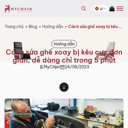
kiếm
Tìm
sản
VI
kiếm
phẩm
sản
phẩm
Trang chủ
Blog
Hướng dẫn
Cách sửa ghế xoay bị kêu cực đơn giản, dễ dàng chỉ trong 5 phút
Hướng dẫn
Cách sửa ghế xoay bị kêu cực đơn
giản, dễ dàng chỉ trong 5 phút
MyChair
24/08/2023