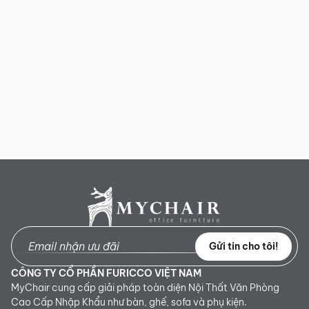
Gửi tin cho tôi!
CÔNG TY CỔ PHẦN FURICCO VIỆT NAM
MyChair cung cấp giải pháp toàn diện Nội Thất Văn Phòng
Cao Cấp Nhập Khẩu như bàn, ghế, sofa và phụ kiện.