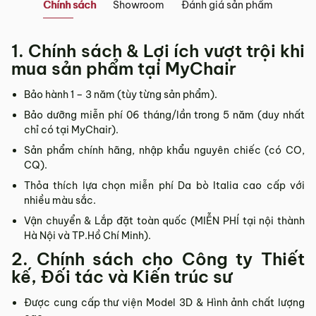
Chính sách
Showroom
Đánh giá sản phẩm
Showroom tại Đà Nẵng
1. Chính sách & Lợi ích vượt trội khi
– Địa chỉ:
Số 223 Lê Đình Lý, Phường Hòa Cường, Thành phố
mua sản phẩm tại MyChair
Đà Nẵng
– Hotline:
0942 90 2468
Bảo hành 1 – 3 năm (tùy từng sản phẩm).
– Email:
info@mychair.vn
Bảo dưỡng miễn phí 06 tháng/lần trong 5 năm (duy nhất
–
Showroom mở cửa từ 8h00 – 18h30 (các ngày từ Thứ 2 đến
chỉ có tại MyChair).
Chủ Nhật)
Sản phẩm chính hãng, nhập khẩu nguyên chiếc (có CO,
Xem bản đồ
CQ).
Thỏa thích lựa chọn miễn phí Da bò Italia cao cấp với
nhiều màu sắc.
Vận chuyển & Lắp đặt toàn quốc (MIỄN PHÍ tại nội thành
Hà Nội và TP.Hồ Chí Minh).
2. Chính sách cho Công ty Thiết
kế, Đối tác và Kiến trúc sư
Được cung cấp thư viện Model 3D & Hình ảnh chất lượng