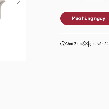
0.0/5
Mua hàng ngay
(0 lượt đánh giá)
 trước 15h
giá
Chat Zalo
Gọi tư vấn 2
4h
4h
4h
.HCM
2 đến Chủ Nhật)