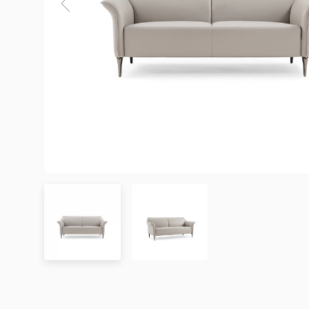
3. Chính sách Giao hàng và Lắp đặt
3.1. Thời gian giao hàng
Khu vực áp dụng
Đơn hàng được xác nhận
Chưa có đánh giá nào. hãy là người đầu tiên để lại đánh 
Hà Nội
Trong ngày hoặc trong 2
Đà Nẵng
Trong ngày hoặc trong 2
TP. Hồ Chí Minh
Trong ngày hoặc trong 2
Showroom tại TP. Hồ Chí minh
– Địa chỉ:
Số 345 – 347 Trần Phú, phường An Đông, TP
Tỉnh/Thành phố
Từ 3 – 5 ngày
– Hotline:
0942 90 2468
khác*
– Email:
info@mychair.vn
–
Showroom mở cửa từ 8h00 – 18h30 (các ngày từ Thứ 
*Lưu ý:
Xem bản đồ