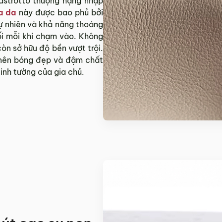
astrotto thượng hạng nhập
a da
này được bao phủ bởi
tự nhiên và khả năng thoáng
đối mỗi khi chạm vào. Không
còn sở hữu độ bền vượt trội.
 nên bóng đẹp và đậm chất
tinh tường của gia chủ.