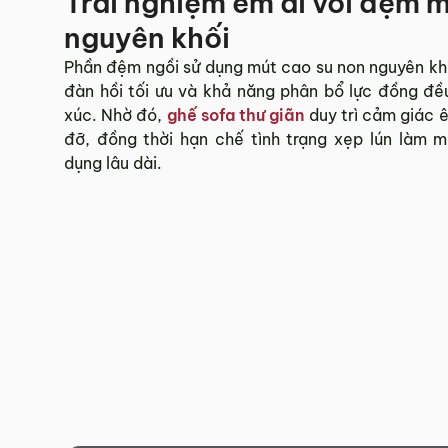
Trải nghiệm êm ái với đệm 
nguyên khối
Phần đệm ngồi sử dụng mút cao su non nguyên kh
đàn hồi tối ưu và khả năng phân bổ lực đồng đề
xúc. Nhờ đó,
ghế sofa thư giãn
duy trì cảm giác 
đỡ, đồng thời hạn chế tình trạng xẹp lún làm m
dụng lâu dài.