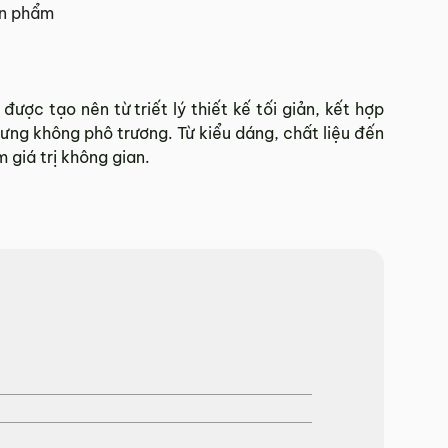
ản phẩm
 Tết.
ược tạo nên từ triết lý thiết kế tối giản, kết hợp
ng không phô trương. Từ kiểu dáng, chất liệu đến
hí Minh.
 giá trị không gian.
sẽ báo phí giao hàng cụ thể.
 đơn hàng theo từng khu vực.
và giao hàng.
902 468
để nhận được sự hỗ trợ nhanh nhất.