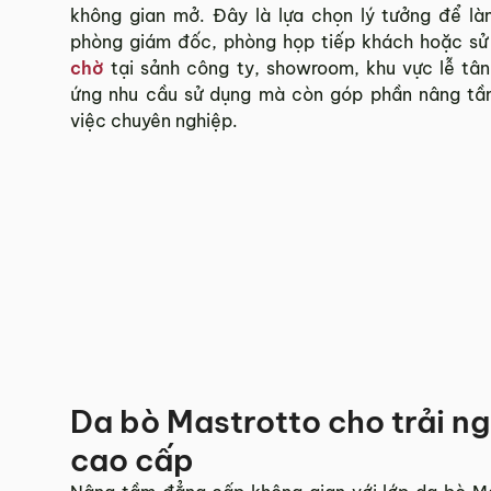
không gian mở. Đây là lựa chọn lý tưởng để l
Hotline:
0942 902 468
(Call, Zalo)
phòng giám đốc, phòng họp tiếp khách hoặc s
chờ
tại sảnh công ty, showroom, khu vực lễ tâ
Email:
info@mychair.vn
ứng nhu cầu sử dụng mà còn góp phần nâng tầm
việc chuyên nghiệp.
Da bò Mastrotto cho trải n
cao cấp