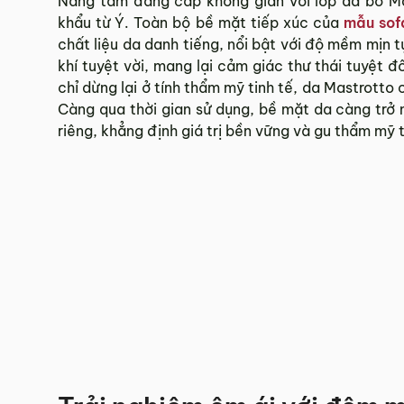
Nâng tầm đẳng cấp không gian với lớp da bò M
khẩu từ Ý. Toàn bộ bề mặt tiếp xúc của
mẫu sof
chất liệu da danh tiếng, nổi bật với độ mềm mịn 
khí tuyệt vời, mang lại cảm giác thư thái tuyệt 
chỉ dừng lại ở tính thẩm mỹ tinh tế, da Mastrotto 
Càng qua thời gian sử dụng, bề mặt da càng trở
riêng, khẳng định giá trị bền vững và gu thẩm mỹ 