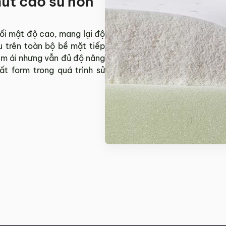
mút cao su non
ối mật độ cao, mang lại độ
u trên toàn bộ bề mặt tiếp
êm ái nhưng vẫn đủ độ nâng
ất form trong quá trình sử