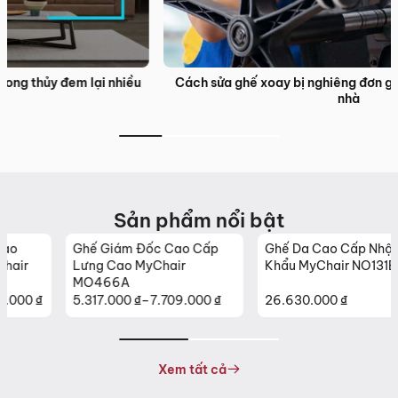
Cách sửa ghế xoay bị nghiêng đơn giản, hiệu quả ngay tại
nhà
Sản phẩm nổi bật
Ghế Giám Đốc Cao Cấp
Ghế Da Cao Cấp Nhập
Lưng Cao MyChair
Khẩu MyChair NO131B
MO466A
5.317.000
₫
–
7.709.000
₫
26.630.000
₫
Khoảng
giá:
từ
5.317.000 ₫
Xem tất cả
đến