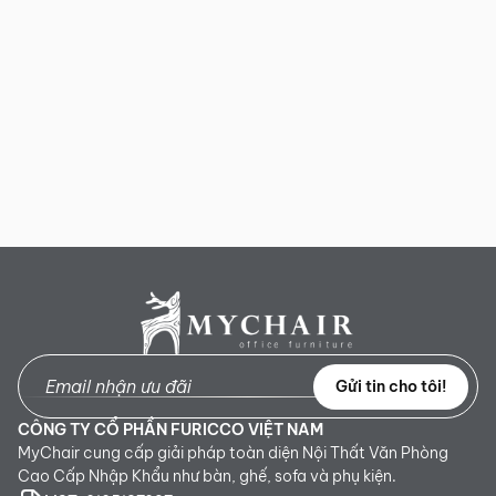
Gửi tin cho tôi!
CÔNG TY CỔ PHẦN FURICCO VIỆT NAM
MyChair cung cấp giải pháp toàn diện Nội Thất Văn Phòng
Cao Cấp Nhập Khẩu như bàn, ghế, sofa và phụ kiện.