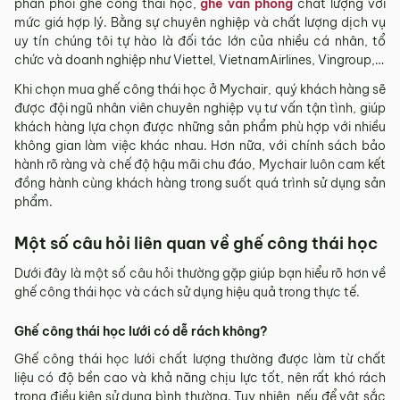
phân phối ghế công thái học,
ghế văn phòng
chất lượng với
mức giá hợp lý. Bằng sự chuyên nghiệp và chất lượng dịch vụ
uy tín chúng tôi tự hào là đối tác lớn của nhiều cá nhân, tổ
chức và doanh nghiệp như Viettel, VietnamAirlines, Vingroup,…
Khi chọn mua ghế công thái học ở Mychair, quý khách hàng sẽ
được đội ngũ nhân viên chuyên nghiệp vụ tư vấn tận tình, giúp
khách hàng lựa chọn được những sản phẩm phù hợp với nhiều
không gian làm việc khác nhau. Hơn nữa, với chính sách bảo
hành rõ ràng và chế độ hậu mãi chu đáo, Mychair luôn cam kết
đồng hành cùng khách hàng trong suốt quá trình sử dụng sản
phẩm.
Một số câu hỏi liên quan về ghế công thái học
Dưới đây là một số câu hỏi thường gặp giúp bạn hiểu rõ hơn về
ghế công thái học và cách sử dụng hiệu quả trong thực tế.
Ghế công thái học lưới có dễ rách không?
Ghế công thái học lưới chất lượng thường được làm từ chất
liệu có độ bền cao và khả năng chịu lực tốt, nên rất khó rách
trong điều kiện sử dụng bình thường. Tuy nhiên, nếu để vật sắc