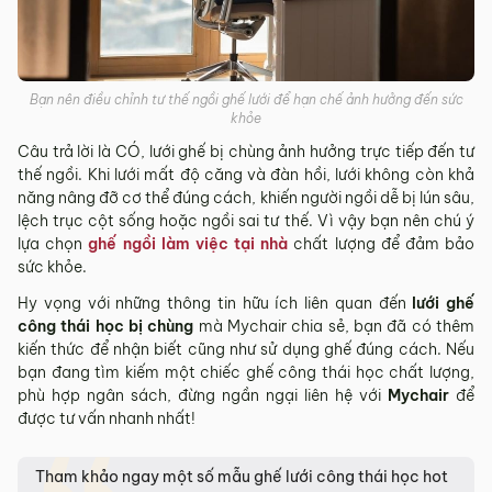
Bạn nên điều chỉnh tư thế ngồi ghế lưới để hạn chế ảnh hưởng đến sức
khỏe
Câu trả lời là CÓ, lưới ghế bị chùng ảnh hưởng trực tiếp đến tư
thế ngồi. Khi lưới mất độ căng và đàn hồi, lưới không còn khả
năng nâng đỡ cơ thể đúng cách, khiến người ngồi dễ bị lún sâu,
lệch trục cột sống hoặc ngồi sai tư thế. Vì vậy bạn nên chú ý
lựa chọn
ghế ngồi làm việc tại nhà
chất lượng để đảm bảo
sức khỏe.
Hy vọng với những thông tin hữu ích liên quan đến
lưới ghế
công thái học bị chùng
mà Mychair chia sẻ, bạn đã có thêm
kiến thức để nhận biết cũng như sử dụng ghế đúng cách. Nếu
bạn đang tìm kiếm một chiếc ghế công thái học chất lượng,
phù hợp ngân sách, đừng ngần ngại liên hệ với
Mychair
để
được tư vấn nhanh nhất!
Tham khảo ngay một số mẫu ghế lưới công thái học hot