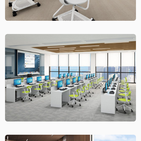
Sản phẩm hư hỏng trong quá trình vận chuyển (rách, xước,
vỡ…).
Sản phẩm còn nguyên tình trạng ban đầu, chưa qua sử
dụng, còn nguyên chứng từ mua hàng do MyChair cung
cấp có chữ ký của bên bán và bên mua.
* Trường hợp khách hàng đổi trả sản phẩm mà chúng tôi
không còn sản phẩm thay thế, khách hàng không chọn được
mẫu sản phẩm khác ưng ý thì Quý khách sẽ được hoàn tiền
đúng với số tiền đã mua sản phẩm hoặc Quý khách tiến hành
đặt hàng sản xuất theo yêu cầu.
4.2. Các trường hợp không được đổi trả sản
phẩm
Sản phẩm đã qua sử dụng, sản phẩm có dấu hiệu chỉnh sửa
hoặc tự ý sửa chữa mà không có sự đồng ý của nhà sản
xuất.
Sản phẩm sau khi đã được giao hàng, nhận hàng, Quý
khách kiểm tra hàng không có bất kỳ lỗi sản phẩm nào và
đã ký vào biên bản nghiệm thu.