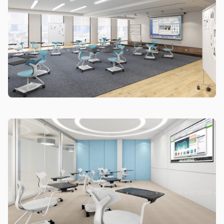
tỉnh/thành phố khác
Các Tỉnh/ Thành khác ngoài khu vực Hà Nội, Đà Nẵng và
TP. Hồ Chí Minh phí vận chuyển sẽ được tính trên từng đơn
hàng theo từng khu vực.
Phí giao hàng sẽ được MyChair thông báo và xác nhận với
khách hàng trước khi tiến hành thanh toán đơn hàng và
giao hàng.
Trong quá trình vận chuyển quý khách có bất kỳ thắc mắc,
phát sinh hoặc góp ý nào vui lòng liên hệ Hotline
0942 902
468
để nhận được sự hỗ trợ nhanh nhất.
4. Chính sách Đổi trả, Hoàn tiền
Thời hạn:
Quý khách có thể đổi/trả sản phẩm trong vòng 3
ngày kể từ ngày nhận hàng.
4.1. Các trường hợp được đổi trả sản phẩm
Sản phẩm bị lỗi do nhà sản xuất.
Giao sai sản phẩm, sai mẫu mã so với đơn hàng.