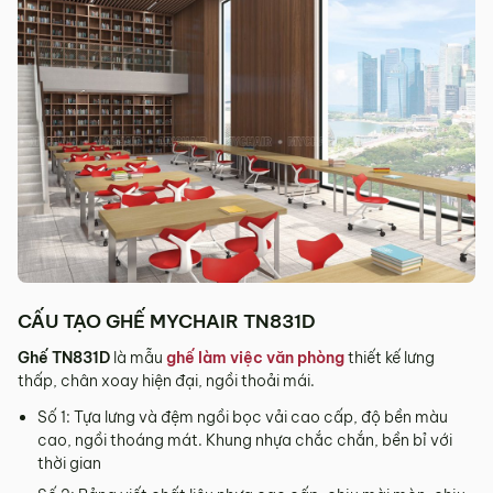
Sản phẩm mới đã quá thời gian 3 ngày kể từ ngày nhận
hàng.
Mọi thông tin cần hỗ trợ và giải đáp vui lòng liên hệ MyChair
qua:
Hotline:
0942 902 468
(Call, Zalo)
Email:
info@mychair.vn
CẤU TẠO GHẾ MYCHAIR TN831D
Ghế TN831D
là mẫu
ghế làm việc văn phòng
thiết kế lưng
thấp, chân xoay hiện đại, ngồi thoải mái.
Số 1: Tựa lưng và đệm ngồi bọc vải cao cấp, độ bền màu
cao, ngồi thoáng mát. Khung nhựa chắc chắn, bền bỉ với
thời gian