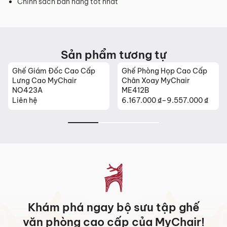
Chính sách bán hàng tốt nhất
Sản phẩm tương tự
Ghế Giám Đốc Cao Cấp
Ghế Phòng Họp Cao Cấp
Lưng Cao MyChair
Chân Xoay MyChair
NO423A
ME412B
Liên hệ
6.167.000
₫
–
9.557.000
₫
Khoảng
giá:
từ
6.167.000 ₫
đến
9.557.000 ₫
Khám phá ngay bộ sưu tập ghế
văn phòng cao cấp của MyChair!