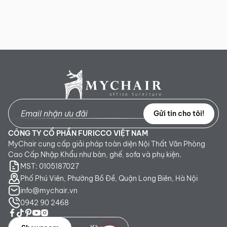
Gửi tin cho tôi!
CÔNG TY CỔ PHẦN FURICCO VIỆT NAM
MyChair cung cấp giải pháp toàn diện Nội Thất Văn Phòng
Cao Cấp Nhập Khẩu như bàn, ghế, sofa và phụ kiện.
MST: 0105187027
Phố Phú Viên, Phường Bồ Đề, Quận Long Biên, Hà Nội
info@mychair.vn
0942 90 2468