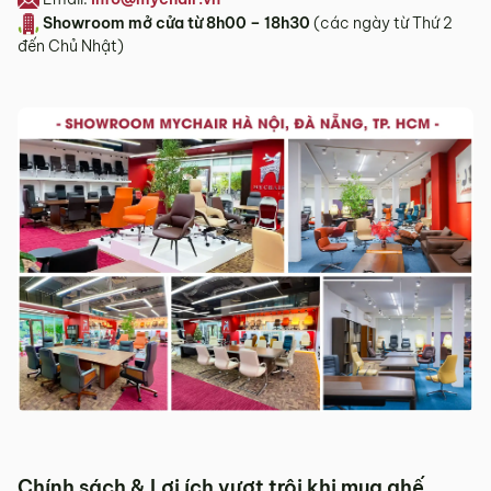
Showroom mở cửa t
ừ 8h00 – 18h30
(các ngày từ Thứ 2
đến Chủ Nhật)
Chính sách & Lợi ích vượt trội khi mua ghế