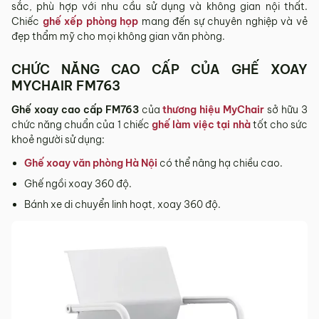
sắc, phù hợp với nhu cầu sử dụng và không gian nội thất.
tỉnh/thành phố khác
Chiếc
ghế xếp phòng họp
mang đến sự chuyên nghiệp và vẻ
đẹp thẩm mỹ cho mọi không gian văn phòng.
Các Tỉnh/ Thành khác ngoài khu vực Hà Nội, Đà Nẵng và
TP. Hồ Chí Minh phí vận chuyển sẽ được tính trên từng đơn
CHỨC NĂNG CAO CẤP CỦA GHẾ XOAY
hàng theo từng khu vực.
MYCHAIR FM763
Phí giao hàng sẽ được MyChair thông báo và xác nhận với
khách hàng trước khi tiến hành thanh toán đơn hàng và
Ghế xoay cao cấp FM763
của
thương hiệu MyChair
sở hữu 3
giao hàng.
chức năng chuẩn của 1 chiếc
ghế làm việc tại nhà
tốt cho sức
khoẻ người sử dụng:
Trong quá trình vận chuyển quý khách có bất kỳ thắc mắc,
phát sinh hoặc góp ý nào vui lòng liên hệ Hotline
0942 902
Ghế xoay văn phòng Hà Nội
có thể nâng hạ chiều cao.
468
để nhận được sự hỗ trợ nhanh nhất.
Ghế ngồi xoay 360 độ.
4. Chính sách Đổi trả, Hoàn tiền
Bánh xe di chuyển linh hoạt, xoay 360 độ.
Thời hạn:
Quý khách có thể đổi/trả sản phẩm trong vòng 3
ngày kể từ ngày nhận hàng.
4.1. Các trường hợp được đổi trả sản phẩm
Sản phẩm bị lỗi do nhà sản xuất.
Giao sai sản phẩm, sai mẫu mã so với đơn hàng.