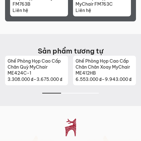
Sản phẩm mới đã quá thời gian 3 ngày kể từ ngày nhận
FM763B
MyChair FM763C
hàng.
Liên hệ
Liên hệ
Mọi thông tin cần hỗ trợ và giải đáp vui lòng liên hệ MyChair
qua:
Hotline:
0942 902 468
(Call, Zalo)
Email:
info@mychair.vn
Sản phẩm tương tự
Ghế Phòng Họp Cao Cấp
Ghế Phòng Họp Cao Cấp
Chân Quỳ MyChair
Chân Chân Xoay MyChair
ME424C-1
ME412HB
3.308.000
₫
–
3.675.000
₫
6.553.000
₫
–
9.943.000
₫
Khoảng
Khoảng
giá:
giá:
từ
từ
3.308.000 ₫
6.553.000 ₫
đến
đến
3.675.000 ₫
9.943.000 ₫